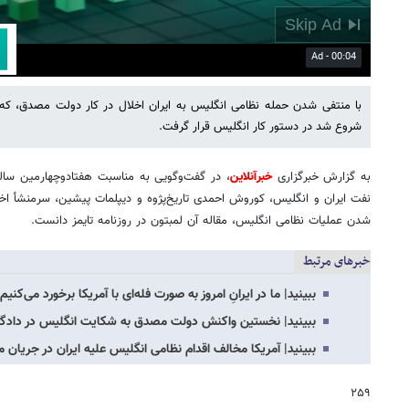
01:36
Mute
Settings
PIP
Enter
fullscreen
با منتفی شدن حمله نظامی انگلیس به ایران اخلال در کار دولت مصدق، که ب
شروع شد در دستور کار انگلیس قرار گرفت.
به گزارش خبرگزاری
خبرآنلاین
، در گفت‌وگویی به مناسبت هفتادوچهارمین سالگ
نفت ایران و انگلیس، کوروش احمدی تاریخ‌پژوه و دیپلمات پیشین، سرمنشأ اخ
شدن عملیات نظامی انگلیس، مقاله آن لمبتون در روزنامه تایمز دانست.
خبرهای مرتبط
ببینید| ما در ایرانِ امروز به صورت فله‌ای با آمریکا برخورد می‌کنیم!
ببینید| نخستین واکنش دولت مصدق به شکایت انگلیس در دادگا
ببینید| آمریکا مخالف اقدام نظامی انگلیس علیه ایران در جریا
۲۵۹