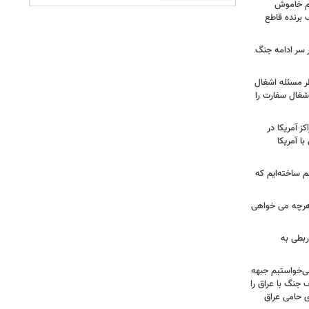
هم خاموش
برنده قاطع
ر سر ادامه جنگ
طر مسئله اشغال
اشغال سفارت را
 آمریکا در
ا آمریکا
 ساخته‌ایم که
هرچه می خواهی
ربطی به
می‌خواستیم جبهه
 جنگ با عراق را
 حامی عراق