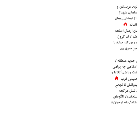
یه، عربستان و
لمان، شهباز
ز امضای پیمان
ندند
ان ارسال اسلحه
شد / تد کروز:
روی کار بیاید یا
جز جمهوری
 جدید منطقه /
اسلامی چه پیامی
لث ریاض، آنکارا و
 امنیتی غرب
ب‌وآتش تا تجمع
 نسل هرآنچه
دند»/ الگوهای
ند/ یقه نوجوان‌ها