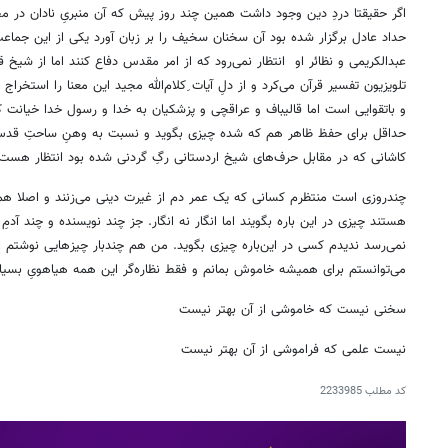
اگر حقیقتا دردِ دین وجود داشت همین چند روز پیش که آن منبریِ نادان در 
حداد عادل برگزار شده بود آن سخنان سخیف را بر زبان آورد یکی از این جماعت
عبدالکریمی و نظائر او انتظار نمی‌رود که از امر مقدس دفاع کنند اما از ش
تلویزیون تفسیر قرآن می‌کرد و از دلِ آیات ِکلام‌الله مجید این معنا را استخرا
و باتقوایی است اما قالیباف و عراقچی و پزشکیان به خدا و رسول خدا خیانت ک
حداقل برای حفظ ظاهر هم که شده چیزی بگوید و نسبت به وهنِ ساحتِ قد
کاشانی که در مقابل حرف‌های شیخ اردستانی رگِ گردنی شده بود انتظار هس
چندروزی است منتظرم کسانی که یک عمر دم از غیرت دینی می‌زنند و اصلا همۀ
هستند چیزی در این باره بگویند اما انگار نه انگار. جز چند نویسنده و چند آد
نمی‌رسد ندیدم کسی در این‌باره چیزی بگوید. من هم چندبار چیزهایی نوشتم ا
می‌توانستم برای همیشه خاموش بمانم و فقط نظاره‌گر این همه هیاهویِ بسیار
سخنی نیست که خاموشی از آن بهتر نیست
نیست علمی که فراموشی از آن بهتر نیست
کد مطلب
2233985