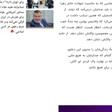
برای تهران دارد؟ / مث
مجلسی که به مناسبت شهادت خانم زهرا
اسلام‌آباد علیه خلاء
 باید صدایش درمی‌آمد که نیامد. از
سناتور آمریکایی خواه
یخ قاسمیان که همین دیشب داشت در
برای شورش در ایران 
ج می‌کرد که ولادیمیر پوتین چه بندۀ خوب
فرقی نمی‌کند پسر شاه 
مریم رجوی، هر کسی 
رده‌اند، انتظار هست. انتظار هست که
اسلامی
س معصومین واکنش نشان دهد. از حامد
ت واکنش نشان دهد.
 زندگی‌شان را مدیون این دعاوی
مِ گمنام که صدایشان به هیچ جایی
ما در نهایت پاک کردم. ای کاش
 برای هیچ باشم: