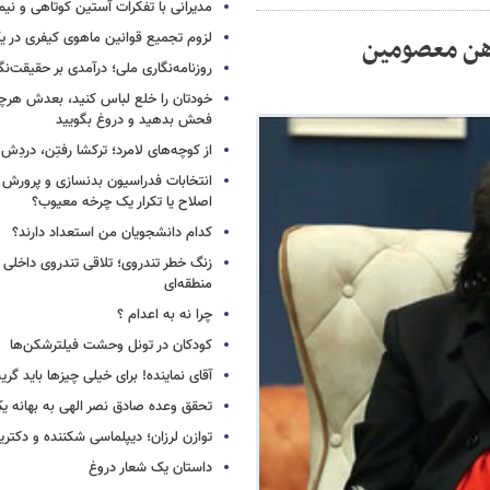
مدیرانی با تفکرات آستین کوتاهی و نی
لزوم تجمیع قوانین ماهوی کیفری در 
وهن معصومین
روزنامه‌نگاری ملی؛ درآمدی بر حقیقت‌نگا
خودتان را خلع لباس کنید، بعدش هرچ
فحش بدهید و دروغ بگویید
از کوچه‌های لامرد؛ ترکشا رفتِن، دردِش 
انتخابات فدراسیون بدنسازی و پرورش 
اصلاح یا تکرار یک چرخه معیوب؟
کدام دانشجویان من استعداد دارند؟
زنگ خطر تندروی؛ تلاقی تندروی داخلی 
منطقه‌ای
چرا نه به اعدام ؟
کودکان در تونل وحشت فیلترشکن‌ها
آقای نماینده! برای خیلی چیزها باید گر
تحقق وعده صادق نصر الهی به بهانه ی
توازن لرزان؛ دیپلماسی شکننده و دکترین
داستان یک شعار دروغ