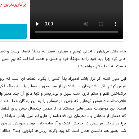
بله؛ وقتی می‌توان با اندکی توهم و مقداری شعار به مدینۀ فاضله رسید و د
حالی کرد چرا باید خود را به مهلکۀ خرد و عشق و همت انداخت که پیرِ آدمی ر
نیست به کجا ختم خواهد شد.
این میان البته اگر قرار باشد آدمیزاد یقۀ کسی را بگیرد انصاف آن است که برو
عرض کردم. اگر ساده‌لوحان و ساده‌دلان از سر صدق و صفا و یا استضعاف فکر
برانداختن ظلم و ستم کاری است سهل و بی‌دردِسر و تنها مانعِ آن چند مدیر واداد
عافیت‌طلب، درعوض آن‌هایی که چنین موهوماتی را به این بندگانِ خدا القاء می
که عده‌ای از نااهلان و نامحرمان این قطعنامه را علی‌رغم میل باطنی بنیانگذار
برپا می‌کردند. مراسمی که خرجش اشک و آهِ ساده دلان بود و سودش عناوین و
شد. هنوز هم داستان همان است که بود وگرنه ارزش‌ها کیلویی چند؟ اعتقاد ک