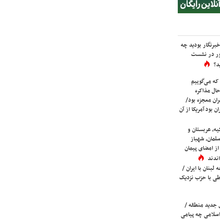
برنگار بودید چه
ور در نشست
د؟
که می‌گوییم
حال مذاکره
ران معجزه بود/
ن بود آمریکا از آن
یه، عربستان و
لمان، شهباز
ز امضای پیمان
ندند
لبنان با ایران /
ی با حزب نزدیک
 جدید منطقه /
اسلامی چه پیامی