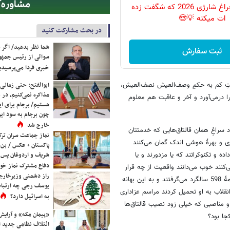
پرکاربردترین چراغ شارژی 2026 که شگفت زده
ات میکنه 💡😍
در بحث مشارکت کنید
شما نظر بدهید/ اگر خ
ثبت سفارش
سوالی از رئیس جمه
خبری فردا می‌پرسیدی
ستِ کم به حکمِ وصف‌العیش نصف‌العیش،
ابوالفتح: حتی زمانی 
مذاکره نمی‌کنیم، در 
ا درمی‌آورد و آخر و عاقبت هم معلوم
هستیم/ برجام برای ای
چون برجام به سود ایرا
خارج شد
د سراغِ همان قالتاق‌هایی که خدمتتان
نماز جماعت سران ترک
ی و بهرۀ هوشی اندک گمان می‌کنند
پاکستان + عکس / بن‌س
ه و تکنوکراتند که یا مزدورند و یا
شریف و اردوغان پس ا
دفاع مشترک نماز خوا
‌کنند خوب می‌دانند واقعیت از چه قرار
راز دشمنی وزیرخارجه 
است. این موجودات همان‌هایی هستند که تا همین چندسال پیش برای قطعنامۀ 598 سالگرد می‌گرفتند و به این بهانه
یوسف رجی چه ارتباط
 انقلاب به او تحمیل کردند مراسم عزاداری
به اسرائیل دارد؟
 مناصبی که خیلی زود نصیب قالتاق‌ها
«پیمان مکه» و آرایش
جا بود؟
ائتلاف نظامی جدید 