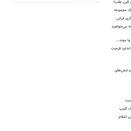
م قرن عقب!
یک مجموعه
ری ایرانی
ه می‌خواهید
وا موند...
اندام؛ فرصت
و تنش‌های
یست
ک کلیپ
 انتقام