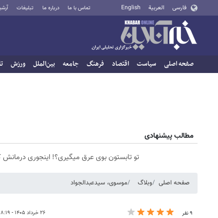
فارسی
العربية
English
تماس با ما
درباره ما
تبلیغات
آرشی
صفحه اصلی
سیاست
اقتصاد
فرهنگ
جامعه
بین‌الملل
ورزش
تا
مطالب پیشنهادی
تو تابستون بوی عرق میگیری؟! اینجوری درمانش ک
صفحه اصلی
وبلاگ
موسوی، سیدعبدالجواد
۲۶ خرداد ۱۴۰۵ - ۰۸:۱۹
۹ نفر