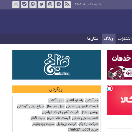
شنبه ۱۷ مرداد ۱۴۰۵
انتشارات
وبلاگ
استان‌ها
وبگردی
خبرآنلاین
راه نو آنلاین
بازی آنلاین
قیمت تلویزیون سونی
مبل مینیمال
جراح بینی گوشتی
پرشین هتل
قیمت آهن فولاد ایرانیان
اعتبارسنجی بانکی
قیمت طلا امروز
بلیط قطار
شرکت رادوکو
قیمت پروفیل
سایت یوتوتایمز
خرید اکانت chatgpt