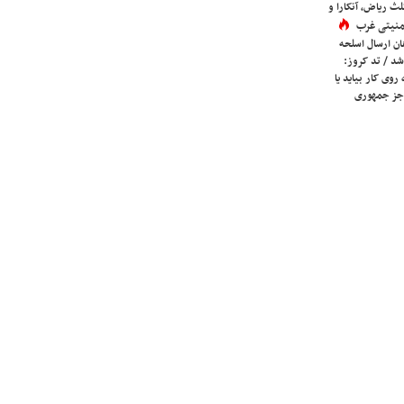
لث ریاض، آنکارا و
 امنیتی غرب
ان ارسال اسلحه
شد / تد کروز:
روی کار بیاید یا
جز جمهوری