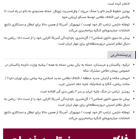
اذعان کرده است
پوتین خطوط قرمز ناتو را محک می‌زند / وال‌استریت ژورنال: حمله محدودی به ناتو در راه است تا
واکنش این ائتلاف نظامی توسط مسکو ارزیابی شود
توطئه خارجی ترامپ کار خود اوست / نیویورکر: آمریکا از همین حالا برای ابطال و دستکاری نتایج
انتخابات میان‌دوره‌ای کنگره برنامه‌ریزی می‌کند
پیش به سوی ناتوی اسلامی؟ / گل‌عنبری: بازدارندگی آمریکا کارایی خود را از دست داد؛ ریاض به
دنبال نظام امنیتی درون‌منطقه‌ای برای مهار ایران است
پربیننده‌ترین
ترکیه، پاکستان و عربستان: حمله به یکی یعنی حمله به همه / بیانیه وزارت خارجه پاکستان در
خصوص پیمان دفاعی مشترک مکه
«پیمان مکه» و آرایش جدید منطقه / ائتلاف نظامی جدید اسلامی چه پیامی برای تهران دارد؟ /
مثلث ریاض، آنکارا و اسلام‌آباد علیه خلاء امنیتی غرب
رویترز: ترامپ در جنگ علیه ایران بر سر ۲ راهی بدی گیر افتاده است
پیش به سوی ناتوی اسلامی؟ / گل‌عنبری: بازدارندگی آمریکا کارایی خود را از دست داد؛ ریاض به
دنبال نظام امنیتی درون‌منطقه‌ای برای مهار ایران است
توطئه خارجی ترامپ کار خود اوست / نیویورکر: آمریکا از همین حالا برای ابطال و دستکاری نتایج
انتخابات میان‌دوره‌ای کنگره برنامه‌ریزی می‌کند