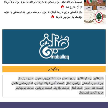
هستیم/ برجام برای ایران معجزه بود/ چون برجام به سود ایران بود آمریکا
از آن خارج شد
راز دشمنی وزیرخارجه لبنان با ایران / یوسف رجی چه ارتباطی با حزب
نزدیک به اسرائیل دارد؟
وبگردی
خبرآنلاین
راه نو آنلاین
بازی آنلاین
قیمت تلویزیون سونی
مبل مینیمال
جراح بینی گوشتی
پرشین هتل
قیمت آهن فولاد ایرانیان
اعتبارسنجی بانکی
قیمت طلا امروز
بلیط قطار
شرکت رادوکو
قیمت پروفیل
سایت یوتوتایمز
خرید اکانت chatgpt