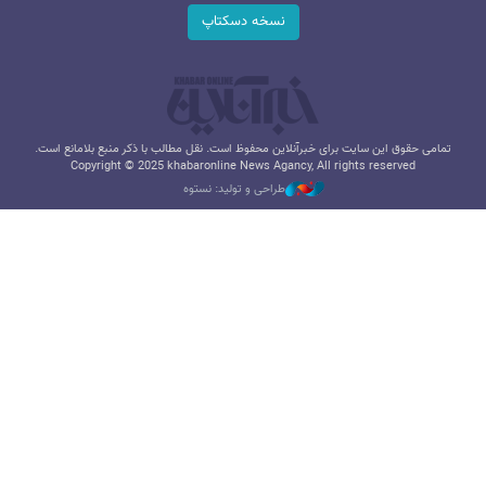
نسخه دسکتاپ
تمامی حقوق این سایت برای خبرآنلاین محفوظ است. نقل مطالب با ذکر منبع بلامانع است.
Copyright © 2025 khabaronline News Agancy, All rights reserved
طراحی و تولید: نستوه