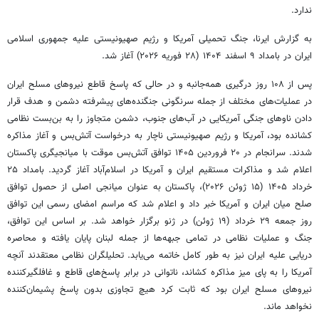
ندارد.
به گزارش ایرنا، جنگ تحمیلی آمریکا و رژیم صهیونیستی علیه جمهوری اسلامی
ایران در بامداد ۹ اسفند ۱۴۰۴ (۲۸ فوریه ۲۰۲۶) آغاز شد.
پس از ۱۰۸ روز درگیری همه‌جانبه و در حالی که پاسخ قاطع نیروهای مسلح ایران
در عملیات‌های مختلف از جمله سرنگونی جنگنده‌های پیشرفته دشمن و هدف قرار
دادن ناوهای جنگی آمریکایی در آب‌های جنوب، دشمن متجاوز را به بن‌بست نظامی
کشانده بود، آمریکا و رژیم صهیونیستی ناچار به درخواست آتش‌بس و آغاز مذاکره
شدند. سرانجام در ۲۰ فروردین ۱۴۰۵ توافق آتش‌بس موقت با میانجیگری پاکستان
اعلام شد و مذاکرات مستقیم ایران و آمریکا در اسلام‌آباد آغاز گردید. بامداد ۲۵
خرداد ۱۴۰۵ (۱۵ ژوئن ۲۰۲۶)، پاکستان به عنوان میانجی اصلی از حصول توافق
صلح میان ایران و آمریکا خبر داد و اعلام شد که مراسم امضای رسمی این توافق
روز جمعه ۲۹ خرداد (۱۹ ژوئن) در ژنو برگزار خواهد شد. بر اساس این توافق،
جنگ و عملیات نظامی در تمامی جبهه‌ها از جمله لبنان پایان یافته و محاصره
دریایی علیه ایران نیز به طور کامل خاتمه می‌یابد. تحلیلگران نظامی معتقدند آنچه
آمریکا را به پای میز مذاکره کشاند، ناتوانی در برابر پاسخ‌های قاطع و غافلگیرکننده
نیروهای مسلح ایران بود که ثابت کرد هیچ تجاوزی بدون پاسخ پشیمان‌کننده
نخواهد ماند.