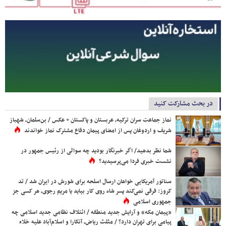
در بحث مشارکت کنید
نماز جماعت سران ترکیه، عربستان و پاکستان + عکس / بن‌سلمان، شهباز
شریف و اردوغان پس از امضای پیمان دفاع مشترک نماز خواندند
شما نظر بدهید/ اگر خبرنگار بودید چه سوالی از رئیس جمهور در
نشست خبری فردا می‌پرسیدید؟
سناتور آمریکایی خواهان ارسال اسلحه برای شورش در ایران شد / تد
کروز: فرقی نمی‌کند پسر شاه روی کار بیاید یا مریم رجوی، هر کسی جز
جمهوری اسلامی
«پیمان مکه» و آرایش جدید منطقه / ائتلاف نظامی جدید اسلامی چه
پیامی برای تهران دارد؟ / مثلث ریاض، آنکارا و اسلام‌آباد علیه خلاء