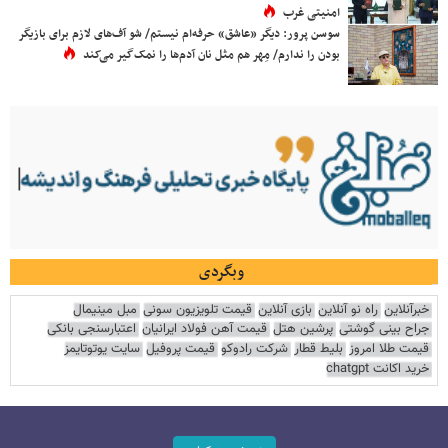
امنیتی غرب
سوسن پرور: دیگر «عاشق» حرفه‌ام نیستم/ شو آف‌های لازم برای بازیگر
بودن را ندارم/ مِهر هم مثل نان آدم‌ها را نمک‌گیر می‌کند
وبگردی
خبرآنلاین
راه نو آنلاین
بازی آنلاین
قیمت تلویزیون سونی
مبل مینیمال
جراح بینی گوشتی
پرشین هتل
قیمت آهن فولاد ایرانیان
اعتبارسنجی بانکی
قیمت طلا امروز
بلیط قطار
شرکت رادوکو
قیمت پروفیل
سایت یوتوتایمز
خرید اکانت chatgpt