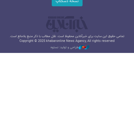
نسخه دسکتاپ
تمامی حقوق این سایت برای خبرآنلاین محفوظ است. نقل مطالب با ذکر منبع بلامانع است.
Copyright © 2025 khabaronline News Agancy, All rights reserved
طراحی و تولید: نستوه