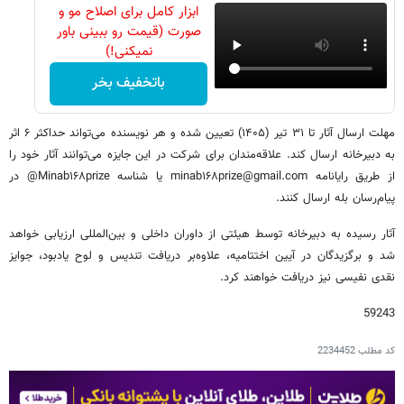
ابزار کامل برای اصلاح مو و
صورت (قیمت رو ببینی باور
نمیکنی!)
باتخفیف بخر
مهلت ارسال آثار تا ۳۱ تیر (۱۴۰۵) تعیین شده و هر نویسنده می‌تواند حداکثر ۶ اثر
به دبیرخانه ارسال کند. علاقه‌مندان برای شرکت در این جایزه می‌توانند آثار خود را
از طریق رایانامه minab۱۶۸prize@gmail.com یا شناسه Minab۱۶۸prize@ در
پیام‌رسان بله ارسال کنند.
آثار رسیده به دبیرخانه توسط هیئتی از داوران داخلی و بین‌المللی ارزیابی خواهد
شد و برگزیدگان در آیین اختتامیه، علاوه‌بر دریافت تندیس و لوح یادبود، جوایز
نقدی نفیسی نیز دریافت خواهند کرد.
59243
کد مطلب
2234452