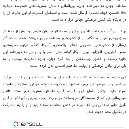
مختلف جهان به دبیرخانه جایزه بین‌المللی داستان شش‌کلمه‌ای «مدرسه میناب:
۱۶۸ داستان کوتاه ناتمام» ارسال شده است و استقبال گسترده از این جایزه، آن را
در جایگاه یک کنش فرهنگی جهانی قرار داده است.
بر اساس آمار دبیرخانه، تاکنون بیش از ۵۰۰۰ اثر به زبان فارسی و بیش از ۱۰۰۰ اثر
به زبان‌های عربی و انگلیسی از کشورهای مختلف جهان دریافت شده است. آثار
ارسالی از کشورهایی همچون ایتالیا، پاکستان، آمریکا، کنگو، عراق، صربستان،
مصر، فیلیپین، الجزایر، لیبی، نیکاراگوئه، مالی، اسپانیا و تونس به دبیرخانه این
جایزه رسیده و حضور نویسندگان از پنج قاره جهان، جایزه «مدرسه میناب» را به
پلی برای تبادل فرهنگی و روایت مفاهیم انسانی بدل کرده است.
این جایزه به همت خانه کتاب و ادبیات ایران و دفتر ادبیات و زبان فارسی برگزار
می‌شود و بر موضوعاتی چون «حقوق کودکان»، «صلح»، «وطن‌دوستی» و «امید»
تمرکز دارد. ویژگی متمایز این رقابت، قالب داستان شش‌کلمه‌ای است؛ قالبی
مینی‌مالیستی که از نویسندگان می‌خواهد در نهایت ایجاز، روایتی تأثیرگذار و قابل
تأویل خلق کنند؛ روایتی که بتواند در ذهن مخاطب امتداد یابد و او را به مشارکت
در تکمیل معنا دعوت کند.