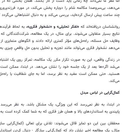
اما مغز ما نمی‌داند چه زمانی باید دست از کار بکشد. همان بخشی که د
می‌دهد، بی‌سروصدا مکالمه‌ شام را دوباره پخش می‌کند، در مورد فرزندپروری 
چند ساعت پیش ارسال کرده‌اید، بررسی می‌کند و به دنبال اشتباهاتی می‌گردد که
روانشناسان دریافته‌اند که
«تفکر تحلیلی» و «نشخوار فکری»،
به لحاظ فرآیندها
نتایج بسیار متفاوتی می‌شوند. برای مثال، در یک مطالعه، شرکت‌کنندگانی که
وظایف حل مسئله، راه‌حل‌های مؤثر کمتری ارائه دادند و الگوهای متمایزی از
می‌دهد نشخوار فکری می‌تواند مانند تجزیه و تحلیل بدون حلِ واقعیِ چیزی به 
در زندگی واقعی، این به صورت تکرار مکرر یک مکالمه، تمرکز روی یک اشتبا
می‌شد اگر»ها بعد از یک جلسه خود را نشان می‌دهد. در ابتدا، ممکن است 
هستید. حتی ممکن است مفید به نظر برسد، اما به جای شفافیت یا راه‌ح
می‌کند.
کمال‌گرایی در لباس مبدل
در ابتدا، به نظر نمی‌رسد که این ویژگی، یک مشکل باشد. به نظر می‌رسد
پایبندی به استانداردهای بالا و همان طرز فکری که به شما کمک کرده است به
محققان بین این دو تمایز قائل می‌شوند: تلاش برای تعالی (کمال‌گرایی سازگا
مثال، یک مطالعه اخیر نشان داد که کمال‌گرایی سازگار - دنبال کردن استاندا