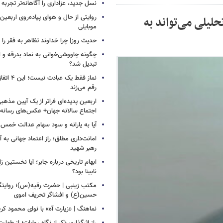
نسل جدید، عزاداری را آگاهانه‌تر تجربه 
روایتی از حال و هوای پیاده‌روی اربعین
لیلی می‌تواند به
موبایلی
حدیث روز| چرا خداوند تظاهر به فقر را 
چگونه چاووشی‌خوانی به نماد بدرقه و اس
تبدیل شد؟
نماز فقط یک 
رقم می‌زند
اربعین پدیده‌ای فراتر از یک آیین مذهب
اجتماع سالانه جهان+ عکس‌های رسانه‌
آیا به یارانه و سود سهام عدالت خمس 
امانت‌داری مطلق؛ راز اعتماد جهانی به آی
رهبر شهید
ابهام تاریخی درباره جابر؛ آیا نخستین زائ
نابینا بود؟
مکتب زینبی | حضرت رقیه(س)؛ روایتگ
حسین(ع) و افشاگر تحریف اموی
نماهنگ | «زیارت آه» با نوای محمود کر