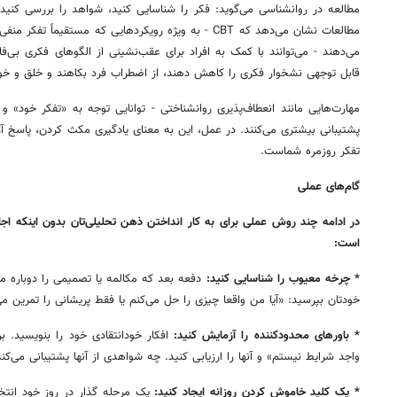
مطالعه در روانشناسی می‌گوید: فکر را شناسایی کنید، شواهد را بررسی کنید 
مطالعات نشان می‌دهد که CBT - به ویژه رویکردهایی که مستقیم
می‌دهند - می‌توانند با کمک به افراد برای عقب‌نشینی از الگوهای فکری بی‌فا
قابل توجهی نشخوار فکری را کاهش دهند، از اضطراب فرد بکاهند و خلق و خو 
مهارت‌هایی مانند انعطاف‌پذیری روانشناختی - توانایی توجه به «تفکر خود» و 
پشتیبانی بیشتری می‌کنند. در عمل، این به معنای یادگیری مکث کردن، پاسخ آرا
تفکر روزمره شماست.
گام‌های عملی
در ادامه چند روش عملی برای به کار انداختن ذهن تحلیلی‌تان بدون اینکه ا
است:
* چرخه معیوب را شناسایی کنید:
دفعه بعد که مکالمه یا تصمیمی را دوباره مر
خودتان بپرسید: «آیا من واقعا چیزی را حل می‌کنم یا فقط پریشانی را تمرین می
* باورهای محدودکننده را آزمایش کنید:
افکار خودانتقادی خود را بنویسید. ب
واجد شرایط نیستم» و آنها را ارزیابی کنید. چه شواهدی از آنها پشتیبانی می‌کند؟
* یک کلید خاموش کردن روزانه ایجاد کنید:
یک مرحله گذار در روز خود انتخا