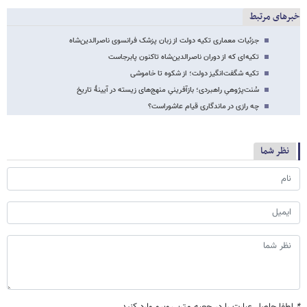
خبرهای مرتبط
جزئیات معماری تکیه دولت از زبان پزشک فرانسوی ناصرالدین‌شاه
تکیه‌ای که از دوران ناصرالدین‌شاه تاکنون پابرجاست
تکیه شگفت‌انگیز دولت؛ از شکوه تا خاموشی
سُنت‌پژوهیِ راهبردی؛ بازآفرینیِ منهج‌های زیسته در آیینهٔ تاریخ
چه رازی در ماندگاری قیام عاشوراست؟
نظر شما
*
لطفا حاصل عبارت را در جعبه متن روبرو وارد کنید