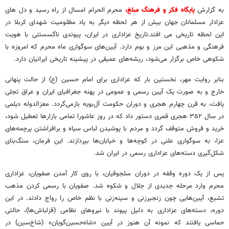
به گزارش
پایگاه فکر و فرهنگ مبلغ،
محرم الحرام امسال از راه رسید و دل های
عزادار مسلمانان جهان بیش از هر لحظه دیگر به یاد مظلومیت شهدای کربلا در
این لحظه تاریخی می افتد.تاریخ عزاداری در ایران، پیوندی ناگسستنی با هویت
فرهنگی و مذهبی این مرز و بوم دارد. آیین‌های سوگواری ماه محرم که امروزه با
شکوهی خاص برگزار می‌شود، ریشه‌های عمیقی در پیشینه تاریخی ایرانیان دارد.
بنابر روایت مهر، نخستین بار که عزاداری برای امام حسین (ع) از حالت پنهانی
خارج و به صورت یک آیین رسمی و عمومی در پهنه جغرافیای ایران و عراق تجلی
یافت، به قرن چهارم هجری و دوران حکومت آل‌بویه بازمی‌گردد. معزالدوله دیلمی
در سال ۳۵۲ هجری قمری دستور داد که در روز عاشورا تمامی بازارها تعطیل شود،
خرید و فروش متوقف گردد و مردم با پوشیدن لباس سیاه و برافراشتن پرچمه‌های
عزا، به سوگواری علنی در کوچه‌ها و خیابان‌ها بپردازند. این فرمان، سنگ‌بنای
شکل‌گیری دسته‌های عزاداری رسمی در ایران شد.
پس از یک دوره وقفه در دوران سلجوقیان، با روی کار آمدن صفویان، عزاداری
محرم وارد مرحله جدیدی از جلال و شکوه شد. صفویان با رسمی کردن مذهب
تشیع، آیین‌هایی چون زنجیرزنی و سینه‌زنی با نظم خاص را رواج دادند. در این
دوره، دسته‌های عزاداری به دلیل پیوند با نیروهای نظامی (قزلباش‌ها)، حالتی
حماسی یافتند که نمونه آن هنوز در آیین «شاه‌حسین‌گویان» (شاخ‌سین) در