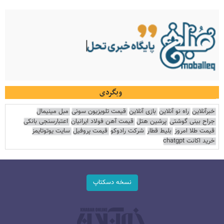
وبگردی
خبرآنلاین
راه نو آنلاین
بازی آنلاین
قیمت تلویزیون سونی
مبل مینیمال
جراح بینی گوشتی
پرشین هتل
قیمت آهن فولاد ایرانیان
اعتبارسنجی بانکی
قیمت طلا امروز
بلیط قطار
شرکت رادوکو
قیمت پروفیل
سایت یوتوتایمز
خرید اکانت chatgpt
نسخه دسکتاپ