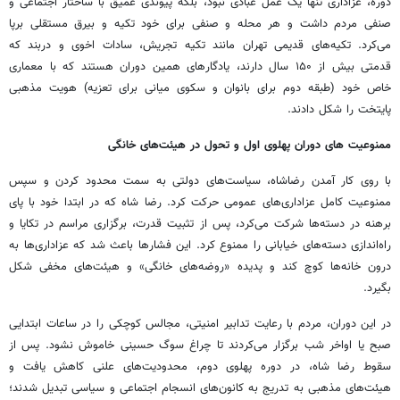
دوره، عزاداری تنها یک عمل عبادی نبود، بلکه پیوندی عمیق با ساختار اجتماعی و
صنفی مردم داشت و هر محله و صنفی برای خود تکیه و بیرق مستقلی برپا
می‌کرد. تکیه‌های قدیمی تهران مانند تکیه تجریش، سادات اخوی و دربند که
قدمتی بیش از ۱۵۰ سال دارند، یادگارهای همین دوران هستند که با معماری
خاص خود (طبقه دوم برای بانوان و سکوی میانی برای تعزیه) هویت مذهبی
پایتخت را شکل دادند.
ممنوعیت های دوران پهلوی اول و تحول در هیئت‌های خانگی
با روی کار آمدن رضاشاه، سیاست‌های دولتی به سمت محدود کردن و سپس
ممنوعیت کامل عزاداری‌های عمومی حرکت کرد. رضا شاه که در ابتدا خود با پای
برهنه در دسته‌ها شرکت می‌کرد، پس از تثبیت قدرت، برگزاری مراسم در تکایا و
راه‌اندازی دسته‌های خیابانی را ممنوع کرد. این فشارها باعث شد که عزاداری‌ها به
درون خانه‌ها کوچ کند و پدیده «روضه‌های خانگی» و هیئت‌های مخفی شکل
بگیرد.
در این دوران، مردم با رعایت تدابیر امنیتی، مجالس کوچکی را در ساعات ابتدایی
صبح یا اواخر شب برگزار می‌کردند تا چراغ سوگ حسینی خاموش نشود. پس از
سقوط رضا شاه، در دوره پهلوی دوم، محدودیت‌های علنی کاهش یافت و
هیئت‌های مذهبی به تدریج به کانون‌های انسجام اجتماعی و سیاسی تبدیل شدند؛