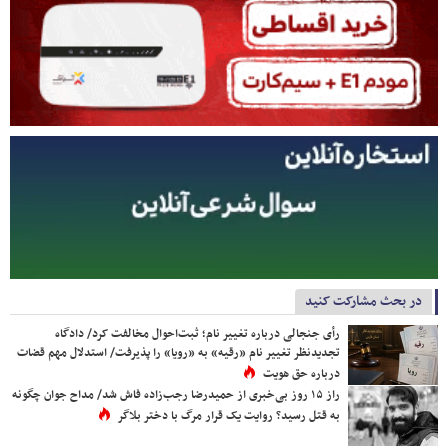
در بحث مشارکت کنید
رأی جنجالی درباره تغییر نام؛ ثبت‌احوال مخالفت کرد/ دادگاه
تجدیدنظر تغییر نام «رقیه» به «رویا» را پذیرفت/ استدلال مهم قضات
درباره حق هویت
راز ۱۵ روز بی‌خبری از حمیدرضا رجب‌زاده فاش شد/ مداح جوان چگونه
به قتل رسید؟ روایت یک قرار مرگ با دختر بلاگر