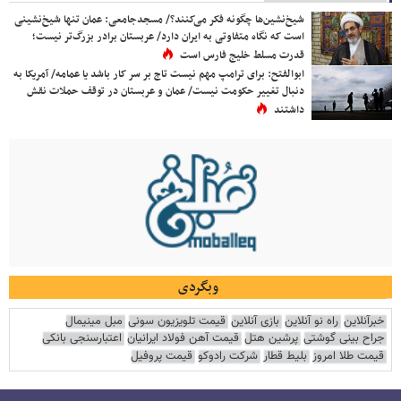
شیخ‌نشین‌ها چگونه فکر می‌کنند؟/ مسجدجامعی: عمان تنها شیخ‌نشینی
است که نگاه متفاوتی به ایران دارد/ عربستان برادر بزرگ‌تر نیست؛
قدرت مسلط خلیج فارس است
ابوالفتح: برای ترامپ مهم نیست تاج بر سر کار باشد یا عمامه/ آمریکا به
دنبال تغییر حکومت نیست/ عمان و عربستان در توقف حملات نقش
داشتند
وبگردی
خبرآنلاین
راه نو آنلاین
بازی آنلاین
قیمت تلویزیون سونی
مبل مینیمال
جراح بینی گوشتی
پرشین هتل
قیمت آهن فولاد ایرانیان
اعتبارسنجی بانکی
قیمت طلا امروز
بلیط قطار
شرکت رادوکو
قیمت پروفیل