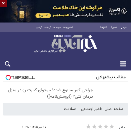
×
فارسی
العربية
English
تماس با ما
درباره ما
تبلیغات
آرشیو
پنجشنبه ۱۵ مرداد ۱۴۰۵
مطالب پیشنهادی
جراحی کمر ممنوع شده! میخوای کمرت رو در منزل
درمان کنی؟ ((پرسش‌نامه))
صفحه اصلی
اخبار اجتماعی
سلامت
۱۷ تیر ۱۴۰۵ - ۱۱:۴۸
۰ نفر