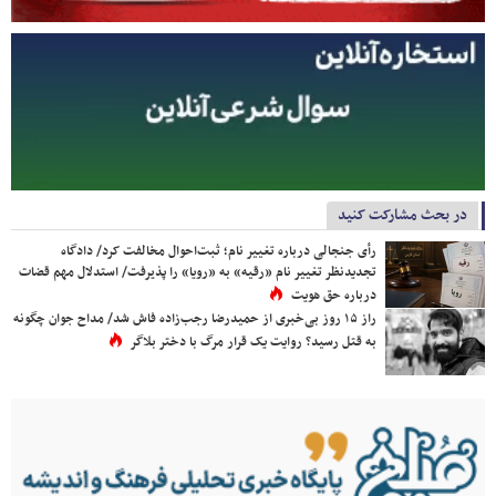
در بحث مشارکت کنید
رأی جنجالی درباره تغییر نام؛ ثبت‌احوال مخالفت کرد/ دادگاه
تجدیدنظر تغییر نام «رقیه» به «رویا» را پذیرفت/ استدلال مهم قضات
درباره حق هویت
راز ۱۵ روز بی‌خبری از حمیدرضا رجب‌زاده فاش شد/ مداح جوان چگونه
به قتل رسید؟ روایت یک قرار مرگ با دختر بلاگر