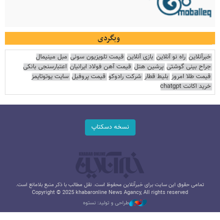
وبگردی
خبرآنلاین
راه نو آنلاین
بازی آنلاین
قیمت تلویزیون سونی
مبل مینیمال
جراح بینی گوشتی
پرشین هتل
قیمت آهن فولاد ایرانیان
اعتبارسنجی بانکی
قیمت طلا امروز
بلیط قطار
شرکت رادوکو
قیمت پروفیل
سایت یوتوتایمز
خرید اکانت chatgpt
نسخه دسکتاپ
تمامی حقوق این سایت برای خبرآنلاین محفوظ است. نقل مطالب با ذکر منبع بلامانع است.
Copyright © 2025 khabaronline News Agancy, All rights reserved
طراحی و تولید: نستوه