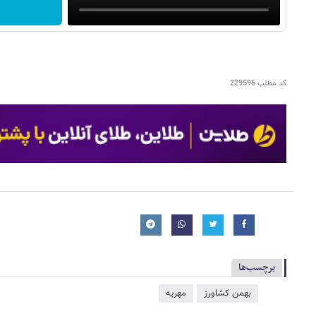
کد مطلب
229596
برچسب‌ها
بهمن کشاورز
مهریه