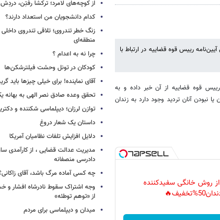
از کوچه‌های لامرد؛ ترکشا رفتِن، دردِش 
کدام دانشجویان من استعداد دارند؟
زنگ خطر تندروی؛ تلاقی تندروی داخلی 
منطقه‌ای
ین‌نامه‌ رییس قوه قضاییه در ارتباط با
چرا نه به اعدام ؟
کودکان در تونل وحشت فیلترشکن‌ها
آقای نماینده! برای خیلی چیزها باید گر
 رییس قوه قضاییه از آن خبر داده و به
تحقق وعده صادق نصر الهی به بهانه ی
 نبودن آنان تردید وجود دارد به زندان
توازن لرزان؛ دیپلماسی شکننده و دکترین
داستان یک شعار دروغ
دلایل افزایش تلفات نظامیان آمریکا
مدیریت عدالت قضایی ، از کارآمدی ساز
دادرسی منصفانه
چه کسی آماده مرگ باشد، آقای زاکانی؟
 از روش خانگی سفیدکننده
وجه اشتراک سقوط نادرشاه افشار و خسرو
دان50%تخفیف🔥
از «توهم توطئه»
میدان و دیپلماسی برای مردم