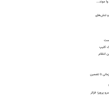
وا موند...
و تنش‌های
یست
ک کلیپ
 انتقام
مانی تا تضمین
 پرویز؛ فراتر