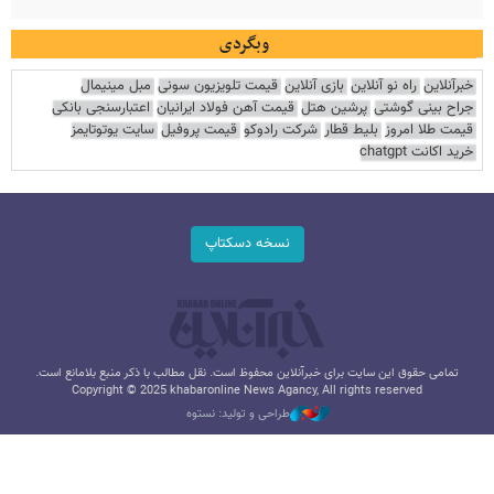
وبگردی
خبرآنلاین
راه نو آنلاین
بازی آنلاین
قیمت تلویزیون سونی
مبل مینیمال
جراح بینی گوشتی
پرشین هتل
قیمت آهن فولاد ایرانیان
اعتبارسنجی بانکی
قیمت طلا امروز
بلیط قطار
شرکت رادوکو
قیمت پروفیل
سایت یوتوتایمز
خرید اکانت chatgpt
نسخه دسکتاپ
تمامی حقوق این سایت برای خبرآنلاین محفوظ است. نقل مطالب با ذکر منبع بلامانع است.
Copyright © 2025 khabaronline News Agancy, All rights reserved
طراحی و تولید: نستوه