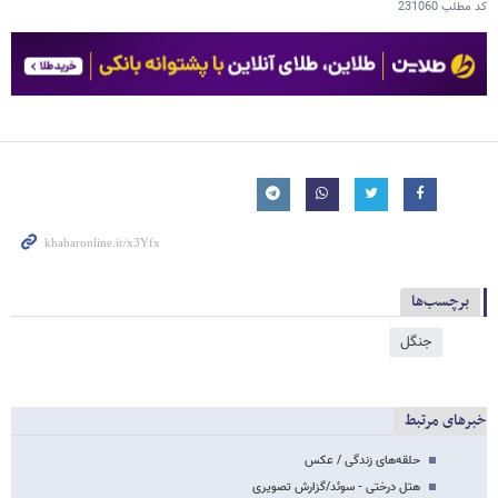
کد مطلب
231060
برچسب‌ها
جنگل
خبرهای مرتبط
حلقه‌های زندگی / عکس
هتل درختی - سوئد/گزارش تصویری