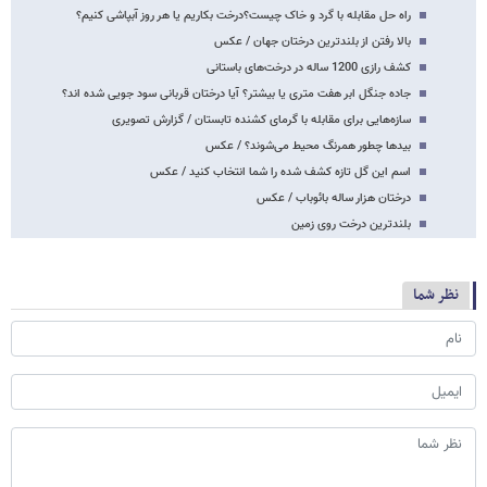
راه حل مقابله با گرد و خاک چیست؟درخت بکاریم یا هر روز آبپاشی کنیم؟
بالا رفتن از بلندترین درختان جهان / عکس
کشف رازی 1200 ساله در درخت‌های باستانی
جاده جنگل ابر هفت متری یا بیشتر؟ آیا درختان قربانی سود جویی شده اند؟
سازه‌هایی برای مقابله با گرمای کشنده تابستان / گزارش تصویری
بیدها چطور همرنگ محیط می‌شوند؟ / عکس
اسم این گل تازه کشف شده را شما انتخاب کنید / عکس
درختان هزار ساله بائوباب / عکس
بلندترین درخت روی زمین
نظر شما