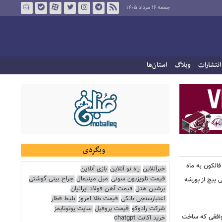
جمعه ۱۶ مرداد ۱۴۰۵
انتشارات
وبلاگ
استان‌ها
وبگردی
خبرآنلاین
راه نو آنلاین
بازی آنلاین
الکون به ماه
قیمت تلویزیون سونی
مبل مینیمال
جراح بینی گوشتی
پرشین هتل
قیمت آهن فولاد ایرانیان
 وقتی پیچ از پورشه
اعتبارسنجی بانکی
قیمت طلا امروز
بلیط قطار
شرکت رادوکو
قیمت پروفیل
سایت یوتوتایمز
خرید اکانت chatgpt