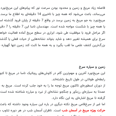
مراحل بدون هیچ کمکی از سوی زمین و تنها با اعتماد به محاسبات پیشین و
و 76 مکانیزم خودکار باید در این 7 دقیقه به درستی و سر زم
سلامت قدم به خاک مریخ بگذارد. (برای مشاهده اینفوگرافیک در ابعاد بزرگ،
فاصله زیاد مریخ و زمین و محدود بودن سرعت نور که پیام‌های این مریخ‌نورد ر
می‌رساند، باعث می‌شود که همه چیز با تاخیری 14 د
مریخ‌نورد به جو مریخ به زمین برسد در واقع 7 دقیق
یا همه چیز با شکست مواجه شده است. مهندسان ناسا این 7 دقیقه را 7 دقیقه وحشت نام نهاده‌اند.
اگر مراحل فرود با موفقیت طی شود، ابزاری در سطح مریخ آماده فعالیت خواهد ب
سرخ برای همیشه تغییر دهد و شاید بتواند نشانه‌هایی از حیات فعلی یا گذشته
بزرگ‌ترین کشف علمی ما لقب بگیرد و به همه ما ثابت کند زمین تنها گهواره 
این فشا