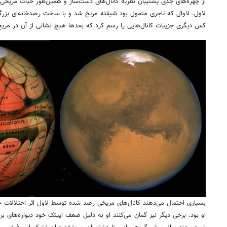
به معنی رودخانه نیز در معنی یکسان و مترادف استفاده کرده، مشخصا منظورش 
واژه به معنی کانال یا آب‌راهه ساخت دست انسان ترجمه شد و این آغاز داست
مریخی‌های سبزرنگ
کمیل فلاماریون، ستاره‌شناس و نویسنده علمی تخیلی در کتاب خود با نام «سیا
1892 به یکی از پرفروش‌ترین کتاب‌های سال بدل شد، تحت تأثیر یافته‌های 
نوشت: «انکار اینکه مریخ میزبان انسان‌های هوشمندی است که هوشمندی و رو
اشتباه خواهد بود… همچنین ما نمی‌توانیم این مساله را انکار کنیم که آن‌ها ر
سیستمی از کانال‌های عظیم حفر کرده‌اند تا جریان آبی عظیمی در سطح کل سیار
اگرچه در سال 1893 شیاپارلی رسما اعلام کرد دلیلی نمی‌بیند که این
این موضع‌گیری بسی
از چهره‌های جدی پشتیبان نظریه کانال‌های دست‌ساز و همین‌طور حیات مریخی
لاول. لاوال که تاجری متمول بود شیفته مریخ شد و با ساخت رصدخانه‌ای بز
کس دیگری جزییات کانال‌هایی را رسم کرد که بعدها هیچ نشانی از آن در مریخ