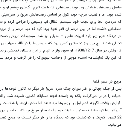
بسیاری احتمال می‌دهند کانال‌های مریخی رصد شده توسط لاول اثر اختلالات
او بود. برخی دیگر نیز گمان می‌کنند او به دلیل ضعف اپیتک خود دیواره‌های برخ
است. چند سال پیش گروهی از ستاره‌شناسان و متخصصان اپتیک این فرض را م
حاصل رصدهای طولانی وی بود؛ رصدهایی که باعث تورم رگ‌های چشم او و ای
شده بود. اما واقعیت هرچه بود، لاول بر اساس رصدهایش مریخ را سرزمینی خ
که مردمان آنجا برای نجات خود سیستم انتقال آب وسیعی را طراحی کرده و ساخت
منتقدانی داشت اما در بین مردم آن قدر نفوذ پیدا کرد که دید مردم را از مریخ 
اثر دیدگاه های وی وارد ادبیات علمی – تخیلی نیز شد. موجودات مریخی دست‌ما
تخیلی شدند. اچ.جی ولز نخستین کسی بود که مریخی‌ها را در قالب مهاجمان به 