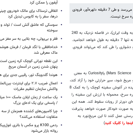
وقتی مایکروسافت اپل را نجات داد / 
آیفون را ممکن کرد
اتفاقی ترسناک برای مالک خودروی چین
درها، سفر را به کابوس تبدیل کرد
سوسکی که عاشق آتش است / تولد و ز
صبح دوشنبه 16 مرداد، آزمایشگاه علمی مریخ پس از سفری 8 ماهه به مقصد می‌رسد و طی 7 دقیقه دلهره‌آور، فرودی
سوخته
اره سرخ نیست.
فقر و بی‌پولی، چه بلایی به سر مغز می‌آ
خداحافظی با لگد فرمان / فرمان هوشم
ماک معرفی شد
: بامداد روز دوشنبه 16 مرداد ماه، راس ساعت 9:47 دقیقه صبح (به وقت ایران)، در فاصله نزدیک به 240
میلیون کیلومتری از زمین و در میانه فضا، مجموعه رویدادهایی آغاز می‌شود که تنها 7 دقیقه به طول خواهد انجامید.
این نقطه نورانی کوچک کره زمین است 
پنهان شدن زمین در آسمان مریخ
 دشواری را طی کند که می‌تواند فرودی
هوندا گلدوینگ تور، رقیبی جدی برای ه
اعمال ضریب ۲.۷ برای اینترنت 
واکنش سازمان تنظیم مقررات
مریخ‌نورد 2.5 میلیارد دلاری ناسا که به نام آزمایشگاه علمی مریخ (Mars Science Laboratory) یاCuriosity به معنی
یک ساعت از
 رها کند، وارد جو مریخ شود، سپر حرارتی خود را آزاد کند،
/ پاسخی برای یک ادعای بزرگ
چتر نجاتی عظیم و 21 متری را فعال کرده و سپس آن را رها کند، محفظه آرمیده در آغوش سفینه کوچک را به کمک 8
چرا کامیون‌های کشنده همزمان از سه 
 مریخ نزدیک کند و در 20 متری سطح سیاره سرخ، محموله با ارزش این سفینه را
متفاوت استفاده می‌کنند؟
‌ای دورتر از روبات سقوط کند. همه این
ردمی K100 پرو مکس با باتری غول‌