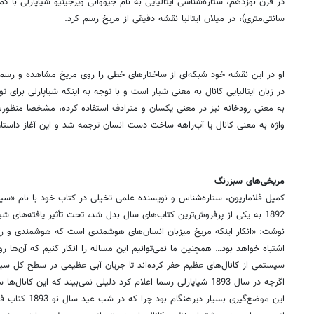
سیارات را در سیستم خورشید مرکزی ارایه کند؛ مدلی که به خوبی می‌توانست 
حرکت مداری زمین و مریخ توجیه کند.
با ظهور تلسکوپ و انقلابی که در رصد اجرام آسمانی به واسطه رصدهای گالیله
فهرست‌های مورد علاقه رصدگران تلسکوپی قرار داشت. نخستین رصدهای دقیق
صورت داد و توانست برای اولین بار عارضه‌هایی را بر سطح مریخ رصد کند و 
مثلثی شکل بود که بعدها سیرتیس بزرگ نام گرفت. او بعدها با کمک رصد پیگ
را محاسبه کند و متوجه شود مریخ شبانه‌روزی تقریبا معادل شبانه‌روز زمینی دار
در سال 1704 میلادی، رصدگری به نام جیاکومو فیلیپو مارالدی دو لکه س
شد مریخ نیز در قطبین خود کلاهک‌های قطبی دارد. او که به بررسی تغییر ف
لکه‌ها در فصل‌های مختلف تغییر اندازه می‌دهند و در واقع همانند کلاهک‌ه
هستند.
سانتی‌متری)، در میلان ایتالیا نقشه دقیقی از مریخ رسم کرد.