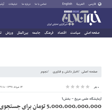
فارسی
العربية
English
تماس با ما
درباره ما
تبلیغات
آرشی
صفحه اصلی
سیاست
اقتصاد
فرهنگ
جامعه
بین‌الملل
ورزش
تا
مطالب پیشنهادی
این آقای58ساله با کرم ضدچروک جلبک10سال جوان شد(سفارش با تخفیف)
صفحه اصلی
اخبار دانش و فناوری
نجوم
۱۴ مرداد ۱۳۹۱ - ۲۱:۱۰
۰ نفر