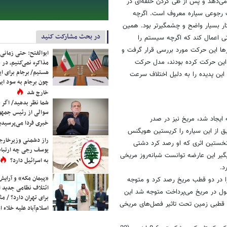
خرید باتخفیف
در بحث مشارکت کنید
ابوالفتح: حتی زمانی 
ن خواهد بود. اما زمینیان و مریخ
مذاکره نمی‌کنیم، در 
هستیم/ برجام برای ای
چون برجام به سود ایرا
 دلیل تلالو سرخ‌فامش در آسمان شب
خارج شد
 نام‌های باستانی این سیاره از مارس
شما نظر بدهید/ اگر خ
سوالی از رئیس جمه
 توجه ویژه به این سیاره شده و آن
خبری فردا می‌پرسیدی
یخ شاهد بروز رفتاری عجیب از این
راز دشمنی وزیرخارجه 
می‌دهد و پس از طی کردن حلقه‌ای در
یوسف رجی چه ارتباط
ت رجوعی سیاره معروف است. اگرچه
به اسرائیل دارد؟
فتار بسیار واضح و چشمگیرتر بود. همین
«پیمان مکه» و آرایش
ی اعمال کند که اگرچه سیستم را
ائتلاف نظامی جدید 
رها این حرکت مورد بررسی قرار گرفت و
برای تهران دارد؟ / مث
 این حرکت کرده بودند، مدل حرکت
اسلام‌آباد علیه خلاء