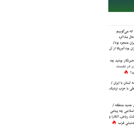
که می‌گوییم
حال مذاکره
ران معجزه بود/
ن بود آمریکا از آن
برنگار بودید چه
ور در نشست
د؟
لبنان با ایران /
ی با حزب نزدیک
 جدید منطقه /
اسلامی چه پیامی
لث ریاض، آنکارا و
 امنیتی غرب