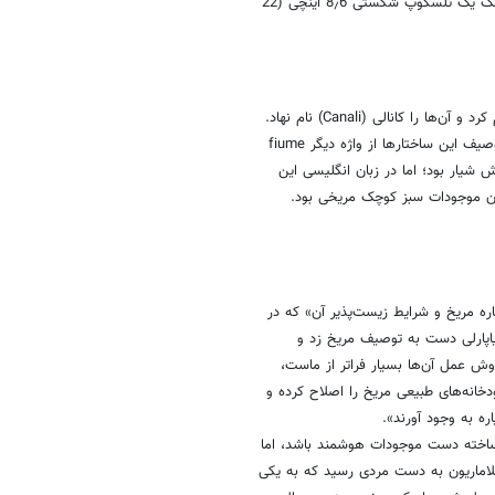
این پدیده را به دلیل اختلاف سرعت
 ایجاد شد، مریخ نیز در صدر
 از این سیاره را کریستین هویگنس
نخستین اثری که او رصد کرد دشتی
یر این عارضه توانست شبانه‌روز مریخی
د.
فید را در دو قطب مریخ رصد کرد و متوجه
صول در مریخ می‌پرداخت متوجه شد این
ای قطبی زمین تحت تاثیر فصل‌های مریخی
در قرن نوزدهم، ستاره‌شناسی ایتالیایی به نام جیووانی ویرجینیو شیاپارلی با کمک یک تلسکوپ شکستی 8٫6 اینچی (22
او در این نقشه خود شبکه‌ای از ساختارهای خطی را روی مریخ مشاهده و رسم کرد و آن‌ها را کانالی (Canali) نام نهاد.
در زبان ایتالیایی کانال به معنی شیار است و با توجه به اینکه شیاپارلی برای توصیف این ساختارها از واژه دیگر fiume