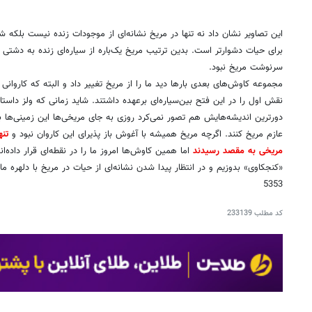
که وقتی در سال 1938/1217، اورسون ولز با الهام از این داستان 
که این یک نمایشنامه است؛ موجی از وحشت نیویورک را فرا گرفت و مردم سراس
مریخ در عصر فضا
پس از جنگ جهانی و آغاز دوران جنگ سرد، مریخ بار دیگر به کانون توجه‌ها بازگش
ادبیات را در بر نمی‌گرفت بلکه به واسطه آنچه مسابقه فضایی نامیده شد، رقا
22 تصویر کوچک و کم‌کیفیت بود که دیدگاه ما را بار دیگر نسبت به مریخ تغییر 
می‌بینید.
این تصاویر نشان داد نه تنها در مریخ نشانه‌ای از موجودات زنده نیست بلکه ش
برای حیات دشوارتر است. بدین ترتیب مریخ یک‌باره از سیاره‌ای زنده به دشتی 
سرنوشت مریخ نبود.
مجموعه کاوش‌های بعدی بارها دید ما را از مریخ تغییر داد و البته که کاروانی
نقش اول را در این فتح بین‌سیاره‌ای برعهده داشتند. شاید زمانی که ولز داست