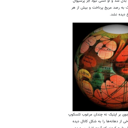
شیار بود؛ اما در زبان انگلیسی این
ان موجودات سبز کوچک مریخی بود.
ره مریخ و شرایط زیست‌پذیر آن» که در
شیاپارلی دست به توصیف مریخ زد و
ش عمل آن‌ها بسیار فراتر از ماست،
ودخانه‌های طبیعی مریخ را اصلاح کرده و
ه به وجود آورند».
 کانال‌ها ساخته دست موجودات هوشمند باشد، اما
ار دیرهنگام بود چرا که در شب عید سال نو 1893 کتاب فلاماریون به دست مردی رسید که به یکی
 بدل شد و او کسی نبود جز پرسیوال
رگ به رصد مریخ پرداخت و بیش از هر
 دیده نشد.