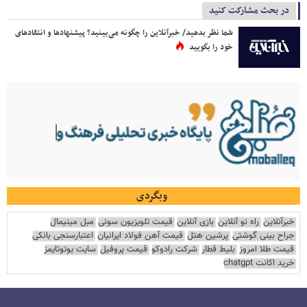
در بحث مشارکت کنید
شما نظر بدهید/ خبرآنلاین را چگونه می‌بینید؟ پیشنهادها و انتقادهای
خود را بگویید
وبگردی
خبرآنلاین
راه نو آنلاین
بازی آنلاین
قیمت تلویزیون سونی
مبل مینیمال
جراح بینی گوشتی
پرشین هتل
قیمت آهن فولاد ایرانیان
اعتبارسنجی بانکی
قیمت طلا امروز
بلیط قطار
شرکت رادوکو
قیمت پروفیل
سایت یوتوتایمز
خرید اکانت chatgpt