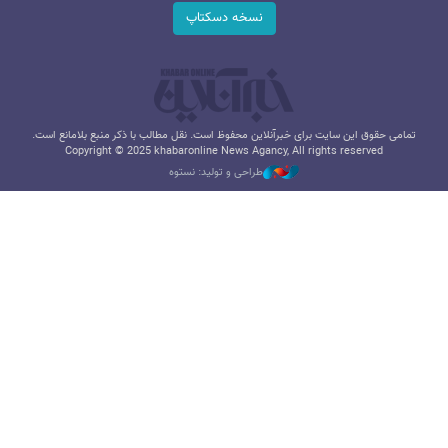
نسخه دسکتاپ
تمامی حقوق این سایت برای خبرآنلاین محفوظ است. نقل مطالب با ذکر منبع بلامانع است.
Copyright © 2025 khabaronline News Agancy, All rights reserved
طراحی و تولید: نستوه