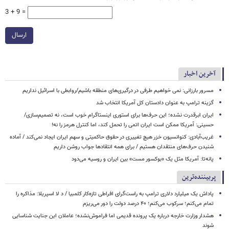
3 + 9 =
ارسال
آخرین اخبار
مسرور بارزانی: نمی خواهیم طرفی در درگیری‌های منطقه باشیم/روابطی با اسرائیل نداریم
گزینه ترامپ به عنوان دادستان کل آمریکا انتخاب شد
ایران ابرقدرت نشده؛ این حرف‌ها برای استوری اینستاگرام خوب است، نه تصمیم‌سازی/
حسینی: آمریکا ممکن است ایران اتمی را تحمل کند، اما کنترل هرمز را نه!
غریب‌آبادی: کنوانسیون خزر هیچ تغییری در حقوق حاکمیتی و سهم ایران ایجاد نمی‌کند / آماده
شنیدن حرف‌های منتقدان هستیم / برای همه انتقادها جواب روشن داریم
پانه‌تا: آمریکا مثل یک «بوکسور مست» بین ایران و روسیه می‌دود
پربیننده‌ترین
پاداش یک میلیارد دلاری ترامپ به راست‌گرای افراطی تازه‌کار کلمبیا / د لا اسپریلا: مذاکره را
تمام می‌کنم؛ سرکوب می‌کنم؛ ۴۰ درصد دولت را دور می‌ریزم
هشدار وزارت خارجه درباره یک پرونده قدیمی اما فراموش‌نشده؛ عاملان این جنایت شناسایی
شوند