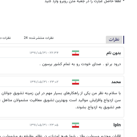
*
لطفا حاصل عبارت را در جعبه متن روبرو وارد کنید
نظرات منتشر شده: 24
نظرات در
نظرات
بدون نام
۲۲:۳۴ - ۱۳۹۱/۰۵/۳۱
درود بر تو . صدای خودت رو به تمام کشور برسون .
محمد
۲۳:۰۲ - ۱۳۹۱/۰۵/۳۱
با سلام.به نظر من یکی از راهکارهای بسیار مهم در این زمینه تشویق جوانان به
سن ازدواج وافزایش موالید است وبهترین تشویق معافیت مشمولان متاهل غایب
هم تشویق به ازدواج بشوند.
lpln
۲۳:۰۵ - ۱۳۹۱/۰۵/۳۱
اقایان محترم مسولین.وقتی شما هیچ امتیازی در نظام وظیفه به مشمولین مت