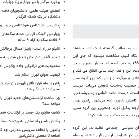
برخورد مرگبار با تیر چراغ برق/ جزئیات
اعضای هیئت علمی، دانشجویان نخبه و 
دانشگاه در یک شبکه‌ اثرگذار
پیش‌بینی کارشناس هواشناسی برای روزه
چهارمین کودک قربانی حمله سگ‌های 
۶ قلاده سگ به آراد ۹ ساله
ن و میانسالان گذشته است که بخواهند
النینو در راه است؛ پاییز امسال پرچال
عداد موالید را افزایش دهند. اگر به هرم سنی جمعیت کشور در سال 1385 نگاه کنیم، مشاهده میشود که جای این
«تجرد قطعی» در حال تبدیل شدن به 
گروه سنی که در دو مقطع انقلاب و جنگ (یعنی از سال 57 تا 61 و 62 تا 66) به دنیا آمده اند بسیار متورم و بی
محدودیت‌های ترافیکی جاده چالوس اع
، این واقعه چند سالی اتفاق می‌افتد و
کیفیت هوای تهران اعلام شد
دی برمیگردد و زمانی که این گروه سنی
پایان ۱۱ ماه فرار؛ قاتل قهرمان کراسفی
این جمعیت به‌شدت کاهش می‌یابد، درست
تغییرکرده دستگیر شد
است، درست مانند قوانین زمین‌شناختی.
چرا ساخت آرامستان‌های جدید تهران با
عه کاهش باروری زده می‌شود. پایین بودن
مواجه شد؟
گرچه بدلیل تورم جمعیتی این گروه سنی،
کشف بقایای یک جسد در ارتفاعات شمیر
 پدیده چیست و چه باید کرد؟
واکنش تامین اجتماعی به پرداخت مطال
ن سیاسی، اجتماعی عظیم‌اند. این گروه
والدین با تخلف سرویس مدارس چه کنند
ص، در شرایطی آرمانی قرار داشته و تمام
اضافه تا معطلی دانش‌آموز