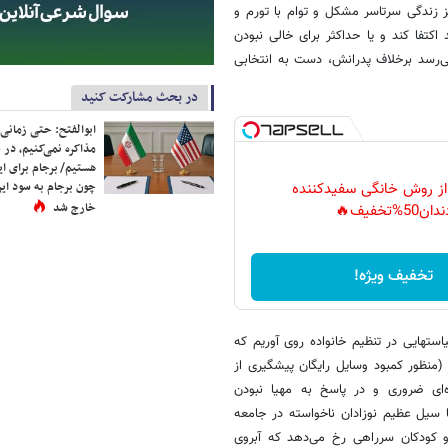
ز زندگی سرتاسر مشکل و توام با تورم و
اکتفا کند و یا حداکثر برای خالی نبودن
 می‌رسد برخلاف پدرانش، دست به انتخابی
در بحث مشارکت کنید
ابوالفتح: حتی زمانی 
مذاکره نمی‌کنیم، در 
هستیم/ برجام برای ای
چون برجام به سود ایرا
 از روش خانگی سفیدکننده
خارج شد
دان50%تخفیف🔥
تخفیف ویژه!
ستهایی در تنظیم خانواده روی آوریم که
 (منظور کمبود وسایل رایگان پیشگیری از
ه‌ای ضروری و در پاسخ به مهیا نبودن
ا سیل عظیم نوزادان ناخواسته در جامعه
 کودکان سرراهی رخ می‌دهد که آبروی