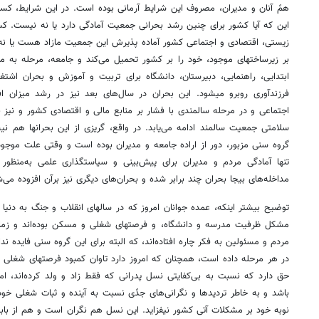
همً آنان و مدیران، مصروف این شرایط آرمانی بوده است. در این شرایط، ک
این که آیا کشور برای چنین رشد بحرانی جمعیت آمادگی دارد یا نه نیست. کس
زیستی، اقتصادی و اجتماعی کشور آماده پذیرش این جمعیت مازاد هست یا نه؟ 
بر زیرساختهای موجود، خود را بر کشور تحمیل می‌کند و جامعه، مرحله به م
ابتدایی، راهنمایی، دبیرستان، دانشگاه برای تربیت و آموزش و بحران اشت
فرزندآوری روبرو میشود. این بحران در سال‌های بعد نیز در رشد میزان 
اجتماعی و در مرحله سالمندی با فشار بر منابع مالی و اقتصادی کشور و نیز
سلامتی جمعیت سالمند ادامه می‌یابد. در واقع، گریزی از این بحرانها هم
گروه سنی مزبور، دور از اراده جامعه و مدیران بوده است و وقتی علت موجود
تنها آمادگی مردم و مدیران برای پیش‌بینی و سیاستگذاری علمی به‌منظور 
مداخله‌های بیجا بحران چند برابر شده و بحران‌های دیگری نیز برآن افزوده می‌ش
توضیح بیشتر اینکه، عمده جوانان امروز که در سالهای انقلاب و جنگ به دنیا آم
مشکل ظرفیت مدرسه و دانشگاه، و فرصتهای شغلی و مسکن بوده‌اند و زمانی 
مردم و مسئولین به فکر چاره افتاده‌اند، که البته برای این گروه سنی فایده ند
در هر مرحله داده است، همچنان که امروز دارد تاوان کمبود فرصتهای شغلی و 
حق دارد که نسبت به بی‌کفایتی نسل پدرانی که فقط زاد و ولد کرده‌اند، ام
باشد و به خاطر تردیدها و نگرانی‌های جدًی نسبت به آینده و ثبات شغلی خود، 
نوبه خود بر مشکلات آتی کشور نیفزاید. این نسل هم نگران است و هم از ب