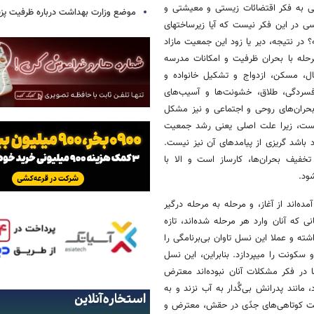
سی به فکر اقتضائات زیستی و معیشتی و
موضع وزارت بهداشت درباره ظرفیت پزشکی
ی در این فکر نیست که آیا زیرساختهای
در نتیجه، دیر یا زود این جمعیت مازاد
رحله با بحران ظرفیت و امکانات مدرسه
غال، مسکن، ازدواج و تشکیل خانواده و
افسردگی، طلاق، خشونت‌ها و آسیب‌های
 بحران‌های روحی و اجتماعی و نیز مشکل
 نیست، زیرا علت اصلی یعنی رشد جمعیت
 باشد گریزی از پیامدهای آن نیز نیست.
تخفیف بحران‌ها، کارساز است و الا با
ود.
ده‌اند از آغاز، و مرحله به مرحله درگیر
که آنان وارد هر مرحله شده‌اند، تازه
اشته و عملا این نسل تاوان بی‌برنامگی را
سکونت را میپردازد. بنابراین، این نسل
ا در فکر مشکلات آنان نبوده‌اند معترض
مانند پدرانش بی‌گٌدار به آب نزند و به
ابت کوتاهی‌های جدًی در حقش، معترض و