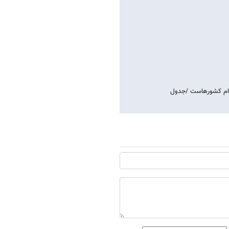
کدام کشورهاست /جدول