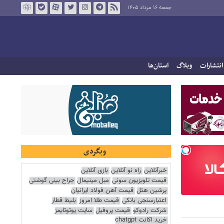
جمعه ۱۶ مرداد ۱۴۰۵
انتشارات
وبلاگ
استان‌ها
وبگردی
خبرآنلاین
راه نو آنلاین
بازی آنلاین
قیمت تلویزیون سونی
مبل مینیمال
جراح بینی گوشتی
پرشین هتل
قیمت آهن فولاد ایرانیان
اعتبارسنجی بانکی
قیمت طلا امروز
بلیط قطار
شرکت رادوکو
قیمت پروفیل
سایت یوتوتایمز
خرید اکانت chatgpt