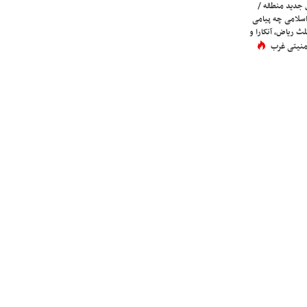
 جدید منطقه /
اسلامی چه پیامی
لث ریاض، آنکارا و
 امنیتی غرب