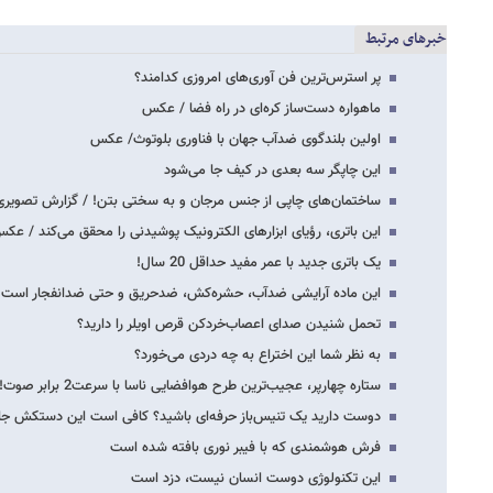
خبرهای مرتبط
پر استر‌س‌ترین فن آوری‌های امروزی کدامند؟
ماهواره دست‌ساز کره‌ای در راه فضا / عکس
اولین بلندگوی ضدآب جهان با فناوری بلوتوث/ عکس
این چاپگر سه بعدی در کیف جا می‌شود
ساختمان‌های چاپی از جنس مرجان و به سختی بتن! / گزارش تصویری
این باتری‌، رؤیای ابزارهای الکترونیک پوشیدنی را محقق می‌کند / عک
یک باتری جدید با عمر مفید حداقل 20 سال!
این ماده آرایشی ضدآب، حشره‌کش، ضدحریق و حتی ضدانفجار است!
تحمل شنیدن صدای اعصاب‌خردکن قرص اویلر را دارید؟
به نظر شما این اختراع به چه دردی می‌خورد؟
ستاره چهارپر، عجیب‌ترین طرح هوافضایی ناسا با سرعت2 برابر صوت!
دوست دارید یک تنیس‌باز حرفه‌ای باشید؟ کافی است این دستکش جاد
فرش هوشمندی که با فیبر نوری بافته شده است
این تکنولوژی دوست انسان نیست، دزد است