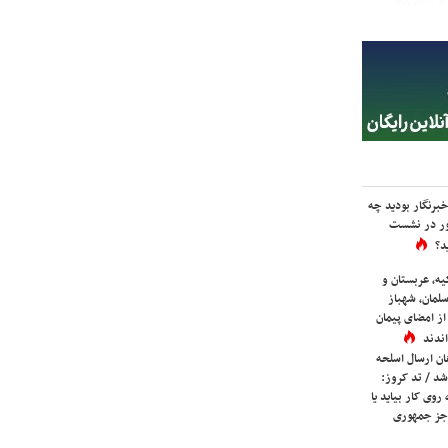
برنگار بودید چه
ور در نشست
د؟
یه، عربستان و
لمان، شهباز
ز امضای پیمان
ندند
ان ارسال اسلحه
شد / تد کروز:
روی کار بیاید یا
جز جمهوری