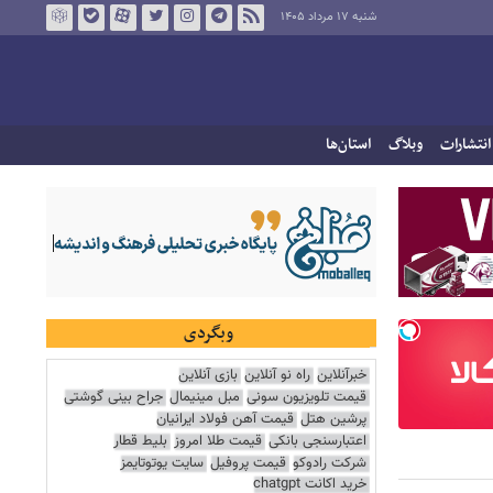
شنبه ۱۷ مرداد ۱۴۰۵
انتشارات
وبلاگ
استان‌ها
وبگردی
خبرآنلاین
راه نو آنلاین
بازی آنلاین
قیمت تلویزیون سونی
مبل مینیمال
جراح بینی گوشتی
پرشین هتل
قیمت آهن فولاد ایرانیان
اعتبارسنجی بانکی
قیمت طلا امروز
بلیط قطار
شرکت رادوکو
قیمت پروفیل
سایت یوتوتایمز
خرید اکانت chatgpt