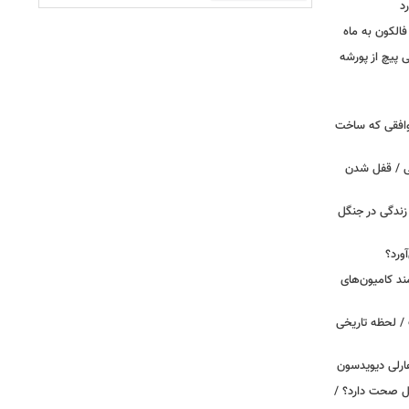
د
الکون به ماه
 وقتی پیچ از پورشه
توافقی که ساخت
ی / قفل شدن
ندگی در جنگل
ورد؟
ند کامیون‌های
/ لحظه تاریخی
ارلی دیویدسون
بین‌الملل صحت دارد؟ /