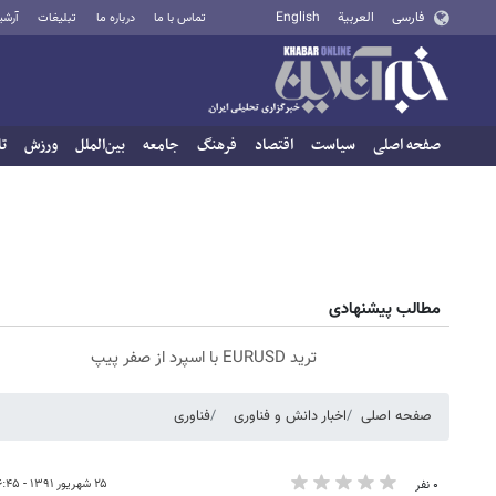
فارسی
العربية
English
تماس با ما
درباره ما
تبلیغات
آرشی
صفحه اصلی
سیاست
اقتصاد
فرهنگ
جامعه
بین‌الملل
ورزش
تا
مطالب پیشنهادی
ترید EURUSD با اسپرد از صفر پیپ
صفحه اصلی
اخبار دانش و فناوری
فناوری
۲۵ شهریور ۱۳۹۱ - ۰۶:۴۵
۰ نفر