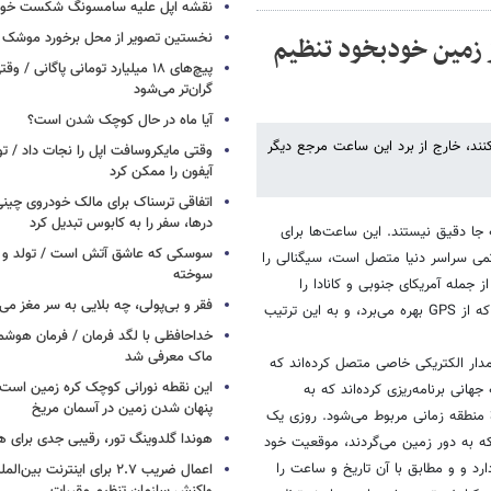
نقشه اپل علیه سامسونگ شکست خور
نخستین تصویر از محل برخورد موشک ف
هر جایی از زمین خودبخود تنظیم
پیچ‌های ۱۸ میلیارد تومانی پاگانی /
گران‌تر می‌شود
آیا ماه در حال کوچک شدن است؟
نند، خارج از برد این ساعت مرجع دیگر
وقتی مایکروسافت اپل را نجات داد / 
آیفون را ممکن کرد
اتفاقی ترسناک برای مالک خودروی چین
درها، سفر را به کابوس تبدیل کرد
ا دقیق نیستند. این ساعت‌ها برای
سوسکی که عاشق آتش است / تولد و ز
تمی سراسر دنیا متصل است، سیگنالی را
سوخته
و نواحی گسترده‌ای از جمله آمریکای جنوبی و کانادا را
فقر و بی‌پولی، چه بلایی به سر مغز می‌آ
پوشش نمی‌دهند. مدل آسترون (Astron) شرکت سیکو نخستین ساعتی است که از GPS بهره می‌برد، و به این ترتیب
خداحافظی با لگد فرمان / فرمان هوشم
ماک معرفی شد
ار الکتریکی خاصی متصل کرده‌اند که
این نقطه نورانی کوچک کره زمین است 
انی برنامه‌ریزی کرده‌اند که به
پنهان شدن زمین در آسمان مریخ
قطاع‌های یک میلیون متر مربعی تقسیم شده است، که هر کدام به یکی از 39 منطقه زمانی مربوط می‌‌شود. روزی یک
هوندا گلدوینگ تور، رقیبی جدی برای ه
که به دور زمین می‌گردند، موقعیت خود
رد و و مطابق با آن تاریخ و ساعت را
اعمال ضریب ۲.۷ برای اینترنت 