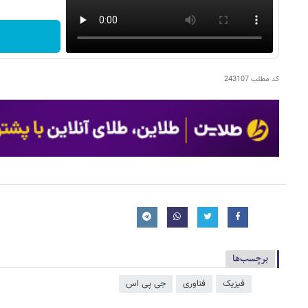
کد مطلب
243107
برچسب‌ها
فیزیک
فناوری
جی پی اس