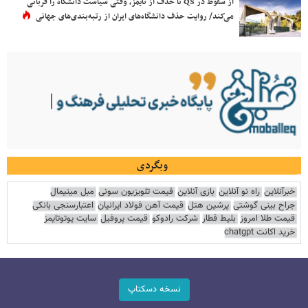
از سقوط در QS تا حذف از تایمز، وقتی سیاست دانشگاه را قربانی
می‌کند/ روایت حذف دانشگاه‌های ایران از رتبه‌بندی‌های جهانی
وبگردی
خبرآنلاین
راه نو آنلاین
بازی آنلاین
قیمت تلویزیون سونی
مبل مینیمال
جراح بینی گوشتی
پرشین هتل
قیمت آهن فولاد ایرانیان
اعتبارسنجی بانکی
قیمت طلا امروز
بلیط قطار
شرکت رادوکو
قیمت پروفیل
سایت یوتوتایمز
خرید اکانت chatgpt
نسخه دسکتاپ