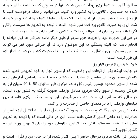
مطابق قانون به شما ارزی پرداخت نمی شود، تنها در صورتی که بخواهید با ارز حواله
شده به حسابتان ، کالایی را به کشور وارد کنید، می توانید از بانک درخواست کنید تا
از محل حساب شما میزان ارز لازم را به بانک طرف معامله شما حواله کند و باز هم به
شما ارزی به صورت نقدی پرداخت نمی شود، البته با توجه به تحریم ها سیستم بانکی
اگر بتواند مسیری برای این حواله پیدا کند، شانس با تاجر دارای حساب بوده است.
در غیر این صورت باید با هزینه های سربار از طرق دیگر مانند صرافی ها این مبادله را
انجام دهد، که البته بستگی به این موضوع دارد که آیا صرافی مورد نظر می تواند
مسیری مطمئن برای انتقال پول پیدا کند یا خیر. لذا صادرات کشور در دست انداز تازه
ای قرار گرفته است.
خود تحریمی از ترس فرار ارز
در نهایت اینکه یکی از تبعات این وضعیت که از سوی تجار به خود تحریمی تعبیر شده
کاهش حجم ورود ارز حاصل از صادرات به کشور بوده است، براساس آمارهای ارایه
شده از سوی محمود بهمنی رئیس کل بانک مرکزی طی سالهای 85 تا 91 میزان ارز به
فروش رسیده از سوی بانک مرکزی معادل واردات صورت گرفته به کشور بوده است،
در حالی که منطقی آن است که حجم فروش ارز توسط بانک مرکزی فاصله بین
نیازهای واردات را با درامدهای حاصل از صادرات را پر کند.
به نوعی می توان گفت وضعیت به وجود آمده تمایل تجار را به انتقال ارز حاصل از
صادرات را به داخل کشور کاهش داده است، این در حالی است که با توجه به تحریم
های ایجاد شده سیستم بانکی باید تمامی ابزارهای خود را برای تسهیل ورود ارز به
کشور تجهیز کند.
رئیس کل بانک مرکزی در حال حاضر از پس انداز شدن ارز در خانه مردم نگران است و