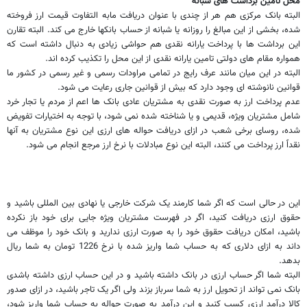
محل تامین برداشت های شبانه
البته بانک مرکزی هم هر از چندی با عنوان دریافت مابه التفاوت قیمت ارز فروخته
شده، بخشی از این مبالغ را روزانه یا شبانه از حساب بانکها خارج می کند. البته تقارن
این برداشت ها با پرداخت یارانه نقدی هم حواشی زیادی به دنبال داشته است که
همواره مقام های دولتی تامین یارانه نقدی از این محل را تکذیب کرده اند.
البته در این میان مانند عرف رایج در تمامی مراودات رسمی و غیر رسمی در کشور ما
قوانین نانوشته ای وجود دارد که بیش از قوانین جاری رعایت می شود.
عدم پرداخت ارز به صورت نقدی به مشتریان عادی بانک ها اعم از مردم یا تجار خرد
شامل مشتریان ویژه، قدیمی و یا شناخته شده نمی شود، با توجه به اختیارات تفویض
شده، روسای برخی شعب در ازای دریافت حواله های ارزی این نوع مشتریان به آنها
نقداً ارز پرداخت می کنند، البته این نوع مبادلات با نرخ ارز مرجع انجام می شود.
این در حالی است که اگر شما کارمند یک شرکت خارجی یا نهادی بین المللی باشید و
حقوق ارزی دریافت کنید، اگر در فهرست مشتریان ویژه جایی برای خود باز نکرده
باشید، امکان دریافت حقوق خود را به صورت ارزی ندارید و بانک خود را موظف می
داند به ازای دلاری که به حساب شما واریز شده با نرخ 1226 تومان به شما ریال
بدهد.
البته شما اگر حساب ارزی در بانک داشته باشید و در این حساب ارزی داشته باشدی
بانک نمی تواند از تحویل ارز به شما سرباز بزند ولی اگر یک تاجر باشید، در ازای صدور
کالا درآمد ارزی کسب کنید و این درآمد به صورت حواله به حساب شما واریز شود،