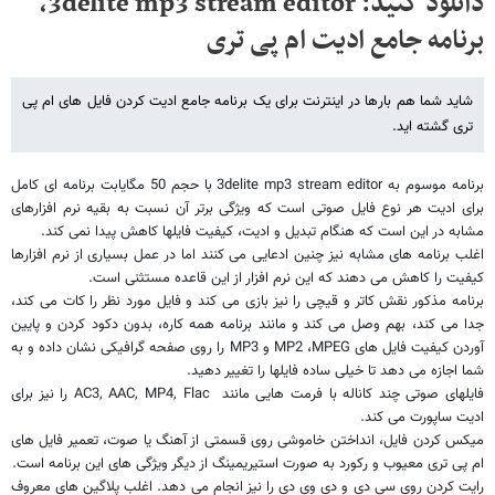
دانلود کنید: 3delite mp3 stream editor،
برنامه جامع ادیت ام پی تری
شاید شما هم بارها در اینترنت برای یک برنامه جامع ادیت کردن فایل های ام پی
تری گشته اید.
برنامه موسوم به
3delite mp3 stream editor
با حجم 50 مگایابت برنامه ای کامل
برای ادیت هر نوع فایل صوتی است که ویژگی برتر آن نسبت به بقیه نرم افزارهای
مشابه در این است که هنگام تبدیل و ادیت، کیفیت فایلها کاهش پیدا نمی کند.
اغلب برنامه های مشابه نیز چنین ادعایی می کنند اما در عمل بسیاری از نرم افزارها
کیفیت را کاهش می دهند که این نرم افزار از این قاعده مستثنی است.
برنامه مذکور نقش کاتر و قیچی را نیز بازی می کند و فایل مورد نظر را کات می کند،
جدا می کند، بهم وصل می کند و مانند برنامه همه کاره، بدون دکود کردن و پایین
آوردن کیفیت فایل های
MPEG
،
MP2
و
MP3
را روی صفحه گرافیکی نشان داده و به
شما اجازه می دهد تا خیلی ساده فایلها را تغییر دهید.
فایلهای صوتی چند کاناله با فرمت هایی مانند
AC3, AAC, MP4, Flac
را نیز برای
ادیت ساپورت می کند.
میکس کردن فایل، انداختن خاموشی روی قسمتی از آهنگ یا صوت، تعمیر فایل های
ام پی تری معیوب و رکورد به صورت استیریمینگ از دیگر ویژگی های این برنامه است.
رایت کردن روی سی دی و دی وی دی را نیز انجام می دهد. اغلب پلاگین های معروف