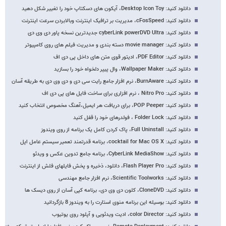
دانلود کنید: Desktop Icon Toy، آیکون های دسکتاپ خود را تغییر شکل دهید
دانلود کنید: cFosSpeed، مدیریت بر ترافیک اینترنت وبالابردن سرعت اینترنت
دانلود کنید: cyberLink powerDVD Ultra جدیدترین نسخه پاور دی وی دی
دانلود کنید: movie manager دسته بندی و مدیریت فیلم های روی کامپیوتر
دانلود کنید: PDF Editor، ادیتور قوی متن های داخل پی دی اف
دانلود کنید: Wallpaper Maker، وال پیپر دلخواه خود را بسازید
دانلود کنید: BurnAware، نرم افزار جامع رایت سی دی و دی وی دی به طریقه آسان
دانلود کنید: Nitro Pro ، نرم افزاری برای ساخت فایل های پی دی اف
دانلود کنید: POP Peeper، برای دریافت هر ایمیل،آهنگ مخصوص انتخاب کنید
دانلود کنید: Folder Lock ، فولدرهای خود را قفل کنید
دانلود کنید: Full Uninstall، پاک کردن کامل یک برنامه از روی ویندوز
دانلود کنید: cocktail for Mac OS X، برنامه قدرتمند تعمیر سیستم عامل اپل
دانلود کنید: CyberLink MediaShow، برنامه جامع تدوین عکس و ویدئو
دانلود کنید: Flash Player Pro، دانلود، ذخیره و پخش فایلهای فلش از اینترنت
دانلود کنید: Scientific Toolworks، نرم افزار جامع مهندسی
دانلود کنید: CloneDVD، کلون دی وی دی، برنامه کپی آسان از روی دیسک ها
دانلود کنید: بوسیله این برنامه منوی استارت را به ویندوز 8 بازگردانید
دانلود کنید: color Director، ادیت ویدئویی و آپلود روی یوتیوب