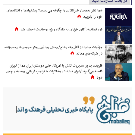
در بحث مشارکت کنید
شما نظر بدهید/ خبرآنلاین را چگونه می‌بینید؟ پیشنهادها و انتقادهای
خود را بگویید
قوه قضائیه: آقای خرازی به دادگاه ویژه روحانیت احضار شد
جزئیات جدید از قتل یک مداح/ پخش ویدئوی پیکر حمیدرضا رجب‌زاده
در شبکه‌های معاند
ظریف: بدون مدیریت تنش با آمریکا، حتی دوستان ایران هم از تهران
فاصله می‌گیرند/ایران نباید در مذاکرات با ترامپ قربانی روسیه و چین
شود