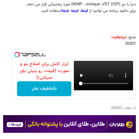
دنیا را نیز (
VST DSP
،
sonique
،
WMP
) مورد پشتیبانی قرار می دهد.
برای دانلود برنامه می توانید از
اینجا
،
اینجا
،
اینجا
استفاده کنید.
منبع:
تریدیلایت
56501
ابزار کامل برای اصلاح مو و
صورت (قیمت رو ببینی باور
نمیکنی!)
باتخفیف بخر
کد مطلب
245552