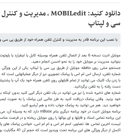
دانلود کنید: MOBILedit ، مدیر
سی و لپتاپ
با نصب این برنامه قادر به مدیریت و کنترل تلفن همراه خود از طریق پی سی 
موبایل ادیت نسخه 6 بعد از اتصال تلفن همراه بوسیله کابل یا اینفرارد یا 
بتوانید مدیریت بر موبایل خود را به نحو احسن انجام دهید.
جستجو متنی روی حافظه موبایل از طریق پی سی یا لپتاپ یکی از این ویژگی ها
شماره تلفن، ارسال اس ام اس یا پیامک تصویری نیز از دیگر عملیاتهایی است که با
با زدن یک کلیک می توانید از تمام فایلهای روی تلفن همراه خود بک آپ یا پشتیبان 
دست رفته را به تلفن برگردانید.
شماره های ذخیره شده را نیز می توانید در یک تلفن دیگر کپی کنید بدون اینکه
خود بزنید. وقتی پیامک دریافت کنید به طرز جالبی این پیامک را به صورت ایمی
خواهید دید. هم می توانید به پیامک جواب داده و هم آرشیو کنید.
برنامه موبایل ادیت در خود برنامه دیگری بنام
mBoox
دارد که به وسیله آن، می تو
این برنامه تمامی اسناد و فایلها و ای.بوکها را روی موبایل ریخته و در فرصت مناس
لیست اخرین تماس ها، تصاویر، اسم ام اس و ام ام اس، خواندن پیامک های پا
اکسل از دیگر ویژگی های این برنامه تحت ویندوز است که حجم آن 41 مگابایت بوده و می توانید از