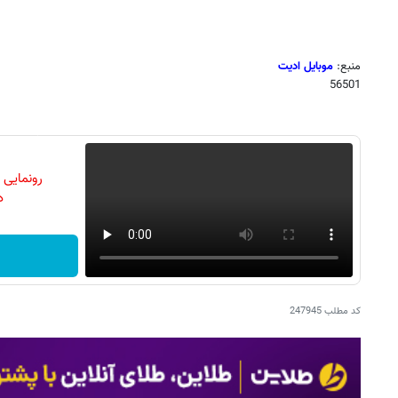
منبع:
موبایل ادیت
56501
رونمایی
دن
کد مطلب
247945