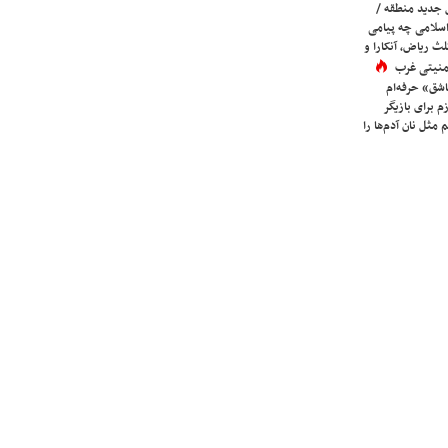
 جدید منطقه /
اسلامی چه پیامی
لث ریاض، آنکارا و
 امنیتی غرب
شق» حرفه‌ام
م برای بازیگر
 مثل نان آدم‌ها را