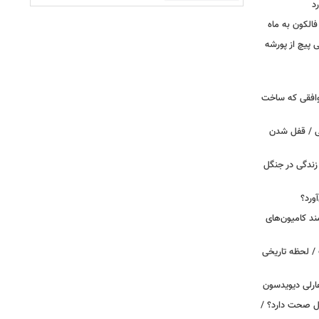
د
الکون به ماه
 وقتی پیچ از پورشه
توافقی که ساخت
ی / قفل شدن
ندگی در جنگل
ورد؟
ند کامیون‌های
/ لحظه تاریخی
ارلی دیویدسون
بین‌الملل صحت دارد؟ /