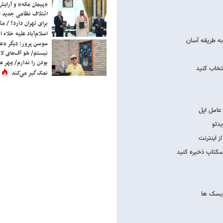
«پیمان مکه» و آرایش
ائتلاف نظامی جدید 
برای تهران دارد؟ / مث
اسلام‌آباد علیه خلاء
سوسن پرور: دیگر «عا
نیستم/ شو آف‌های لاز
بودن را ندارم/ مِهر هم
نمک‌گیر می‌کند