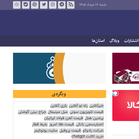
شنبه ۱۷ مرداد ۱۴۰۵
انتشارات
وبلاگ
استان‌ها
وبگردی
خبرآنلاین
راه نو آنلاین
بازی آنلاین
قیمت تلویزیون سونی
مبل مینیمال
جراح بینی گوشتی
پرشین هتل
قیمت آهن فولاد ایرانیان
اعتبارسنجی بانکی
قیمت طلا امروز
بلیط قطار
شرکت رادوکو
قیمت پروفیل
سایت یوتوتایمز
خرید اکانت chatgpt