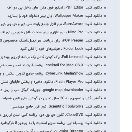
دانلود کنید: PDF Editor، ادیتور قوی متن های داخل پی دی اف
دانلود کنید: Wallpaper Maker، وال پیپر دلخواه خود را بسازید
دانلود کنید: BurnAware، نرم افزار جامع رایت سی دی و دی وی دی به طریقه آسان
دانلود کنید: Nitro Pro ، نرم افزاری برای ساخت فایل های پی دی اف
دانلود کنید: POP Peeper، برای دریافت هر ایمیل،آهنگ مخصوص انتخاب کنید
دانلود کنید: Folder Lock ، فولدرهای خود را قفل کنید
دانلود کنید: Full Uninstall، پاک کردن کامل یک برنامه از روی ویندوز
دانلود کنید: cocktail for Mac OS X، برنامه قدرتمند تعمیر سیستم عامل اپل
دانلود کنید: CyberLink MediaShow، برنامه جامع تدوین عکس و ویدئو
دانلود کنید: Flash Player Pro، دانلود، ذخیره و پخش فایلهای فلش از اینترنت
دانلود کنید: google map downloader، جزییات گوگل مپ را روی دسکتاپ ذخیره کنید
نگاهی گذرا و تصویری به 20 سال تحول در گوشی های تلفن همراه
دانلود کنید: Scientific Toolworks، نرم افزار جامع مهندسی
دانلود کنید: CloneDVD، کلون دی وی دی، برنامه کپی آسان از روی دیسک ها
دانلود کنید: بوسیله این برنامه منوی استارت را به ویندوز 8 بازگردانید
دانلود کنید: color Director، ادیت ویدئویی و آپلود روی یوتیوب