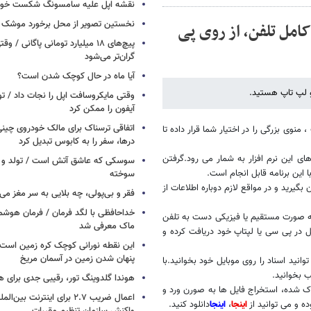
نقشه اپل علیه سامسونگ شکست خور
نخستین تصویر از محل برخورد موشک ف
یت و کنترل کامل تلفن، از روی پی
پیچ‌های ۱۸ میلیارد تومانی پاگانی /
گران‌تر می‌شود
آیا ماه در حال کوچک شدن است؟
و لپ تاپ هستید.
وقتی مایکروسافت اپل را نجات داد / 
آیفون را ممکن کرد
اتفاقی ترسناک برای مالک خودروی چین
بلوتوث ، منوی بزرگی را در اختیار شما قرار داده تا
درها، سفر را به کابوس تبدیل کرد
ی این نرم افزار به شمار می رود.گرفتن
سوسکی که عاشق آتش است / تولد و ز
 این برنامه قابل انجام است.
سوخته
بگیرید و در مواقع لازم دوباره اطلاعات از
فقر و بی‌پولی، چه بلایی به سر مغز می‌آ
خداحافظی با لگد فرمان / فرمان هوشم
 به صورت مستقیم یا فیزیکی دست به تلفن
ماک معرفی شد
ل در پی سی یا لپتاپ خود دریافت کرده و
این نقطه نورانی کوچک کره زمین است 
پنهان شدن زمین در آسمان مریخ
انید اسناد را روی موبایل خود بخوانید.با
ب بخوانید.
هوندا گلدوینگ تور، رقیبی جدی برای ه
ک شده، استخراج فایل ها به صورن ورد و
اعمال ضریب ۲.۷ برای اینترنت 
اینجا
،
اینجا
دانلود کنید.