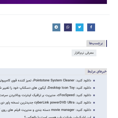
برچسب‌ها
معرفی نرم‌افزار
خبرهای مرتبط
دانلود کنید: Pointstone System Cleaner، تمیز کننده قوی کامپیوتر
دانلود کنید: Desktop Icon Toy، آیکون های دسکتاپ خود را تغییر شکل دهید
دانلود کنید: cFosSpeed، مدیریت بر ترافیک اینترنت وبالابردن سرعت اینترنت
دانلود کنید: cyberLink powerDVD Ultra جدیدترین نسخه پاور دی وی دی
دانلود کنید: movie manager دسته بندی و مدیریت فیلم های روی کامپیوتر
این اپلیکیشن خیانت یاب همسر است یا بالعکس؟