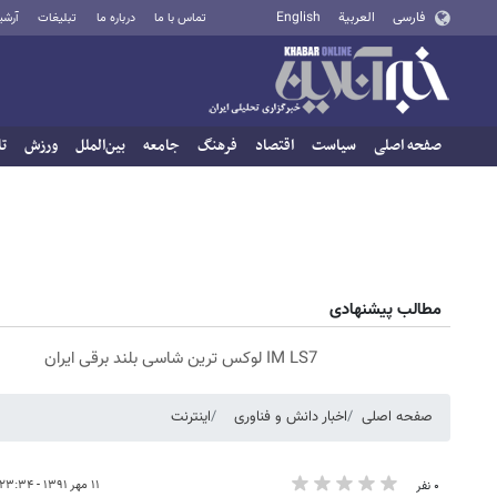
فارسی
العربية
English
تماس با ما
درباره ما
تبلیغات
آرشی
صفحه اصلی
سیاست
اقتصاد
فرهنگ
جامعه
بین‌الملل
ورزش
تا
مطالب پیشنهادی
IM LS7 لوکس ترین شاسی بلند برقی ایران
صفحه اصلی
اخبار دانش و فناوری
اینترنت
۱۱ مهر ۱۳۹۱ - ۲۳:۳۴
۰ نفر