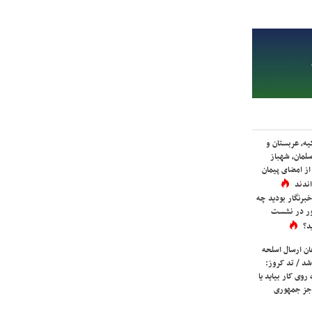
یه، عربستان و
لمان، شهباز
ز امضای پیمان
ندند
برنگار بودید چه
ور در نشست
د؟
ان ارسال اسلحه
شد / تد کروز:
روی کار بیاید یا
جز جمهوری