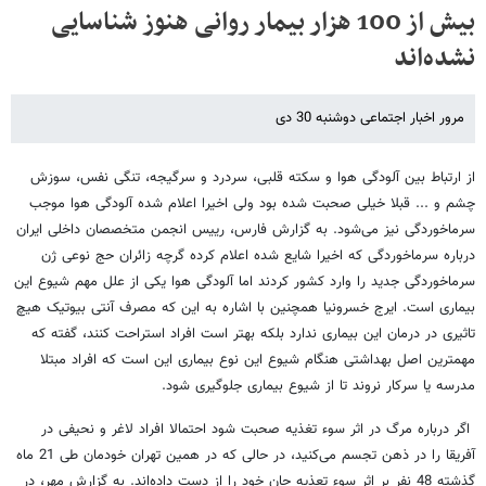
بیش از 100 هزار بیمار روانی هنوز شناسایی
نشده‌اند
مرور اخبار اجتماعی دوشنبه 30 دی
از ارتباط بین آلودگی هوا و سکته قلبی، سردرد و سرگیجه، تنگی نفس، سوزش
چشم و ... قبلا خیلی صحبت شده بود ولی اخیرا اعلام شده آلودگی هوا موجب
سرماخوردگی نیز می‌شود. به گزارش فارس، رییس انجمن متخصصان داخلی ایران
درباره سرماخوردگی که اخیرا شایع شده اعلام کرده گرچه زائران حج نوعی ژن
سرماخوردگی جدید را وارد کشور کردند اما آلودگی هوا یکی از علل مهم شیوع این
بیماری است. ایرج خسرونیا همچنین با اشاره به این که مصرف آنتی بیوتیک هیچ
تاثیری در درمان این بیماری ندارد بلکه بهتر است افراد استراحت کنند، گفته که
مهمترین اصل بهداشتی هنگام شیوع این نوع بیماری این است که افراد مبتلا
مدرسه یا سرکار نروند تا از شیوع بیماری جلوگیری شود.
اگر درباره مرگ در اثر سوء تغذیه صحبت شود احتمالا افراد لاغر و نحیفی در
آفریقا را در ذهن تجسم می‌کنید، در حالی که در همین تهران خودمان طی 21 ماه
گذشته 48 نفر بر اثر سوء تعذیه جان خود را از دست داده‌اند. به گزارش مهر، در