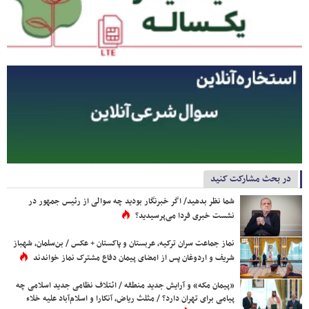
در بحث مشارکت کنید
شما نظر بدهید/ اگر خبرنگار بودید چه سوالی از رئیس جمهور در
نشست خبری فردا می‌پرسیدید؟
نماز جماعت سران ترکیه، عربستان و پاکستان + عکس / بن‌سلمان، شهباز
شریف و اردوغان پس از امضای پیمان دفاع مشترک نماز خواندند
«پیمان مکه» و آرایش جدید منطقه / ائتلاف نظامی جدید اسلامی چه
پیامی برای تهران دارد؟ / مثلث ریاض، آنکارا و اسلام‌آباد علیه خلاء