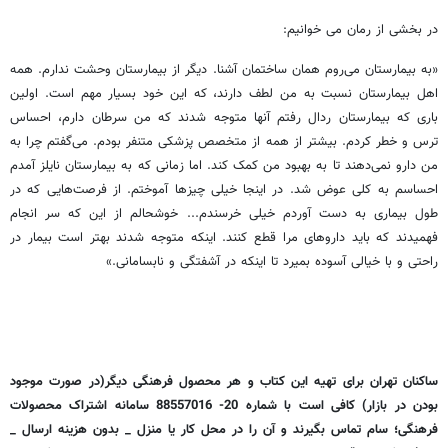
در بخشی از رمان می خوانیم:
«به بیمارستان می‌روم همان ساختمان آشنا. دیگر از بیمارستان وحشت ندارم. همه
اهل بیمارستان نسبت به من لطف دارند، که این خود بسیار مهم است. اولین
باری که بیمارستان ردال رفتم آنها متوجه شدند که من سرطان دارم، احساس
ترس و خطر کردم. بیشتر از همه از متخصص پزشکی متنفر بودم. می‌گفتم چرا به
من دارو نمی‌دهند تا به بهبود من کمک کند. اما زمانی که به بیمارستان نایلز آمدم
احساسم به کلی عوض شد. در اینجا خیلی چیزها آموختم. از فرصت‌هایی که در
طول بیماری به دست آوردم خیلی خرسندم... خوشحالم از این که سر انجام
فهمیدند که باید داروهای مرا قطع کنند. اینکه متوجه شدند بهتر است بیمار در
راحتی و با خیالی آسوده بمیرد تا اینکه در آشفتگی و نابسامانی.»
ساکنان تهران برای تهیه این کتاب و هر محصول فرهنگی دیگر(در صورت موجود
بودن در بازار) کافی است با شماره 20- 88557016 سامانه اشتراک محصولات
فرهنگی؛ سام تماس بگیرند و آن را در محل کار یا منزل _ بدون هزینه ارسال _