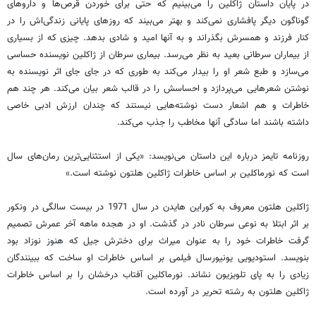
در پایان داستان ژاکلین را می‌بینیم که حتی برای خوردن قرص‌ها و داروهای
گوناگون دیگر پافشاری نمی‌کند و بهتر می‌بیند که روزهای پایانی زندگی‌اش را در
کنار فرزند و همسرش بگذراند و به آنها امید و شادی بدهد. چیزی که از بسیاری
از بیماران سرطانی بعید به نظر می‌رسد. بیماری سرطان از ژاکلین نویسنده حساسی
می‌سازد و طبع شعر او را بیدار می‌کند به طوری که در جای جای اثر نویسنده به
نوشتن شعرهایی می‌پردازد و احساسش را در قالب شعر بیان می‌کند. هر چند هم
خاطرات و هم اشعار دست نوشته‌هایی نیستند که چندان ارزش ادبی خاصی
داشته باشند اما سادگی آنها مخاطب را جذب می‌کند.
روزنامه تایمز درباره این داستان می‌نویسد: «یکی از استثنایی‌ترین رمان‌های سال
است که نورماکلین بر اساس خاطرات ژاکلین هلتون نوشته است.»
ژاکلین هلتون معروف به کوراین هایدن در سال 1971 در بیست سالگی در ونکور
بر اثر ابتلا به نوعی سرطان نادر در گذشت. او در هجده ماهه آخر عمرش تصمیم
گرفت خاطرات خود را به عنوان میراث برای دخترش جیل که هنوز نوزاد بود
بنویسد. استودیویی یونیورسال فیلمی بر اساس خاطرات او ساخت که ببینندگان
زیادی را به پای تلویزیون نشاند. نورماکلین آفتاب درخشان را بر اساس خاطرات
ژاکلین هلتون به رشته تحریر در آورده است.