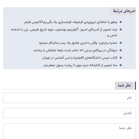
خبرهای مرتبط
چطور با تماشای دی‌وی‌دی فیلم‌ها، فیلمسازی یاد بگیریم+آناتومی فیلم
چند تصویر از آمریکای امروز: آکواریوم بوستون، موزه تاریخ طبیعی، زنی با اسلحه
خاص و...
صخره برایتون: وقتی دختری عاشق یک پسر جنایت​کار می​شود
دیوانگی در بروکلین و زنی که حاضر است بارها عشقش را ببخشد
کتاب درسی دانشگاه‌های کالیفرنیا و لس آنجلس در تهران
سه تصویر از کتابخانه حرم نبوی + روایت رسول جعفریان
نظر شما