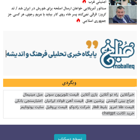
امنیتی غرب
سناتور آمریکایی خواهان ارسال اسلحه برای شورش در ایران شد / تد
کروز: فرقی نمی‌کند پسر شاه روی کار بیاید یا مریم رجوی، هر کسی جز
جمهوری اسلامی
وبگردی
خبرآنلاین
راه نو آنلاین
بازی آنلاین
قیمت تلویزیون سونی
مبل مینیمال
جراح بینی گوشتی
پرشین هتل
قیمت آهن فولاد ایرانیان
اعتبارسنجی بانکی
قیمت طلا امروز
بلیط قطار
شرکت رادوکو
قیمت پروفیل
سایت یوتوتایمز
خرید اکانت chatgpt
نسخه دسکتاپ