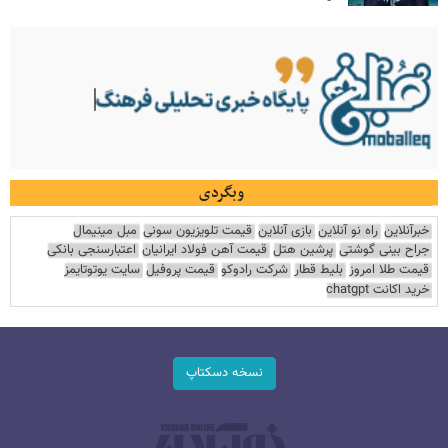
وبگردی
خبرآنلاین
راه نو آنلاین
بازی آنلاین
قیمت تلویزیون سونی
مبل مینیمال
جراح بینی گوشتی
پرشین هتل
قیمت آهن فولاد ایرانیان
اعتبارسنجی بانکی
قیمت طلا امروز
بلیط قطار
شرکت رادوکو
قیمت پروفیل
سایت یوتوتایمز
خرید اکانت chatgpt
نسخه دسکتاپ