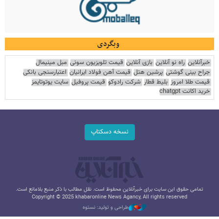
وبگردی
خبرآنلاین
راه نو آنلاین
بازی آنلاین
قیمت تلویزیون سونی
مبل مینیمال
جراح بینی گوشتی
پرشین هتل
قیمت آهن فولاد ایرانیان
اعتبارسنجی بانکی
قیمت طلا امروز
بلیط قطار
شرکت رادوکو
قیمت پروفیل
سایت یوتوتایمز
خرید اکانت chatgpt
نسخه دسکتاپ
تمامی حقوق این سایت برای خبرآنلاین محفوظ است. نقل مطالب با ذکر منبع بلامانع است.
Copyright © 2025 khabaronline News Agancy, All rights reserved
طراحی و تولید: نستوه