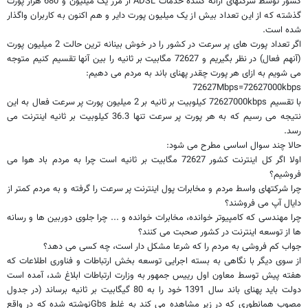
کشور توسط شرکتهای ارائه کننده خدمات
ADSL
از مرز یک میلیون و 680 هزار پورت
گذشته که از این تعداد بیش از یک میلیون پورت دایر و هم اکنون به کاربران واگذار
شده است
.
اگر تعداد پورت های پر سرعت در کشور را در خوش بینانه ترین حالت 2 میلیون پورت
(آنهم فعال) در نظر بگیریم و 72627 مگابیت بر ثانیه را بین آنها تقسیم کنیم متوجه
می شویم به ازای هر پورت چقدر پهنای باند به مردم می دهیم:
72627Mbps=72627000kbps
با تقسیم
72627000kbps
کیلوبیت بر ثانیه بر 2 میلیون پورت پر سرعت فعال به این
نتیجه می رسیم که به هر پورت پر سرعت تنها 36.3 کیلوبیت بر ثانیه اینترنت می
رسد.
حالا چند سوال اساسی مطرح می شود:
اولا اگر کل اینترنت کشور 72627 مگابیت بر ثانیه است چرا به مردم باد هوا می
فروشیم؟
چرا شرکتهای واسط مردم و مخابرات پول اینترنت پر سرعت را گرفته و به مردم کمتر از
دایال آپ می فروشند؟
چرا مهندسی که کامپیوتر خوانده، مخابرات خوانده و ... چرا جلوی دوربین ها و رسانه
ها از توسعه اینترنت در کشور صحبت می کنند؟
جواب کم فروشی به مردم را که شرعا مشکل دار است، چه کسی می دهد؟
از سوی دیگر با نگاهی به بسته اجرایی توسعه بخش ارتباطات و فناوری اطلاعات که
هفته پیش توسط معاون اول رییس جمهور به وزارت ارتباطات ابلاغ شد، آمده است
دولت باید پهنای باند سال 1391 خود را به 80 گیگابیت بر ثانیه برساند (در جدول
مصوب همانطوری که در زیر مشاهده می کند به غلط
Gbs
‌نوشته شده که در واقع