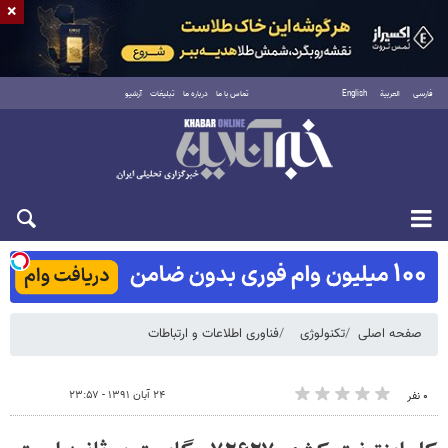
×
فارسی
العربية
English
تماس با ما
درباره ما
تبلیغات
آرشیو
شنبه ۱۷ مرداد ۱۴۰۵
صفحه اصلی
تکنولوژی
فناوری اطلاعات و ارتباطات
۲۴ آبان ۱۳۹۱ - ۲۳:۵۷
۰ نفر