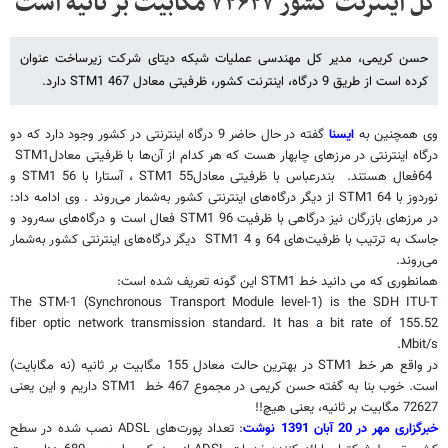
کل اینترنت کشور ۷۲۶۲۷ مگابیت بر ثانیه است
حسن کریمی، مدیر کل مهندسی عملیات شبکه دیتای شرکت زیرساخت عنوان
کرده است از طریق 9 درگاه، اینترنت کشور، ظرفیتی معادل 467 STM1 دارد.
وی همچنین به
ایسنا
گفته در حال حاضر 9 درگاه اینترنتی در کشور وجود دارد که دو
درگاه اینترنتی در مرزهای چابهار هست که هر کدام از آن‌ها با ظرفیتی معادل
STM1
64
فعال هستند. بندر‌عباس با ظرفیتی معادل
STM1 55
، آستارا با
STM1 56
و
نوردوز با
STM1 64
از دیگر درگاه‌های اینترنتی کشور به‌شمار می‌روند
.
وی ادامه داد:
در مرز‌های بازرگان نیز درگاهی با ظرفیت
STM1 96
فعال است و درگاه‌های سه‌رود و
جاسک به ترتیب با ظرفیت‌های 64 و
STM1 4
دیگر درگاه‌های اینترنتی کشور به‌شمار
می‌روند.
همانطوری که می دانید خط
STM1
‌ این گونه تعریف شده است:
The STM-1 (Synchronous Transport Module level-1) is the SDH ITU-T
fiber optic network transmission standard. It has a bit rate of 155.52
Mbit/s.
در واقع هر خط
STM1
‌ در بهترین حالت معادل 155 مگابیت بر ثانیه (نه مگابایت)
است. خوب بنا به گفته حسن کریمی در مجموع 467 خط
STM1
داریم و این یعنی
72627
مگابیت بر ثانیه، یعنی هیچ!!
خبرگزاری مهر در 20 آبان 1391 نوشت
: تعداد پورت‌های
ADSL
نصب شده در سطح