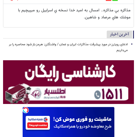
مذاكره بي مذاكره.. امسال به اميد خدا نسخه ي اسراييل رو ميپيچيم با
موشك هاي مرصاد و شاهين.
آخرین اخبار
ادعای رویترز در مورد پیشرفت مذاکرات ایران و عمان / واشنگتن: هرمز باز شود محاصره را بر
می‌داریم