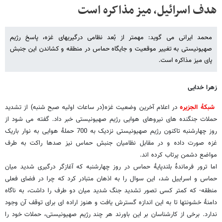
هدف اسرائیل، میز مذاکره است
محمد ایرانی می گوید: مهمتر از بُعد نظامی درگیریهای غزه، پاسخ رژیم
صهیونیستی به تغییر موقعیت و جایگاه حماس در منطقه و کشاندن این جنبش
پای میز مذاکره است.
زهرا خدایی
شبکۀ الجزیره
در اعلام آخرین وضعیت غزه(در ساعات اولیه صبح شنبه) از تشدید
حملات جنگنده های نیروهای هوایی رژیم صهیونیستی خبر داد. گفته می شود از
روز چهارشنبه تاکنون رژیم صهیونیستی نزدیک به 700 حملۀ هوایی به نوار باریک
غزه صورت داده و در مقابل نظامیان جنبش حماس نیز صدها راکت به طرف
مواضع دشمن پرتاب کرده اند.
اما ترور فرماندۀ بلندپایۀ حماس در روز چهارشنبه که آغازگر درگیری شدید میان
حماس و اسراییل شد، این سوال را به اذهان متبادر کرد که چرا در فضای فعلی
منطقه- که کمتر کسی تصور تشدید جنگ شدید میان دو طرف را داشت، به ناگاه
دامنۀ خشونتها تا به این اندازه گسترش یافت و هنوز اراده ای برای توقف آن وجود
ندارد. برخی از کارشناسان بر این باورند هر چند رژیم صهیونیستی، حملات خود را