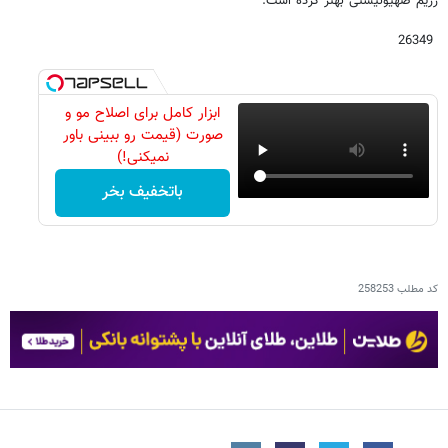
رژیم صهیونیستی بهتر کرده است.
26349
ابزار کامل برای اصلاح مو و
صورت (قیمت رو ببینی باور
نمیکنی!)
باتخفیف بخر
کد مطلب
258253