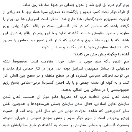
پیام گرم عازم تل آویو شد و تحول چندانی در جبهۀ مخالف روی نداد.
از طرف دیگر بحث کمپ دیدیو و بازگشت به صحرای سینا همۀ اینها تا حد زیادی از
اولویت مصریهای جدید(اخوانی ها) خارج شد. ممکن است اسراییلی ها این پیام را
گرفته باشند که حماسی که در کنار فلسطین است در واقع انگیزۀ زیادی برای
مبارزه و حضور مقاومتی همانند گذشته ندارد و با این پیام در واقع به دنبال این
باشند که با این حملۀ سریع و شدیدی که کمتر قابل تصور بود حماس را مجبور
کنند که ابعاد مقاومتی خود را کنار بگذارد و سیاسی شوند.
آینده را چگونه پیش بینی می کنید؟
هم اکنون برگه های خوبی در اختیار جریان مقاومت است؛ مخصوصاً اینکه
دولتهایی که پیشتر همپیمان اسراییل بوده اند، امروز در کنار حماس قرار دارند و
می توانند تحرکات سیاسی گسترده ای در سطح منطقه و در سطح بین الملل آغاز
کنند و به گونه ای دسته جمعی و با یک اجماع گستردۀ عربی-اسلامی پاسخ رژیم
صهیونیستی را در محافل بین المللی بدهند.
بحث فعال شدن اتحادیه عرب که مصریها عضو موثر آن هستند، فعال شدن
سازمان تعاون اسلامی، فعال شدن سازمان جنبش غیرمتعهدها و همچنین نقش
سایر کشورهایی که شاهد تحولات مهمی طی دو سال اخیر بوده اند، از اهمیت
زیادی برخوردار است.از سوی دیگر سهم و نقش مجمع عمومی و شورای امنیت،
وضعیت فلسطین و حماس مقاومتی را نسبت به گذشته در طرح مطالباتشان علیه