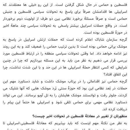
فلسطین و حماس در حال شکل گرفتن است. از این رو خیلی ها معتقدند که
اسراییلی ها اقدامشان صرفاً برای پاسخ به تحولات سیاسی فلسطین و جنبش
حماس است و صرفاً مسئلۀ برخورد نظامی بین دو طرف از اولویت دوم برخوردار
است. در واقع حملات اسراییل بیشتر پاسخی به تحولات سیاسی چند ماهۀ اخیر
در حوزۀ فلسطین بوده است.
گرچه سازمان شاباک اعلام کرده است که حملات ارتش اسراییل در پاسخ به
موشک پرانی حماس بوده است تا بدین ترتیب حماس را ضعیف کند و به این روند
نیز ادامه خواهد داد. اما وقتی تحولات سیاسی منطقه را در ارتباط فلسطین مورد
بررسی قرار می دهیم به نظر من باید به این مسئله بپردازیم که چرا در چنین
شرایطی که کسی انتظار حملۀ اسراییلی ها در این حد و با این شدت نداشت، چرا
این اتفاق افتاد؟
گرچه حماس نیز اقداماتی را در پرتاب موشک داشت و شاید دستاورد مهم این
حملات در بُعد نظامی این بود که حوزۀ سنتی بُرد موشک هایی که آنها شلیک می
کردند، جلوتر رفت و توانستند موشک هایشان را به تل آویو برسانند. این می تواند
دستاورد نظامی مهمی برای حماس تلقی شود و اسراییلی ها حتماً این پیام را
دریافت کرده اند.
منظورتان از تغییر در معادلۀ فلسطین در تحولات اخیر چیست؟
به نظر من نکتۀ مهم اینست که باید بپذیریم که معادلۀ فلسطینی-اسراییلی تا