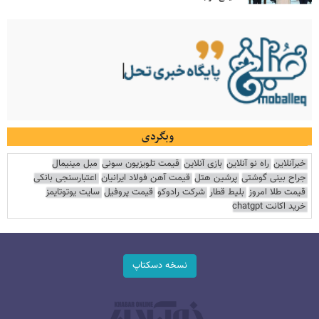
وبگردی
خبرآنلاین
راه نو آنلاین
بازی آنلاین
قیمت تلویزیون سونی
مبل مینیمال
جراح بینی گوشتی
پرشین هتل
قیمت آهن فولاد ایرانیان
اعتبارسنجی بانکی
قیمت طلا امروز
بلیط قطار
شرکت رادوکو
قیمت پروفیل
سایت یوتوتایمز
خرید اکانت chatgpt
نسخه دسکتاپ