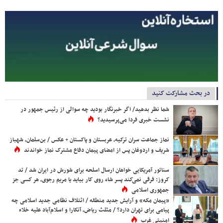
در بحث مشارکت کنید
شما نظر بدهید/ اگر خبرنگار بودید چه سوالی از رئیس جمهور در
نشست خبری فردا می‌پرسیدید؟
نماز جماعت سران ترکیه، عربستان و پاکستان + عکس / بن‌سلمان، شهباز
شریف و اردوغان پس از امضای پیمان دفاع مشترک نماز خواندند
سناتور آمریکایی خواهان ارسال اسلحه برای شورش در ایران شد / تد
کروز: فرقی نمی‌کند پسر شاه روی کار بیاید یا مریم رجوی، هر کسی جز
جمهوری اسلامی
«پیمان مکه» و آرایش جدید منطقه / ائتلاف نظامی جدید اسلامی چه
پیامی برای تهران دارد؟ / مثلث ریاض، آنکارا و اسلام‌آباد علیه خلاء
امنیتی غرب