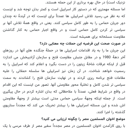
نزدیک است) در حال بهره برداری از این حمله هستند.
اما مسئله مهمتری که در دستور کار اسراییل است و کمتر بدان توجه شد و اینست
که به نظر می رسید تلاش اسراییلی ها عمدتاً برای اینست که در آیندۀ نه چندان
دور جریان حماس را به طور کامل سیاسی کنند. یعنی در واقع همۀ تلاش آنها بر
سیاسی تر کردن کامل حماس است و در واقع اجبار حماس به کنار گذاشتن
مقاومت مسلحانه برای همیشه است.
در صورت صحت این فرضیه این حملات چه معنایی دارد؟
این جریان ما را به یاد اقدامات اسراییلی ها در حملۀ جنگنده های آنها در روزهای
آخر دهۀ 1980 و در مقابل جنبش مقاومت فتح و سازمان آزادیبخش می اندازد؛
قبل از اینکه عرفات شاخۀ زیتون را در دست بگیرد و اعلام کند که اسراییل را به
رسمیت خواهد شناخت. در آن زمان نیز اسراییلی ها سلسله حملاتی را علیه
مقامات فتح برنامه ریزی کردند و در نهایت سازمان فتح را کشاندند به سمت
سیاسی تر شدن کامل و تخلیۀ محور مقاومتی آنها. تصور من اینست که این اقدام
در واقع در شرایط فعلی، عمدتاً با ملاحظاتی که بدان اشاره کردم در حال پیگیری
است. از جمله اینکه وجهۀ سیاسی حماس مدتی است بیشتر از وجهۀ مقاومتی
اش شده و این مسئله اسراییلی ها را بیشتر تحریک می کند که مجدداً سناریوی
گذشته را اجرا کنند.
موضع اخوان المسلمین مصر را چگونه ارزیابی می کنید؟
با روی کارآمدن اخوان المسلمین در مصر مجدداً سفیر مصر از طرف مرسی با یک