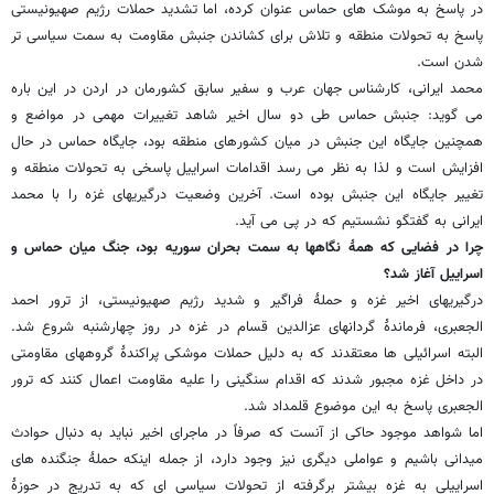
در پاسخ به موشک های حماس عنوان کرده، اما تشدید حملات رژیم صهیونیستی
پاسخ به تحولات منطقه و تلاش برای کشاندن جنبش مقاومت به سمت سیاسی تر
شدن است.
محمد ایرانی، کارشناس جهان عرب و سفیر سابق کشورمان در اردن در این باره
می گوید: جنبش حماس طی دو سال اخیر شاهد تغییرات مهمی در مواضع و
همچنین جایگاه این جنبش در میان کشورهای منطقه بود، جایگاه حماس در حال
افزایش است و لذا به نظر می رسد اقدامات اسراییل پاسخی به تحولات منطقه و
تغییر جایگاه این جنبش بوده است. آخرین وضعیت درگیریهای غزه را با محمد
ایرانی به گفتگو نشستیم که در پی می آید.
چرا در فضایی که همۀ نگاهها به سمت بحران سوریه بود، جنگ میان حماس و
اسراییل آغاز شد؟
درگیریهای اخیر غزه و حملۀ فراگیر و شدید رژیم صهیونیستی، از ترور احمد
الجعبری، فرماندۀ گردانهای عزالدین قسام در غزه در روز چهارشنبه شروع شد.
البته اسرائیلی ها معتقدند که به دلیل حملات موشکی پراکندۀ گروههای مقاومتی
در داخل غزه مجبور شدند که اقدام سنگینی را علیه مقاومت اعمال کنند که ترور
الجعبری پاسخ به این موضوع قلمداد شد.
اما شواهد موجود حاکی از آنست که صرفاً در ماجرای اخیر نباید به دنبال حوادث
میدانی باشیم و عواملی دیگری نیز وجود دارد، از جمله اینکه حملۀ جنگنده های
اسراییلی به غزه بیشتر برگرفته از تحولات سیاسی ای که به تدریج در حوزۀ