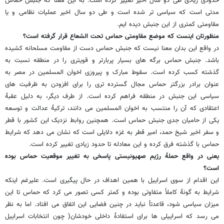
حدودی زیادی طی دو سال اخیر تغییر کرده است. به این معنا که جنبش حماس
مدتی است که سیاسی تر شده است و طی دو سال اخیر عملیات نظامی و یا
مقاومتی کمتری از این جنبش دیده ایم.
منظورتان اینست که موضع مقاومتی حماس تحت الشعاع قرار گرفته است؟
در واقع این بدان معنا نیست که جنبش حماس دست از مقاومت مسلحانه کشیده
باشد. جنبش حماس برگه های بسیار پربارتر و قویتری را در منطقه نسبت به
گذشته کسب کرده است. سقوط مبارک و پیروزی اخوان المسلمین در مصر به
عنوان برادر بزرگتر حماس مجال گسترده تری را برای افزودن به ظرفیت های
سیاسی این جنبش در منطقه فراهم کرده است. از طرف دیگر، به دلیل عقبۀ
اعتقادی که آن را منتسب به اخوان المسلمین می دانند، ترکیۀ عدالت و توسعه
یکی از حامیان جدی جنبش حماس است. همچنین روابط نزدیک این کشور با قطر
و سفر اخیر شیخ حمد، امیر قطر به غزه دلایلی است که نشان می دهد که شرایط
حماس با گذشته فرق کرده و این معادله تا حدود زیادی تغییر کرده است.
یعنی در واقع حملۀ رژیم صهیونیستی پاسخی به تغییر موقعیت حماس بوده
است؟
این اقدام از سوی اسراییل با همین اهداف در حال پیگیری است. علیرغم اینکه
شرایط به گونۀ کاملاً متفاوتی بوده و کمتر کسی تصور می کرد که حماس تا این
میزان سیاسی شود، قاعدتاً نباید در چنین فضایی این اتفاق می افتاد. اما به نظر
می رسد که اسراییلی ها برای استفادۀ داخلی خودشان( چون انتخابات اسراییل