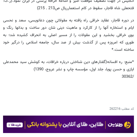
انگلیس در جهت تضعیف موفقت آمیز و اشاعه خرافه پرستی در ایران نمود.(ر.ک:
فتحعلی شاه قاجار، سقوط در کام استعمارریال ص213 ـ 215)
در دوره قاجار، عقاید خرافی راه یافته به مقولاتی چون دعانویسی، سعد و نحسی
ایام و استخاره آنها را از کارکرد و ماهیت دینی شان دور ساخت و بدانها رنگ و
بوی خرافی بخشید و این مقولات را از مسیر اصلی به انحراف کشیده شد؛ به
طوری که امروزه پس از گذشت بیش از صد سال، جامعه اسلامی را درگیر خود
ساخته است.*
*منبع: ره افسانه(گفتارهای دین شناختی درباره خرافات، به کوشش سید محمدعلی
ایازی و حسن پویا، جلد اول، مؤسسه چاپ و نشر عروج، 1390)
/30362
کد مطلب
262216