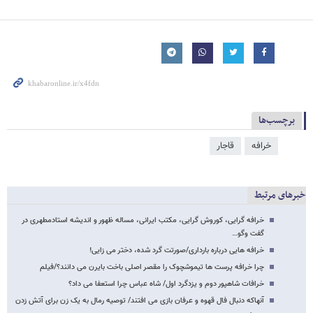
برچسب‌ها
خرافه
قاجار
خبرهای مرتبط
خرافه گرایی، کوروش گرایی، مکتب ایرانی، مساله ظهور و اندیشه استادمطهری در
گفت وگو…
خرافه هایی درباره بارداری/صورتت گرد شده، دختر می زایی!
چرا خرافه پرست ها تیموشچوک را مقصر اصلی باخت بایرن می دانند؟/فیلم
خرافات شاهپور دوم و یزدگرد اول/ شاه عباس چرا استعفا می داد؟
آنهاکه دنبال فال قهوه و عرفان بازی می افتند/ توصیه رمال به یک زن برای آتش زدن