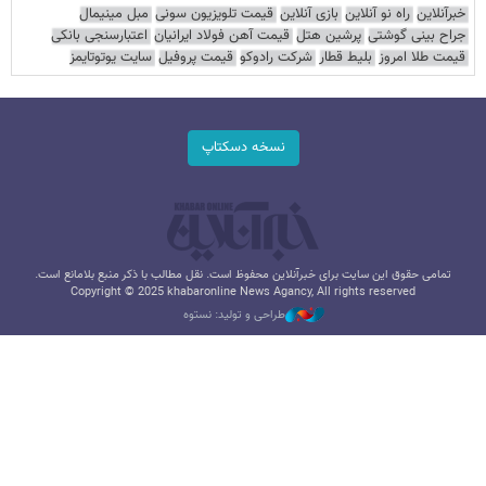
خبرآنلاین
راه نو آنلاین
بازی آنلاین
قیمت تلویزیون سونی
مبل مینیمال
جراح بینی گوشتی
پرشین هتل
قیمت آهن فولاد ایرانیان
اعتبارسنجی بانکی
قیمت طلا امروز
بلیط قطار
شرکت رادوکو
قیمت پروفیل
سایت یوتوتایمز
نسخه دسکتاپ
تمامی حقوق این سایت برای خبرآنلاین محفوظ است. نقل مطالب با ذکر منبع بلامانع است.
Copyright © 2025 khabaronline News Agancy, All rights reserved
طراحی و تولید: نستوه