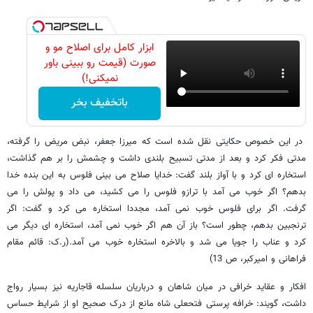
ابزار کامل برای اصلاح مو و
صورت (قیمت رو ببینی باور
نمیکنی!)
باتخفیف بخر
در این خصوص حکایتی نقل شده است که میرزا جعفر، نبض مریض را گرفته،
مدتی فکر کرد و بعد از مدتی تسبیح بلندی داشت و چشمش را بر هم گذاشت،
استخاره ای کرد و با آواز بلند گفت: خدایا صلاح می بینی فلوس به این بنده خدا
بدهم؟ اگر خوب می آمد با ترازو فلوس را می کشید، می داد و پولش را می
گرفت. اگر برای فلوس خوب نمی آمد، مجددا استخاره می کرد و گفت: اگر
ترنجبین بدهم، چطور است؟ باز آن هم اگر خوب نمی آمد، استخاره ای دیگر می
کرد و عناب را جویا می شد و بالاخره استخاره خوب می آمد.(ر.ک: قائم مقام
فراهانی و امیرکبر، ص 13)
افکار و عقاید خرافی در میان شاهان و درباریان سلسله قاجاریه نیز بسیار رواج
داشت، گویند: خرافه پرستی فتحعلی شاه مانع از درک صحیح او از شرایط حساس