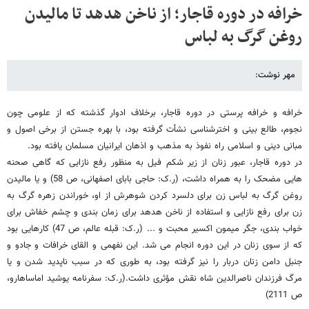
خرافه در دوره قاجار؛ از ناخن هدهد تا مالیدن
روغن گرگ به لباس
مهر نوشت:
خرافه و خرافه پرستی در دوره قاجار، برخلاف ادوار گذشته که از علومی چون
نجوم، طالع بینی و اخترشناسی نشأت گرفته بود، با بهره جستن از برخی اصول و
مبانی دینی و اسلامی راه نفوذ به مذهب و اذهان ایرانیان مسلمان یافته بود.
در دوره قاجار، عبور زنان از زیر شکم فیل به منظور رفع نازایی که گاهی صحنه
هایی مضحک را به همراه داشت، (ر.ک: حاجی بابای اصفهانی، ص 58) و یا مالیدن
روغن گرگ به لباس زن برای دلسرد کردن شوهرش از او، خوراندن زهره گرگ به
زن برای رفع نازایی و استفاده از ناخن هدهد برای زمان بندی و چشم خفاش برای
خواب بندی، جگر میمون اکسیر محبت و ... (ر.ک: قبله عالم، ص 47) کارهایی بود
که از سوی زنان در این دوره انجام می شد. این نفهمی و القای خرافات و جادو و
جنبل دامن زنان دربار را نیز گرفته بود، به طوری که در سبب ناپدید شدن و یا
مرگ فرزندان ناصرالدین شاه نقش مؤثری داشت.(ر.ک: سفرنامه یوشید اماساهارو،
ص 2111)