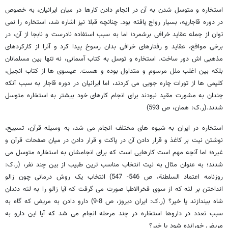
استخاره و متوسل شدن به آن در انجام دادن کارها در میان ایرانیان، به خصوص
در دوره قاجاریه، بسیار رواج یافته بود. چنانچه قبلا نیز اشاره شد، استخاره را نمی
توان از جمله عقاید خرافی برشمرد؛ اما به سبب استفاده نادرست و نابجا از آن، در
برخی مواقع، عقاید و رفتارهای خرافی بدان رسوخ پیدا کرد و آنرا از کارکردهای
مذهبی اش دور ساخت. استخاره و توسل به کتاب آسمانی، نه تنها بین مسلمانان
بلکه بین اغلب ملل مرسوم و متداول بوده و هست. عیسوی ها از کتاب انجیل،
کلیمی ها از تورات چاره جویی می کردند، اما ایرانیان در دوره قاجار به سبب آنکه
چندان به مشورت مقید نبودند برای انجام کارهای خود بیشتر به استخاره متوسل
شدند.(ر.ک: همان، ص 593)
استخاره در ایران به شیوه های مختلف انجام می شد، به وسیله قرآن، تسبیح،
نوشتن نیت بر کاغذ و قرار دادن آن در پاکت و قرار دادن در میان صفحات قرآن و
غیره؛ اما آنچه مهم است کارهایی است که برای انجامشان به استخاره متوسل می
شدند؛ به عنوان مثال به نیت انتخاب مناسب ترین طبیب از بین چند نفر، (ر.ک:
روزنامه اعتماد السلطنة، ص 546- 547) انتخاب یک روش درمانی چون زالو
انداختن بر لثه که از سوی فخرالاطبا صورت می گرفت که آیا زالو را به لثه دندان
شاه بیندازند یا خیر؟ (ر.ک: ایران دیروز، ص 8-9) دارو دادن به مریض که گاه به
سبب تعدد در داروها استخاره در چند مرحله انجام می شد که آیا این دارو به
مریض خورانده شود یا خیر؟