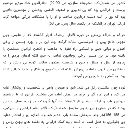
کشور می شد.(ر.ک: مشروطه سازان، ص 90-92) مظفرالدین شاه مردی موهوم
پرست و خرافاتی بود که بی تدبیری و ضعیف النفس بودنش از مهمترین دلایلی
بود که وی را آلت دست درباریان ساخت و او را با مشکلات بزرگی مواجه کرد.
(ر.ک: تهران دارالخلافه در یکصد سال پس، ص 53)
خرافه و خرافه پرستی در دوره قاجار، برخلاف ادوار گذشته که از علومی چون
نجوم، طالع بینی و اخترشناسی نشأت گرفته بود، این بار با بهره جستن از برخی
اصول و مبانی دینی و اسلامی راه نفوذ به مذهب و اذهان ایرانیان مسلمان را
یافته بود. در این مسیر، برخی روحانیون نماها، به جای آنکه اذهان مردم را به
پیروی از عقل و منطق و دین و شریعت رهنمون سازند، توده بی دانش را که
ذهنشان طی قرون متمادی پرورش یافته تعصبات پوچ و افکار و عقاید خرافی شده
بود، به آسانی به هیجان می آوردند.
توده چون عقلشان زایل می شد، شور و هیجان واهی بر شخصیت و روانشان غلبه
می کرد و این امر، آنها را برای هر عملی آماده می ساخت. افرادی که با ادعاهای
دروغین باب و فرقه بابیه بر اثر تبلیغات به آنها گرویدند، در زمره همان مردمی
بودند که در همان زمان به وی متوسل شدند.(ر.ک: قائم مقام فراهانی و امیرکبیر،
ص 155ـ 156)هر چند سیدعلی محمد باب اعدام شد و تا اندازه ای از انتشار عقاید
وی جلوگیری به عمل آمد، اما فتنه بابیه کمک فراوانی به نقشه های پنهان روس و