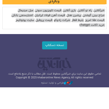
وبگردی
خبرآنلاین
راه نو آنلاین
بازی آنلاین
قیمت تلویزیون سونی
مبل مینیمال
جراح بینی گوشتی
پرشین هتل
قیمت آهن فولاد ایرانیان
اعتبارسنجی بانکی
قیمت طلا امروز
بلیط قطار
شرکت رادوکو
قیمت پروفیل
سایت یوتوتایمز
خرید اکانت chatgpt
نسخه دسکتاپ
تمامی حقوق این سایت برای خبرآنلاین محفوظ است. نقل مطالب با ذکر منبع بلامانع است.
Copyright © 2025 khabaronline News Agancy, All rights reserved
طراحی و تولید: نستوه