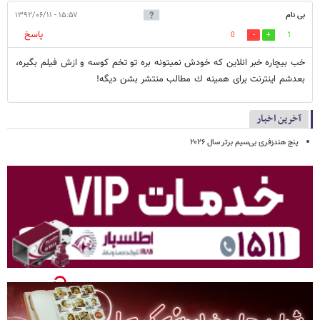
بی نام
۱۵:۵۷ - ۱۳۹۲/۰۶/۱۱
پاسخ
0
1
خب بيچاره خبر انلاين كه خودش نميتونه بره تو تخم كوسه و ازش فيلم بگيره،
بعدشم اينترنت براى همينه ك مطالب منتشر بشن ديگه!
آخرین اخبار
پنج هندزفری بی‌سیم برتر سال ۲۰۲۶