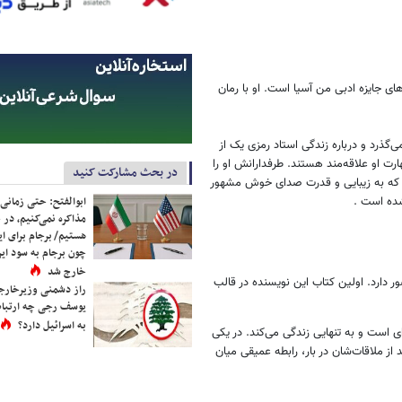
ی جایزه ادبی من آسیا است. او با رمان
‌گذرد و درباره زندگی استاد رمزی یک از
ارت او علاقه‌مند هستند. طرفدارانش او را
در بحث مشارکت کنید
 که به زیبایی و قدرت صدای خوش مشهور
ابوالفتح: حتی زمانی 
شده است .
مذاکره نمی‌کنیم، در 
هستیم/ برجام برای ای
چون برجام به سود ایرا
خارج شد
ر دارد. اولین کتاب این نویسنده در قالب
راز دشمنی وزیرخارجه 
یوسف رجی چه ارتباط
به اسرائیل دارد؟
لمش است. تسویکو 38 ساله کارمند اداره‌ای است و به تنهایی زندگی می‌کند. در یکی
از ملاقات‌شان در بار، رابطه عمیقی میان