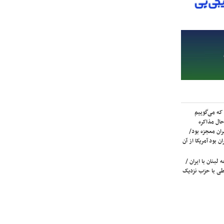
که می‌گوییم
حال مذاکره
ران معجزه بود/
ن بود آمریکا از آن
لبنان با ایران /
ی با حزب نزدیک