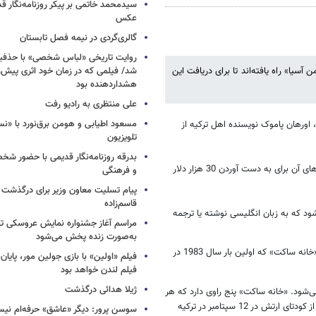
سیدمحمد خاتمی بر پیکر روزنامه‌نگار قد
عکس
گالری‌گردی در نیمه فصل تابستان
روایت تاریخی «لباس شخصی» با حذفیا
آسیا» راه یافته‌اند تا برای دریافت این
شد/ فیلمی که در زمان خود اثری پیش‌ر
هشداردهنده بود
علی منتظری به رادیو رفت
مسعود اطیابی و هومن برق‌نورد با «ن
 اورهان پاموک نویسنده اهل ترکیه‌ از
تلویزیون
بدرقه روزنامه‌نگار قدیمی با حضور ش
اسامی پنج نامزد نهایی این جایزه ادبی معتبر 9 ژانویه اعلام شد، جایزه‌ای که نامزدهای آن برای به دست آوردن 30 هزار دلار
و فرهنگی
پیام تسلیت معاون وزیر برای درگذشت ا
قاسم‌زاده
یی اعطاء‌ می‌شود که به زبان انگلیسی نوشته یا ترجمه
مراسم آغاز جشنواره نمایش عروسکی ت
به‌صورت زنده پخش می‌شود
اورهان پاموک نویسنده ترکیه‌ای که برنده جایزه نوبل ادبیات هم شده، برای رمان «خانه ساکت» که اولین بار سال 1983 در
فیلم «اولین» با بازی جولین مور، پایا
فیلم لندن خواهد بود
ژیلا هدائی درگذشت
یت می‌شود. «خانه ساکت» پنج راوی دارد که هر
کدام از آن‌ها در فصل‌های مختلف داستان را روایت می‌کنند. این اثر یک ماه پیش از کودتای ارتش در 12 سپتامبر در ترکیه
سوسن پرور: دیگر «عاشق» حرفه‌ام نیس