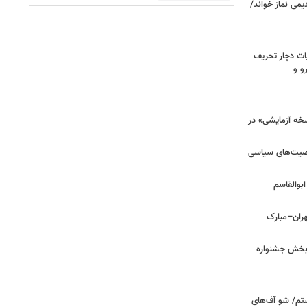
یمی نماز خواند/
ت دچار تحریف
و و
سخه آزمایشی» در
خصیت‌های سیاسی
بوالقاسم
هران–مبارک
ن‌بخش جشنواره
تم/ شو آف‌های