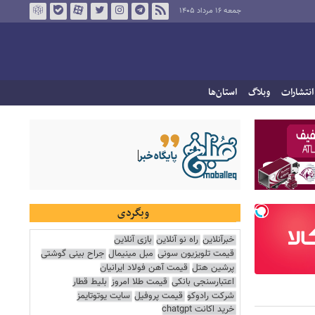
جمعه ۱۶ مرداد ۱۴۰۵
انتشارات
وبلاگ
استان‌ها
وبگردی
خبرآنلاین
راه نو آنلاین
بازی آنلاین
قیمت تلویزیون سونی
مبل مینیمال
جراح بینی گوشتی
پرشین هتل
قیمت آهن فولاد ایرانیان
اعتبارسنجی بانکی
قیمت طلا امروز
بلیط قطار
شرکت رادوکو
قیمت پروفیل
سایت یوتوتایمز
خرید اکانت chatgpt