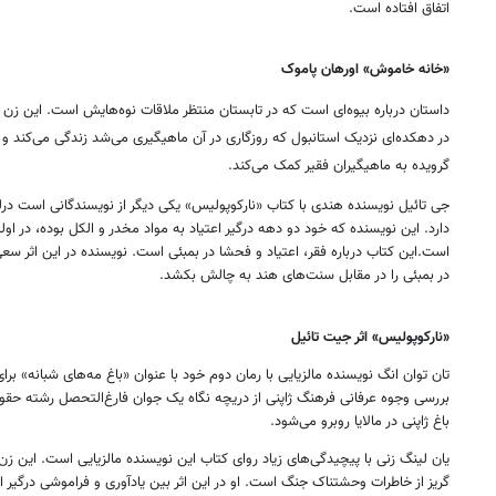
اتفاق افتاده است.
«خانه خاموش» اورهان پاموک
داستان درباره بیوه‌ای است که در تابستان منتظر ملاقات نوه‌هایش است. این 
در دهکده‌ای نزدیک استانبول که روزگاری در آن ماهیگیری می‌شد زندگی می‌کند و 
گرویده به ماهیگیران فقیر کمک می‌کند.
جی تائیل نویسنده هندی با کتاب «نارکوپولیس» یکی دیگر از نویسندگانی است درل
دارد. این نویسنده که خود دو دهه درگیر اعتیاد به مواد مخدر و الکل بوده، در او
است.این کتاب درباره فقر، اعتیاد و فحشا در بمبئی است. نویسنده در این اثر سعی
در بمبئی را در مقابل سنت‌های هند به چالش بکشد.
«نارکوپولیس» اثر جیت تائیل
تان توان انگ نویسنده مالزیایی با رمان دوم‌ خود با عنوان «باغ مه‌های شبانه» برا
بررسی وجوه عرفانی فرهنگ ژاپنی از دریچه نگاه یک جوان فارغ‌التحصل رشته حقوق م
باغ ژاپنی در مالایا روبرو می‌شود.
یان لینگ زنی با پیچیدگی‌های زیاد روای کتاب این نویسنده مالزیایی است. این زن ک
گریز از خاطرات وحشتناک جنگ است. او در این اثر بین یادآوری و فراموشی درگی