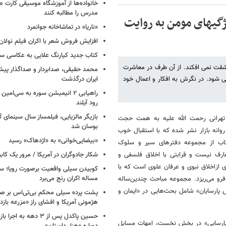
خانواده‌ها از آموزشگاه موسیقی کارت
مدرس را مطالبه کنند
گی​های مومن به روایت
«ناریا» در تماشاخانه جوانمرد
افزایش فروش شعر با اکران فیلم نولان
کتاب جدید کیارنگ علایی به عکاسی س
مشقت نمى افکند. از آن طرف در معاشرت
محمد حقیقی، صدابردار و صداگذار پ
مى شود. در نگرش به افکار و اعمال خود
ایران درگذشت
راهیابی ۲ انیمیشن سوره به سی‌امی
رود آیلند
بازیگر مالزیایی، فیلمساز سال سینمای آ
تهرانی رحمت الله علیه به همت حجت
بوسان شد
وانه بازار نشر شده که با استقبال خوب
«بیضایی‌خوانی» به «اژدهاک» رسید
تاب از مجموعه دفترهای سیر و سلوک
ارف نیست و قرابتی با اخلاق فلسفی و
شکار جادوگران در آمریکا / مرور یک کاب
ای ازاخلاق نبوی و عرفان علوی است که با
کوبیدن سیلی واقعیت برصورت رویا؛ سی
مساله اکران رنج می‌برد
ه فرو می‌ریزد. مجموعه مباحث چندین‌ساله
پارسایان» شامل بحث‌هایی در «ایمان و
پشت پرده سیلی محکم بی‌تی‌اس بر صو
هژمونی آمریکا و افشای راز «مزرعه بازد
حسین پاکدل پس از ۳ دهه به ا
 پارسایی» در بخش نخست، امهات مسایل