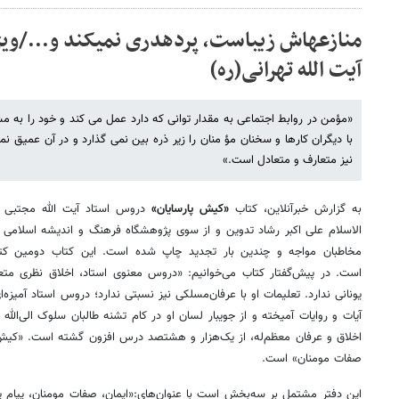
منازعه​اش زیباست، پرده​دری نمی​کند و.../ویژ
آیت الله تهرانی(ره)
«مؤمن در روابط اجتماعى به مقدار توانى که دارد عمل مى کند و خود را به 
با دیگران کارها و سخنان مؤ منان را زیر ذره بین نمى گذارد و در آن عمیق ن
نیز متعارف و متعادل است.»
به گزارش خبرآنلاین، کتاب
«کیش پارسایان»
دروس استاد آیت الله مجتبی 
الاسلام علی اکبر رشاد تدوین و از سوی پژوهشگاه فرهنگ و اندیشه اسلامی ر
مخاطبان مواجه و چندین بار تجدید چاپ شده است. این کتاب دومین ک
است. در پیش‌گفتار کتاب می‌خوانیم: «دروس معنوی استاد، اخلاق نظری متع
یونانی ندارد. تعلیمات او با عرفان‌مسلکی نیز نسبتی ندارد؛ دروس استاد آمیزه‌
آیات و روایات آمیخته و از جویبار لسان او در کام تشنه طالبان سلوک الی‌‌الل
اخلاق و عرفان معظم‌له، از یک‌هزار و هشتصد درس افزون گشته است. «کیش 
صفات مومنان» است.
این دفتر مشتمل بر سه‌بخش است با عنوان‌های:«ایمان، صفات مومنان، پیام