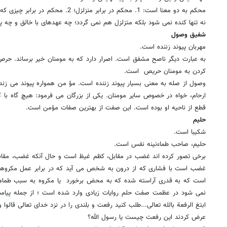
محکم به دو معنا است: 1. محکم در برابر منز
نه تنها کنده نمى شود بلکه متزلزل هم نمى گردد؛ چه عهدهاى با خالق و چه پی
شفیق وصول
مهربان پیوند زننده است.
به عبارت دیگر ناصح مشفق است. اصرار دارد که به مومنان خیر برساند. حرص
کردن به مومنان حریص ‍ است.
وصول از صله به معنى بسیار پیوند زننده است. مؤ من همواره پیوند مى ز
ارحام، خواه در خصوص سایر مومنان. یکى از بزرگان مى فرمود: هیچ گاه با ک
قطع از ناحیه او بوده است. این صفت از بهترین صفات مؤمن است.
حلیم
شکیبا است.
حلیم، صاحب طماءنینه نفس است.
برخى تصور کرده اند غضب در مقابل، کظم غیظ است و حال آنکه غضب، مقابل 
غضب است با فشارى که از درون به شخص مى آید که در برابر عمل مکروهى خ
است که به قدرى آراسته شده که به محض برخورد یا مکروه به سبب طماءنی
نمى شود در عظمت صفت حلم روایات زیادى وارد شده است ؛ از جمله پیامبر ا
ابتغ الرفعة بالله تعالى...طلب کنید رفعت و بلندى را در نزد خداى تعالى قالوا 
عرض کردند این رفعت چیست یا رسول الله؟