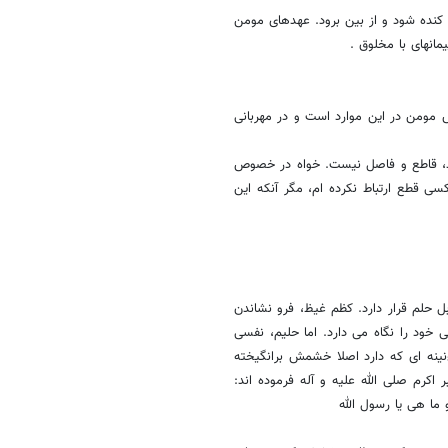
لزل؛ 2. محکم در برابر چیزى که کنده شود و از بین برود. عهدهاى مومن
مانهاى با مخلوق .
 مومن در این موارد است و در مهربانى
ند، قاطع و فاصل نیست. خواه در خصوص
سى قطع ارتباط نکرده ام، مگر آنکه این
حلم قرار دارد. کظم غیظ، فرو نشاندن
ود را نگاه مى دارد. اما حلیم، نفسى
نه اى که دارد اصلا خشمش برانگیخته
کرم صلى الله علیه و آله فرموده اند:
و ما هى یا رسول الله