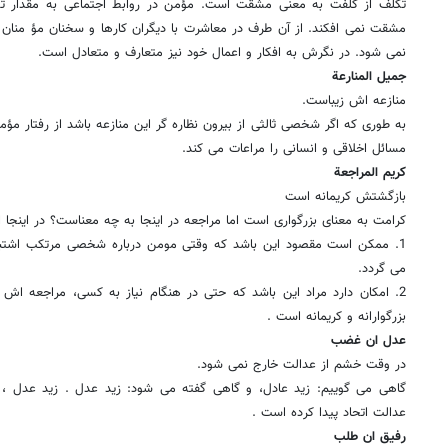
تکلف از کلفت به معنى مشقت است. مؤمن در روابط اجتماعى به مقدار توا
مشقت نمى افکند. از آن طرف در معاشرت با دیگران کارها و سخنان مؤ منان ر
نمى شود. در نگرش به افکار و اعمال خود نیز متعارف و متعادل است.
جمیل المنارعة
منازعه اش زیباست.
به طورى که اگر شخصى ثالثى از بیرون نظاره گر این منازعه باشد از رفتار م
مسائل اخلاقى و انسانى را مراعات مى کند.
کریم المراجعة
بازگشتش کریمانه است
کرامت به معناى بزرگوارى است اما مراجعه در اینجا به چه معناست؟ در اینجا 
1. ممکن است مقصود این باشد که وقتى مومن درباره شخصى مرتکب اشتباه
مى گردد.
2. امکان دارد مراد این باشد که حتى در هنگام نیاز به کسى، مراجعه اش 
بزرگوارانه و کریمانه است .
عدل ان غضب
در وقت خشم از عدالت خارج نمى شود.
گاهى مى گوییم: زید عادل، و گاهى گفته مى شود: زید عدل . زید عدل ، 
عدالت اتحاد پیدا کرده است .
رفیق ان طلب