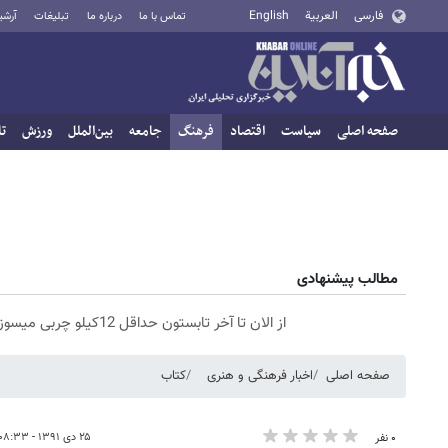
فارسی
العربية
English
تماس با ما
درباره ما
تبلیغات
آرشی
صفحه اصلی
سیاست
اقتصاد
فرهنگ
جامعه
بین‌الملل
ورزش
تا
مطالب پیشنهادی
از الان تا آخر تابستون حداقل 12کیلو چربی میسوزونی🧨
صفحه اصلی
اخبار فرهنگی و هنری
کتاب
۲۵ دی ۱۳۹۱ - ۰۸:۳۳
۰ نفر