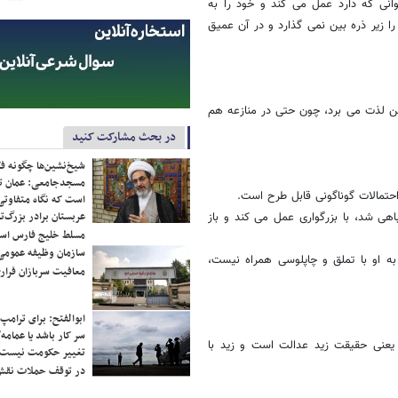
نى که دارد عمل مى کند و خود را به
ا زیر ذره بین نمى گذارد و در آن عمیق
ؤمن لذت مى برد، چون حتى در منازعه هم
در بحث مشارکت کنید
شیخ‌نشین‌ها چگونه فک
مسجدجامعی: عمان تن
احتمالات گوناگونى قابل طرح است.
است که نگاه متفاوتی 
عربستان برادر بزرگ‌
ى شد، با بزرگوارى عمل مى کند و باز
مسلط خلیج فارس ا
سازمان وظیفه عمومی 
به او با تملق و چاپلوسى همراه نیست،
معافیت سربازان فراری
ابوالفتح: برای ترامپ
سر کار باشد یا عمامه/
یعنى حقیقت زید عدالت است و زید با
تغییر حکومت نیست/ 
در توقف حملات نقش