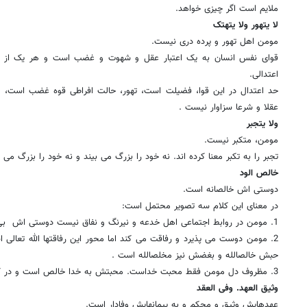
ملایم است اگر چیزى خواهد.
لا یتهور ولا یتهتک
مومن اهل تهور و پرده درى نیست.
قواى نفس انسان به یک اعتبار عقل و شهوت و غضب است و هر یک از اینه
اعتدالى.
حد اعتدال در این قوا، فضیلت است، تهور، حالت افراطى قوه غضب است، و
عقلا و شرعا سزاوار نیست .
ولا یتجبر
مومن، متکبر نیست.
تجبر را به تکبر معنا کرده اند. نه خود را بزرگ مى بیند و نه خود را بزرگ مى نم
خالص الود
دوستى اش خالصانه است.
در معناى این کلام سه تصویر محتمل است:
1. مومن در روابط اجتماعى اهل خدعه و نیرنگ و نفاق نیست دوستى اش ‍ بى قید و شرط است.
2. مومن دوست مى پذیرد و رفاقت مى کند اما محور این رفاقتها الله تعا
حبش خالصالله و بغضش نیز مخلصالله است .
3. مظروف دل مومن فقط محبت خداست. محبتش به خدا خالص است و در کنار هیچ محبت دیگرى نیست.
وثیق العهد. وفى العقد
عهدهایش وثیق و محکم و به پیمانهایش وفادار است.