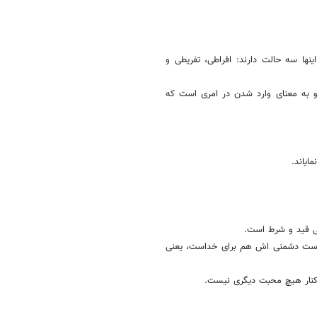
ا سه حالت دارند: افراطى، تفریطى و
 به معناى وارد شدن در امرى است که
ایاند.
لى است دشمنى اش هم براى خداست، یعنى