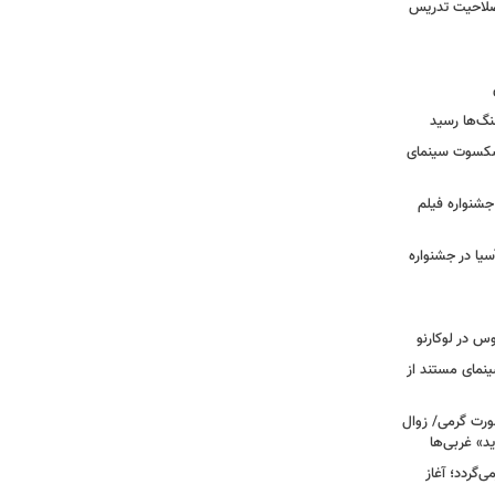
 صلاحیت تدریس
نگ‌ها رسید
یشکسوت سینمای
ن جشنواره فیلم
سیا در جشنواره
وس در لوکارنو
نمای مستند از
رت گرمی/ زوال
ید» غربی‌ها
جرا بازمی‌گردد؛ آغاز