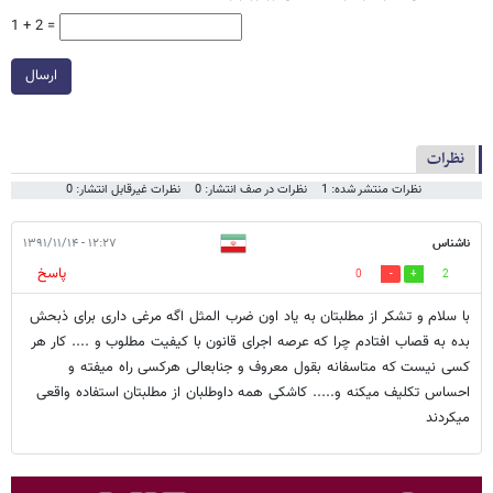
1 + 2 =
ارسال
نظرات
نظرات منتشر شده: 1
نظرات در صف انتشار: 0
نظرات غیرقابل انتشار: 0
ناشناس
۱۲:۲۷ - ۱۳۹۱/۱۱/۱۴
پاسخ
0
2
با سلام و تشکر از مطلبتان به یاد اون ضرب المثل اگه مرغی داری برای ذبحش
بده به قصاب افتادم چرا که عرصه اجرای قانون با کیفیت مطلوب و .... کار هر
کسی نیست که متاسفانه بقول معروف و جنابعالی هرکسی راه میفته و
احساس تکلیف میکنه و..... کاشکی همه داوطلبان از مطلبتان استفاده واقعی
میکردند