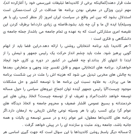
ملت قرار دهند(کمااینکه برخی از کاندیداها تبلیغات غیررسمی خود را آغازکرده اند)،
مهم ترین ویژگی در معرض بودن برنامه ها صداقت در آن است،ممکن است
استدلال بشود که بین امر واقع در سیاست ایران امروز (از منظر کسب رای با هر
وسیله)با ایده ال ما و آن چه باید بشود،فاصله ی زیادی دارد،اما برطرف کردن این
نقیصه امری مشارکتی است که به عهده ی تمام جامعه می باشداز جمله جامعه ی
دانشگاهی و فکری است :
1-هر کاندیدا باید برنامه انتخاباتی روشنی را ارائه دهد.دراین فضا باید از ابهام
گویی پرهیز شود. ملت باید چشم انداز حرکت یک رئیس جمهور و تیمش را از
ابتدا تا انتهای کار بداند.او چه فضایی در کشور در دوره ی کاری خود ایجاد
خواهدکرد .برنامه های انتخاباتی مبهم و قابل تفسیر چند وجهی و متعارض ،بعدها
به چالش های مخربی تبدیل می شود که هزینه اش را ملت در پی شکست برنامه
ها می پردازد. به علاوه نسبت این برنامه ها با توسعه کشور و حل مشکلات
موجود چیست؟آیا رئیس جمهور آینده توان اجماع نیروهای سیاسی را حول مساله
توسعه خواهد داشت؟مراد و تعریف او از توسعه چیست؟ اتخاذ روش های غیر
خردمندانه و بسیج عمومی اقشار ضعیف و محروم جامعه و اتخاذ دیدگاه های
عوام گرا برای کسب رای با هر وسیله نوعی چالش تاریخی به ارمغان دارد.اگر
برنامه های کاندیداها معقول، غیر عوام زده و در مسیر توسعه ی باثبات و همه
جانبه باشد، جامعه روند مثبت و سازنده ای را در پیش خواهد گرفت .
2-مساله دیگر پاسخ روشن کاندیداها با این سوال است که جهت گیری اساسی هر