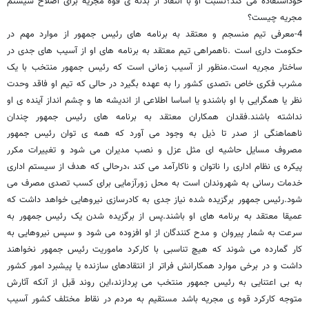
خوداستفاده می کند؟نسبت او با انتقاد از بدنه ی قوه مجریه برای اصلاح سیستم
مجریه چیست؟
4-معرفی تیم منسجم و معتقد به برنامه های رئیس جمهور از موارد مهم در
حکومت داری است .ناهمراهی تیم معتقد به برنامه های او از آسیب های جدی در
ساختار مجریه است.منظور از آسیب زمانی است که رئیس جمهور منتخب با یک
مشرب فکری خاص ،تصدی کشور را به عهده بگیرد در حالی که تیم او فاقد وحدت
نظر یا همگرایی با او باشندو یا اساسا اطلاعی از اندیشه ها و چشم انداز آینده ی او
نداشته باشند.فقدان همکاران معتقد به برنامه های رئیس جمهور چندان
ناهماهنگی از صدر تا ذیل به وجود می آورد که همه ی توان رئیس جمهور
مصروف مسایل حاشیه ای مثل عزل و نصب مدیران می شود و تغییرات مکرر
پیکره ی نظام اداری را ناتوان و ناکارآمد می کند ،درحالی که هدف از سیستم اداری
خدمات رسانی به شهروندان است به محل زورآزمایی برای کسب تصدی مصرف می
شود.رئیس جمهور برگزیده شده نیاز جدی به کادرسازی نیروهایی خواهد داشت که
عمیقا معتقد به برنامه های او باشند.پس از برگزیده شدن یک رئیس جمهور به
سرعت به شمار پیروان و مدح کنندگان از او افزوده می شود و سپس نیروهایی به
کار گمارده می شوند که هیچ تناسبی با کارکرد ماموریت رئیس جمهور نخواهند
داشت و در برخی موارد همکارانش فراتر از انتقادهای سازنده یا پیشبرد امور کشور
به بی اعتنایی به رئیس جمهور منتخب می پردازند،این روند قبل از آنکه آثارش
متوجه کارکرد قوه ی مجریه باشد مستقیم به مردم در نقاط مختلف کشور آسیب