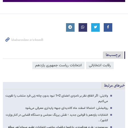
برچسب‌ها
رقابت انتخاباتی
انتخابات ریاست جمهوری یازدهم
خبرهای مرتبط
ولایتی: اگر اتفاق نظر بر نامزدی اعضای 2+1 نبود بدون چانه زنی فرد منتخب را تقویت
می‌کنیم
روانبخش: احتمالا اسفند ماه کاندیدای جبهه پایداری معرفی می‌شود
انتخابات یازدهم با قوانین جدید ؛ نقش پررنگ مجلس و دستگاه قضایی در کنار وزارت
کشور/…
پورمحمدی: طرح هدفمندی یارانه​ها درفضای ملتهب انتخابات عقیم می​ماند/هر موقع