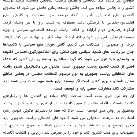
مواضعِ غیر قاعده مند انتخاباتی و فقدان فرهنگ انتخاباتی مناسب، فرایند توسعه
کشور را با چالش مواجه می کند. چالش توسعه زمانی حاصل می شود که محتوای
گفتمان های انتخاباتی قبل از آنکه درصدد حل مشکلات و کاستی های
اقتصادی،اجتماعی یا فرهنگی باشد معطوف به کسب رای با هر وسیله گردد.
اینگونه رفتارهای عوام گرایانه بر خلاف الزامات توسعه اقتصادی، سیاسی و بویژه
توسعه فرهنگی تلقی می شود چراکه فرهنگ عوام گرایی را نهادینه می کندو گرفتار
چرخه ی معیوبی از مشکلات می گردیم.
گاهی جریان های سیاسی یا کاندیداها
چنان در رقابت های شدید سیاسی چون تلاش برای ائتلاف،یارگیری،احساس تکلیف
و توانمندی خود غرق می شوند که گویا مساله ی توسعه ی ملی کشور که هدف
اصلی از کسب تصدی ریاست جمهوری است، مغفول می ماند،تبدیل شدن رقابت
های انتخاباتی ریاست جمهوری به نوع مرسوم انتخابات مجلس در بعضی مناطق
سنتی نامطلوب برای کشور است.اگر توسعه برای همه مهم است پس همه باید
مشارکت کنند،مشارکت جمعی پایه ی توسعه است.
آن چه نیاز امروز ملت است شناخت واقع بینانه ی گفتمان ها و رفتارهای
کاندیداهاست و اقدام متقابل از سوی کاندیداها در ارائه ی برنامه ی کامل،سودمند
ومنطبق بر روش های توسعه است. حالا که فضا داردعلیرغم قانونی نبودن زمان
انتخابات به سرعت انتخاباتی می شود کاندیداهای احتمالی ریاست جمهوری باید
برخی مواضع و برنامه های خود را به صورتی شفاف و صریح به تدریج در
مطبوعات برای ملت تشریح کنند و خود را در معرض نقد ،ارزیابی و انتخاب آگاهانه