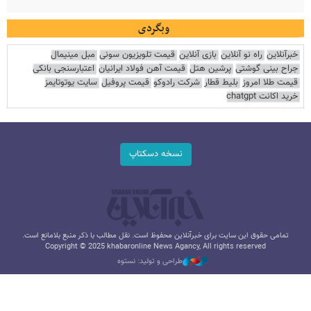
وبگردی
خبرآنلاین
راه نو آنلاین
بازی آنلاین
قیمت تلویزیون سونی
مبل مینیمال
جراح بینی گوشتی
پرشین هتل
قیمت آهن فولاد ایرانیان
اعتبارسنجی بانکی
قیمت طلا امروز
بلیط قطار
شرکت رادوکو
قیمت پروفیل
سایت یوتوتایمز
خرید اکانت chatgpt
نسخه دسکتاپ
تمامی حقوق این سایت برای خبرآنلاین محفوظ است. نقل مطالب با ذکر منبع بلامانع است.
Copyright © 2025 khabaronline News Agancy, All rights reserved
طراحی و تولید: نستوه