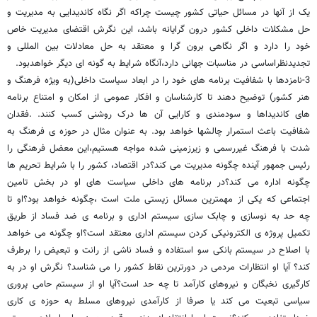
یک از آنها در مسائل حیاتی کشور چیست چراکه اگر نگاه کاندیدایی به مدیریت و
حل مشکلات داخلی کشور درون گرایانه باشد، این نگرش اقتضای مدیریت خاص
خود را دارد و اگر نگاهی برون گرا و معتقد به حل معادلات بین المللی و
تجدیدنظراساسی در مناسبات جهانی دارد،آنگاه شرایط به گونه ای دیگر خواهدبود.
3-نامزدها با شفافیت برنامه های خود را در ابعاد سیاست داخلی(به ویژه فرهنگ و
هنر کشور) توضیح دهند تا کارشناسان و افکار عمومی از امکان و امتناع برنامه
های کاندیداها و سودمندی و کارایی آن ها درک روشنی کسب کنند. .فقدان
شفافیت باعث استمرار چالشها خواهد بود. به عنوان مثال در حوزه ی فرهنگ به
شدت با فرهنگ غیررسمی و زیرزمینی شده مواجه هستیم،این معضل فرهنگی را
رئیس جمهور آینده چگونه مدیریت می کند؟در اقتصاد، کشور را با شرایط تحریم ها
چگونه اداره می کند؟در برنامه های داخلی سیاست های او در بخش تامین
اجتماعی که یکی از مهمترین مسائل زیستی ملت است ،چگونه خواهد بود؟او تا
چه حد به نوسازی و چابک سازی سیستم اداری و برنامه ی ضد فساد از طریق
تکمیل پروژه ی الکترونیکی کردن سیستم اداری معتقد است؟او چگونه می خواهد
با اصلاح در سیستم بانکی سو استفاده و فساد ناشی از رانت و تبعیض را برطرف
کند؟ آیا او انتظارات مردمی در دورترین نقاط کشور را می شناسد؟ نگرش او در به
کارگیری نخبگان و نیروهای کارآمد تا چه حد است؟آیا او از سیستم حامی پروری
سیاسی تبعیت می کند یا صرفا از کارآمدی نیروهای مسلط به حوزه ی کاری