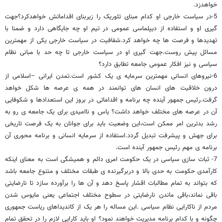
خواهدزد.
5-در سیاست خارجی او کدام مبنای تئوریک را زیربنای اقداماتش خواهدکرد؟جهت
گیری او و استفاده از دیپلماسی عمومی در تیم او چه جایگاهی دارد و ضمنا با
تهدیدها و فرصت ها چه خواهد کرد.شفافیت در سیاست خارجی یکی از مهمترین
مسائل پیش روست.جهت گیری او در سیاست خارجی تا چه حد با مبانی نظام
سیاسی و نیز افکار عمومی جامعه تطابق دارد؟
6-نیروهای انسانی مهمترین سرمایه ی یک کشور است.تمدن ایرانی –اسلامی از
درون خلاقیت های انسان های توانمند در همه ی عرصه ها شکل خواهد
گرفت.رئیس جمهور آینده چه برنامه و اقداماتی در بروز این استعدادها و شکوفایی
آن در عرصه های مختلف خواهد داشت؟ یاس و ناامیدی برای یک جامعه ی رو به
رشد بدترین امر ممکن است،این وضعیت باید برای جوانان به یک فرصت تاریخی
برای جهش و پیشرفت تبدیل گردد.استفاده از سرمایه انسانی و برنامه محوری آن
برنامه ی مهم رئیس جمهور آینده است.
7- ثبات سازی سیاسی در یک حکومت امری دائم و همیشگی است به معنای اینکه
کارآمدی حکومت به حدی بالا و دربرگیرنده ی طبقات مختلف و متنوع جامعه باشد
که بتواند به تمام مطالبات اقشار پاسخ دهد و آن ها را برآورده سازد تا نارضایتی
باقی نماند،باقی ماندن نارضایتی در سطوح مختلف اجتماعی یعنی مایوس شدن
مردم از ناکارایی نظام سیاسی .این مساله را هر یک از کاندیداهای ریاست جمهوری
چگونه و با کدام برنامه مدیریت خواهند نمود؟ او باید کارایی لازم را در تحقق تمام