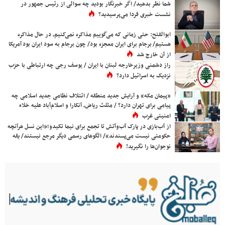
شما نظر بدهید/ اگر خبرنگار بودید چه سوالی از رئیس جمهور در
نشست خبری فردا می‌پرسیدید؟
ابوالفتح: حتی زمانی که می‌گوییم مذاکره نمی‌کنیم، در حال مذاکره
هستیم/ برجام برای ایران معجزه بود/ چون برجام به سود ایران بود آمریکا
از آن خارج شد
راز دشمنی وزیرخارجه لبنان با ایران / یوسف رجی چه ارتباطی با حزب
نزدیک به اسرائیل دارد؟
«پیمان مکه» و آرایش جدید منطقه / ائتلاف نظامی جدید اسلامی چه
پیامی برای تهران دارد؟ / مثلث ریاض، آنکارا و اسلام‌آباد علیه خلاء
امنیتی غرب
از آب‌بازی در پارک آب‌وآتش تا تجمع برای نیما تکیدو؛«این نسل هرآنچه
حکومتی نیست می‌پسندند»/ الگوهای رسمی دیگر مرجع نیستند/ یقه
نوجوان‌ها را نگیرید!