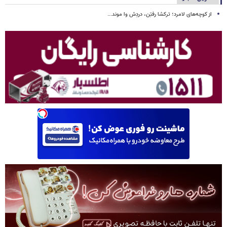
از کوچه‌های لامرد؛ ترکشا رفتِن، دردِش وا موند...