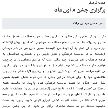
هویت فرهنگی
برگزاری جشن « اون ما»
سید حسن موسوی چلک
یکی از ویژگی های زندگی نیاکان ما برگزاری جشن های محتلف در فصول مختف
سال و به بهانه ها ومناسبت های مختلف بود.موضوعی که امروز بیش ازگذشته
نیاز داریم و لی کمتر به آن توجه می کنیم.عه همین دلیل من در کنار دوستان
فرهیخته ام در موسسه فرهنگی و هنری پارپیرا رو با همنکاری علاقمندان به
عرصه فرهنگ و هنر مازندران چند سالی است که مراسم مختلفی را در چارچوب
قوانین مقررات حاکم بر کشور،در ایام سال در تهران و یا استان مازندران برگزاری
می کنیم.مراسم هایی که من کمترین نقش را در برگزاری آنها داشتم و دارم ولی
علاقمندی خود را برای شرکت در این جشن ها نمی توانم کتمان کنم.به همین
دلیل جشن دیگری به همت موسسه فرهنگی هنری پارپیرار به مناسبت هفته
درختکاری, "جشن اونما" را که در تاریخ تبری (گاهشماری مازندران) مصادف با اولین
ماه بهار و آغاز کار کشاورزی و باغداری است از ساعت 9 صبح لغایت 15 روز جمعه
مورخ 18/12/91 در منطقه تلو به نشانی تهران, اتوبان شهید بابایی, به سمت
حکیمیه منطقه تلو به سمت لشکرک برگزار می شود. در این جشن مراسم