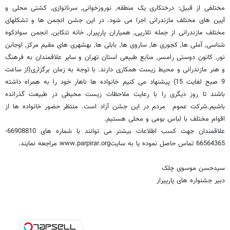
مختلفی از قبیل: درختکاری یک منطقه, نوروزخوانی, سرنانوازی, کشتی محلی و
آیین های مختلف مازندرانی اجرا می شود. در این جشن انجمن ها و تشکلهای
مختلف مازندرانی از جمله تلارپی, همیاران پارپیرار, خانه تنکابن, انجمن سوادکوه
شناسی, آملی ها, کجوری ها, ساروی ها, بابلی ها, بهشهری های مقیم مرکز, اوجابن
نور, کانون دوستی رامسر, منابع طبیعی استان تهران و سایر علاقمندان به فرهنگ
و هنر مازندرانی و محیط زیست همکاری دارند. با توجه به زمان برگزاری(از ساعت
9 صبح لغایت 15) پیشنهاد می کنیم خانواده ها ناهار خود را به همراه داشته
باشند تا روز دیگری را با رعایت ملاحظات زیست محیطی در طبیعت گذرانده
باشیم.شرکت عموم مردم در این جشن آزاد است. منتظر حضور خانواده ها از
اقوام مختلف با لباس بومی و محلی هستیم.
علاقمندان جهت کسب اطلاعات بیشتر می توانند با شماره های 66908810-
66564365 تماس حاصل نموده یا به سایتwww.parpirar.org مراجعه نمایند.
سیدحسن موسوی چلک
دبیر جشنواره های پارپیرار