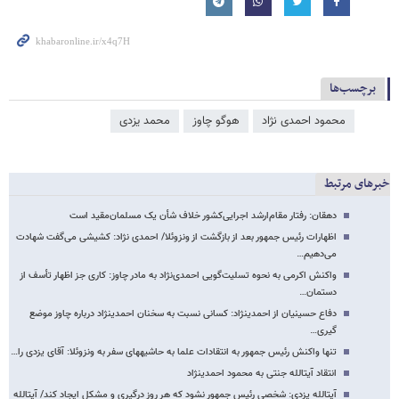
برچسب‌ها
محمود احمدی ‌نژاد
هوگو چاوز
محمد یزدی
خبرهای مرتبط
دهقان: رفتار مقام‌ارشد اجرایی‌کشور خلاف شأن یک مسلمان‌مقید است
اظهارات رئیس جمهور بعد از بازگشت از ونزوئلا/ احمدی نژاد: کشیشی می‌گفت شهادت
می‌دهیم…
واکنش اکرمی به نحوه تسلیت‌گویی احمدی‌نژاد به مادر چاوز: کاری جز اظهار تأسف از
دستمان…
دفاع حسینیان از احمدی​نژاد: کسانی نسبت به سخنان احمدی​نژاد درباره چاوز موضع
گیری…
تنها واکنش رئیس جمهور به انتقادات علما به حاشیه​های سفر به ونزوئلا: ‌آقای یزدی را…
انتقاد آیت​الله جنتی به محمود احمدی​نژاد
آیت​الله یزدی: شخصی رئیس جمهور نشود که هر روز درگیری و مشکل ایجاد کند/ آیت​الله