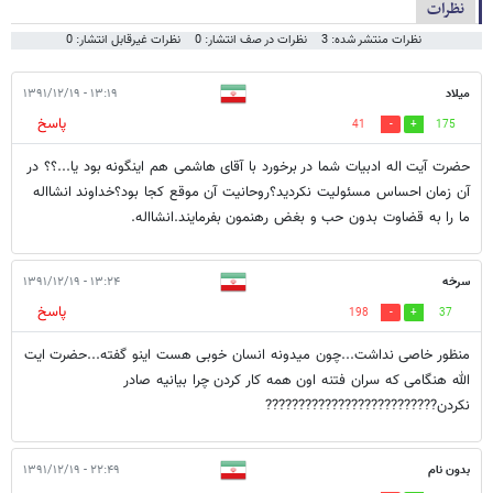
نظرات
نظرات منتشر شده: 3
نظرات در صف انتشار: 0
نظرات غیرقابل انتشار: 0
میلاد
۱۳:۱۹ - ۱۳۹۱/۱۲/۱۹
پاسخ
41
175
حضرت آیت اله ادبیات شما در برخورد با آقای هاشمی هم اینگونه بود یا...؟؟ در
آن زمان احساس مسئولیت نکردید؟روحانیت آن موقع کجا بود؟خداوند انشااله
ما را به قضاوت بدون حب و بغض رهنمون بفرمایند.انشااله.
سرخه
۱۳:۲۴ - ۱۳۹۱/۱۲/۱۹
پاسخ
198
37
منظور خاصی نداشت...چون میدونه انسان خوبی هست اینو گفته...حضرت ایت
الله هنگامی که سران فتنه اون همه کار کردن چرا بیانیه صادر
نکردن??????????????????????????
بدون نام
۲۲:۴۹ - ۱۳۹۱/۱۲/۱۹