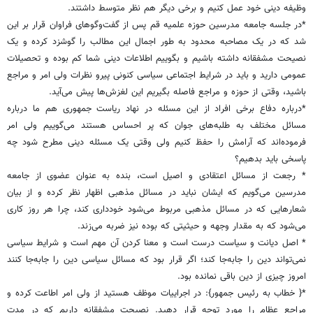
وظیفه دینی خود عمل کنیم و برخی دیگر هم نظر متوسط داشتند.
*در جلسه جامعه مدرسین حوزه علمیه قم پس از گفت‌وگوهای فراوان قرار بر این
شد که در یک مصاحبه محدود به طور اجمال این مطالب را گوشزد کرده و یک
نصیحت مشفقانه داشته باشیم و بگوییم اطلاعات دینی شما کم بوده و تحصیلات
عمومی دارید و باید در شرایط اجتماعی سیاسی کنونی پیرو نظرات ولی امر و مراجع
باشید، وقتی از حوزه و مراجع فاصله بگیریم این لغزش‌ها پیش می‌آید.
*درباره دفاع برخی افراد از این مسئله در نهاد ریاست جمهوری هم‌ ما درباره
مسائل مختلف به طلبه‌های جوان که پر احساس هستند می‌گوییم ولی امر
فرموده‌اند که آرامش را حفظ کنیم ولی وقتی یک مسئله دینی مطرح شود چه
پاسخی باید بدهیم؟
* رجعت از مسائل اعتقادی و اصیل است، بنده به عنوان عضوی از جامعه
مدرسین می‌گویم که ایشان نباید در مسائل مذهبی اظهار نظر کرده و از بیان
شعارهایی که در مسائل مذهبی مربوط می‌شود خودداری کند، چرا هر روز کاری
می‌شود که به مقدار وجهه و حیثیتی که بوده نیز ضربه می‌زند.
* اصل دیانت و سیاست درست است و معنا کردن آن مهم است و شرایط سیاسی
نمی‌تواند دین را جابه‌جا کند؛ اگر قرار بود که مسائل سیاسی دین را جابه‌جا کنند
امروز چیزی از دین باقی نمانده بود.
*{ خطاب به رئیس جمهور}: در اجراییات موظف هستید از ولی امر اطاعت کرده و
مراجع عظام را مورد توجه قرار دهید. نصیحت مشفقانه داریم که در مدت