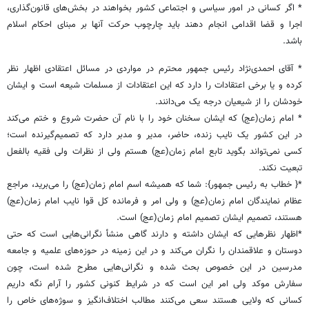
* اگر کسانی در امور سیاسی و اجتماعی کشور بخواهند در بخش‌های قانون‌گذاری،
اجرا و قضا اقدامی انجام دهند باید چارچوب حرکت آنها بر مبنای احکام اسلام
باشد.
* آقای احمدی‌نژاد رئیس جمهور محترم در مواردی در مسائل اعتقادی اظهار نظر
کرده و یا برخی اعتقادات را دارد که این اعتقادات از مسلمات شیعه است و ایشان
خودشان را از شیعیان درجه یک می‌دانند.
* امام زمان(عج) که ایشان سخنان خود را با نام آن حضرت شروع و ختم می‌کند
در این کشور یک نایب زنده، حاضر، مدیر و مدبر دارد که تصمیم‌گیرنده است؛
کسی نمی‌تواند بگوید تابع امام زمان(عج) هستم ولی از نظرات ولی فقیه بالفعل
تبعیت نکند.
*{ خطاب به رئیس جمهور}: شما که همیشه اسم امام زمان(عج) را می‌برید، مراجع
عظام نمایندگان امام زمان(عج) و ولی امر و فرمانده کل قوا نایب امام زمان(عج)
هستند، تصمیم ایشان تصمیم امام زمان(عج) است.
*اظهار نظرهایی که ایشان داشته و دارند گاهی منشأ نگرانی‌هایی است که حتی
دوستان و علاقمندان را نگران می‌کند و در این زمینه در حوزه‌های علمیه و جامعه
مدرسین در این خصوص بحث شده و نگرانی‌هایی مطرح شده است، چون
سفارش موکد ولی امر این است که در شرایط کنونی کشور را آرام نگه داریم
کسانی که ولایی هستند سعی می‌کنند مطالب اختلاف‌انگیز و سوژه‌های خاص را