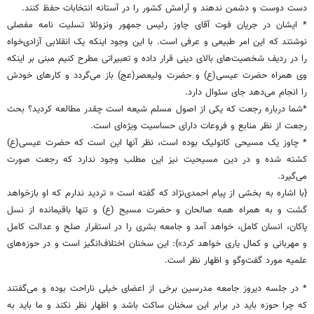
دست دوست و دشمن ندهند و آرامش کشور را در آستانه انتخابات حفظ کنند.
* ایشان در جریان فوت آقای چاوز رئیس جمهور ونزوئلا تسلیت نامه مفصلی
نوشتند که این امر طبیعی و عرفی است. با این وجود اینکه یک انقلابی آزادی‌خواه
را در ردیف شخصیت‌های بالای دینی قرار داده و تعبیراتی مطرح کنیم مبنی بر اینکه
وی همراه حضرت عیسی(ع) و حضرت ولیعصر(عج) باز می‌گردد و کارهای خودش
را انجام می‌دهد جای سئوال دارد.
*شما درباره رجعت که یکی از اصول مسلم شیعه است چقدر مطالعه کردید؟ بحث
رجعت از نظر منابع و فروعات دارای حساسیت ویژه‌ای است.
* چاوز یک مسیحی کاتولیک بوده است، نظر آنها این است که حضرت عیسی(ع)
کشته شده و در دین مسیحیت نیز این مطلب وجود ندارد که رجعت صورت
می‌گیرد.
{با اشاره به بخشی از پیام احمدی‌نژاد که گفته است « تردید ندارم که او بازخواهد
گشت و به همراه همه صالحان و حضرت مسیح (ع) و تنها باقیمانده از نسل
پاکان، انسان کامل، خواهد آمد و جامعه بشری را در استقرار صلح و عدالت کامل
و مهربانی و کمال یاری خواهد کرد»}: این سخنان اختلاف‌انگیز است و در حوزه‌های
علمیه مورد گفت‌وگو و اظهار نظر است.
* در جلسه دیروز جامعه مدرسین برخی از اعضای خیلی ناراحت بوده و می‌گفتند
که چرا حوزه باید در برابر این سخنان ساکت باشد و اظهار نظر نکند و ما باید به