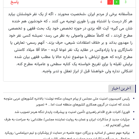
پاسخ
4
3
متأسفانه برخی از مردم ایران ،شخصیت محورند ، اگه از یک نفر خوششان بیاید
هر کار درست یا اشتباه وی را طوری توجیه می کنند ، که خودشون هم خنده
شان می گیره- آیت الله یزدی در حوزه تخصص خود یک بحث فقهی و تخصصی
مطرح کردند ، که کاملاً منطقی واصولی به نظر می رسد- نمیشه کسی نفر خود
را مهدوی بداند و بر خلاف اعتقادات شیعی، حرف بزند.- آنهم رسمی- تعارض یا
ناسازگاری و یا پارادوکس در عقاید یک نفر غوغا کرده - حالا آقا میلاد کامنتی
مطرح کرده که هیچ ارتباطی با موضوع نداره حالا یا مطلب فقهی بیان شده
برایش ثقیله یا برای تفریح خواسته یک کنایه سطحی و عامیانه مطرح کنه.
اشکالی نداره ولی خواهشا قبل از ابراز تعقل و تدبر واجبه.
آخرین اخبار
رئیس کمیسیون امنیت ملی مجلس از پیام «پیمان مکه» نوشت؛ بالاخره کشورهای عربی متوجه
شدند که امنیت در گروی همکاری کشورهای منطقه است اما... + تصویر
فوری/ کلیات طرح اقدام راهبردی تأمین امنیت و پیشرفت پایدار تنگه هرمز تصویب شد
جزئیات جدید از مذاکرات ایران و عمان به روایت نماینده مجلس/ مقتدایی: به صراحت به طرف
عمانی گفته‌ایم که...
بیانیه مهم جمعی از اساتید و بزرگان حوزه علمیه در حمایت از پزشکیان و تیم دیپلماسی؛ رویکرد
جنابعالی در مسأله مذاکرات مورد حمایت مراجع عظام تقلید است