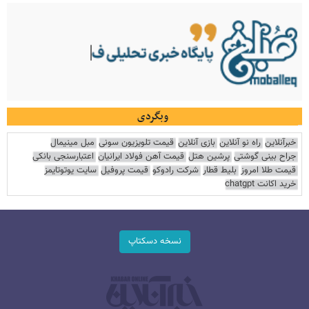
وبگردی
خبرآنلاین
راه نو آنلاین
بازی آنلاین
قیمت تلویزیون سونی
مبل مینیمال
جراح بینی گوشتی
پرشین هتل
قیمت آهن فولاد ایرانیان
اعتبارسنجی بانکی
قیمت طلا امروز
بلیط قطار
شرکت رادوکو
قیمت پروفیل
سایت یوتوتایمز
خرید اکانت chatgpt
نسخه دسکتاپ