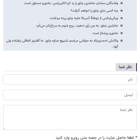
واشنگتن سخنان جانشین چاوز را رد کرد/کاپریلس: مادورو مسئول است
چه کسی جای چاوز را خواهد گرفت؟
ویکی‌لیکس از توطئۀ آمریکا علیه چاوز پرده برداشت
جانشین چاوز: به من رأی ندهید، روح شوم به سراغ‌تان می‌آید
مادورو پیشتاز است
واکنش احمدی‌نژاد به حواشی مراسم تشییع جنازه چاوز: ما گفتیم اتفاقی نیفتاده ولی
آ‌نها…
نظر شما
*
لطفا حاصل عبارت را در جعبه متن روبرو وارد کنید