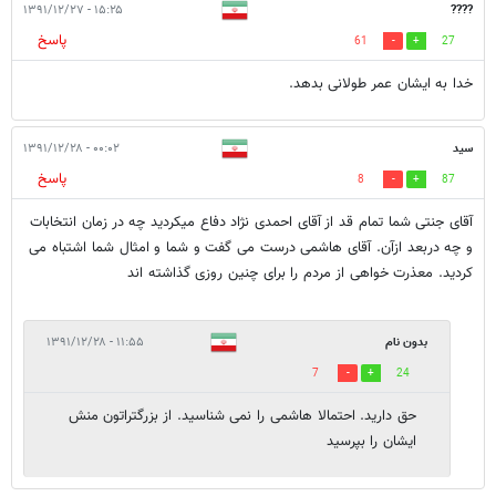
۱۵:۲۵ - ۱۳۹۱/۱۲/۲۷
????
پاسخ
61
27
خدا به ایشان عمر طولانی بدهد.
سید
۰۰:۰۲ - ۱۳۹۱/۱۲/۲۸
پاسخ
8
87
آقای جنتی شما تمام قد از آقای احمدی نژاد دفاع میکردید چه در زمان انتخابات
و چه دربعد ازآن. آقای هاشمی درست می گفت و شما و امثال شما اشتباه می
کردید. معذرت خواهی از مردم را برای چنین روزی گذاشته اند
بدون نام
۱۱:۵۵ - ۱۳۹۱/۱۲/۲۸
7
24
حق دارید. احتمالا هاشمی را نمی شناسید. از بزرگتراتون منش
ایشان را بپرسید