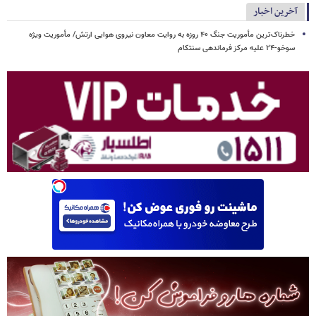
آخرین اخبار
خطرناک‌ترین مأموریت جنگ ۴۰ روزه به روایت معاون نیروی هوایی ارتش/ مأموریت ویژه
سوخو-۲۴ علیه مرکز فرماندهی سنتکام