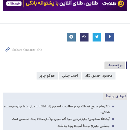
برچسب‌ها
محمود احمدی ‌نژاد
احمد جنتی
هوگو چاوز
خبرهای مرتبط
تذکرهای صریح آیت‌الله یزدی خطاب به احمدی‌نژاد: اطلاعات دینی شما درباره «رجعت»
ناکافی…
آیت‌الله ممدوحی: چاوز در دین خود آدم خوبی بود/ «رجعت» بحث تخصصی است
جانشین چاوز از توطئۀ آمریکا پرده برداشت