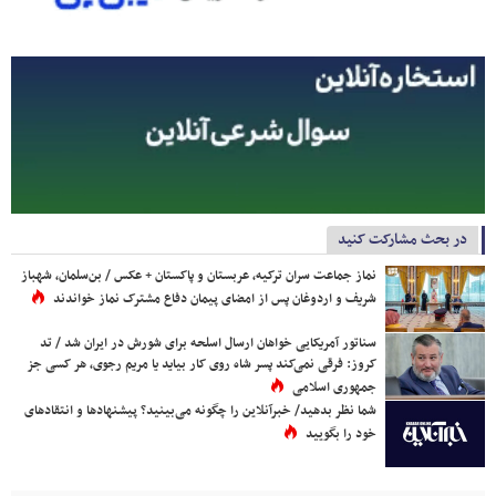
در بحث مشارکت کنید
نماز جماعت سران ترکیه، عربستان و پاکستان + عکس / بن‌سلمان، شهباز
شریف و اردوغان پس از امضای پیمان دفاع مشترک نماز خواندند
سناتور آمریکایی خواهان ارسال اسلحه برای شورش در ایران شد / تد
کروز: فرقی نمی‌کند پسر شاه روی کار بیاید یا مریم رجوی، هر کسی جز
جمهوری اسلامی
شما نظر بدهید/ خبرآنلاین را چگونه می‌بینید؟ پیشنهادها و انتقادهای
خود را بگویید