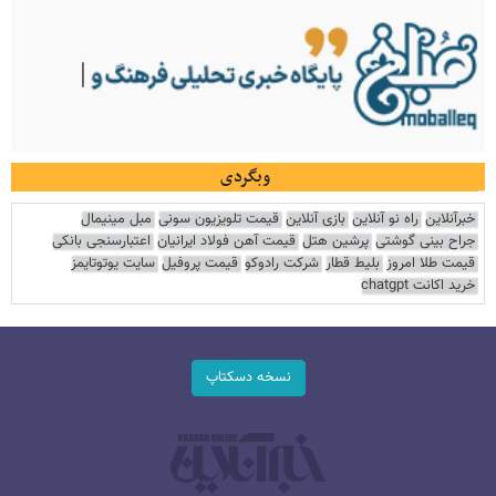
وبگردی
خبرآنلاین
راه نو آنلاین
بازی آنلاین
قیمت تلویزیون سونی
مبل مینیمال
جراح بینی گوشتی
پرشین هتل
قیمت آهن فولاد ایرانیان
اعتبارسنجی بانکی
قیمت طلا امروز
بلیط قطار
شرکت رادوکو
قیمت پروفیل
سایت یوتوتایمز
خرید اکانت chatgpt
نسخه دسکتاپ