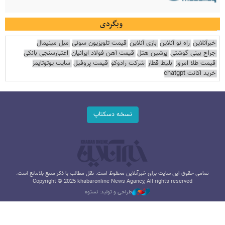
وبگردی
خبرآنلاین
راه نو آنلاین
بازی آنلاین
قیمت تلویزیون سونی
مبل مینیمال
جراح بینی گوشتی
پرشین هتل
قیمت آهن فولاد ایرانیان
اعتبارسنجی بانکی
قیمت طلا امروز
بلیط قطار
شرکت رادوکو
قیمت پروفیل
سایت یوتوتایمز
خرید اکانت chatgpt
نسخه دسکتاپ
تمامی حقوق این سایت برای خبرآنلاین محفوظ است. نقل مطالب با ذکر منبع بلامانع است.
Copyright © 2025 khabaronline News Agancy, All rights reserved
طراحی و تولید: نستوه