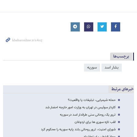
برچسب‌ها
بشار اسد
سوریه
خبرهای مرتبط
حمله شیمیایی، تبلیغات یا واقعیت؟
کاردار سوئیس در تهران به وزارت امور خارجه احضار شد
ترور یک روحانی سنی طرفدار اسد در سوریه
لقب تازه سوری ها برای اردوغان
شورای امنیت، ترور روحانی بلند پایه سوریه را محکوم کرد
معاذ الخطیب استعفا داد