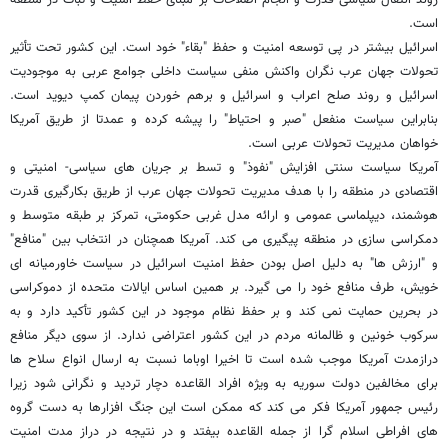
است.
اسرائیل بیشتر در پی توسعه امنیت و حفظ "بقاء" خود است. این کشور تحت تأثیر
تحولات جهان عرب نگران واکنش منفی سیاست داخلی جوامع عربی به موجودیت
اسرائیل و روند صلح اعراب و اسرائیل و برهم خوردن پیمان کمپ دیوید است.
بنابراین سیاست منفعل "صبر و احتیاط" را پیشه کرده و عمدتا از طریق آمریکا
خواهان مدیریت تحولات عربی است.
آمریکا سیاست سنتی افزایش "نفوذ" و تسط بر جریان های سیاسی- امنیتی و
اقتصادی در منطقه را با هدف مدیریت تحولات جهان عرب از طریق بکارگیری قدرت
هوشمند، دیپلماسی عمومی و ارائه مدل غربی حکومتی، تمرکز بر طبقه متوسط و
دمکراسی سازی در منطقه پیگیری می کند. آمریکا همچنان در انتخاب بین "منافع"
و "ارزش ها" به دلیل اصل بودن حفظ امنیت اسرائیل در سیاست خاورمیانه ای
خویش، طرف منافع خود را می گیرد. بر همین اساس ایالات متحده از دموکراسی
در بحرین حمایت نمی کند و بر حفظ نظام موجود در این کشور تأکید دارد و به
سرکوب خونین و ظالمانه مردم در این کشور اعتراضی ندارد. از سوی دیگر منافع
درازمدت آمریکا موجب شده است تا اخیرا اوباما نسبت به ارسال انواع سلاح ها
برای مخالفین دولت سوریه به ویژه افراد القاعده دچار تردید و نگرانی شود زیرا
رئیس جمهور آمریکا فکر می کند که ممکن است این جنگ افزارها به دست گروه
های افراطی اسلام گرا از جمله القاعده بیفتد و در نتیجه در دراز مدت امنیت