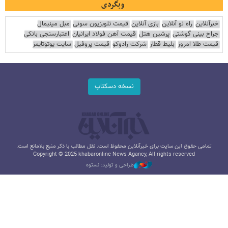
وبگردی
خبرآنلاین
راه نو آنلاین
بازی آنلاین
قیمت تلویزیون سونی
مبل مینیمال
جراح بینی گوشتی
پرشین هتل
قیمت آهن فولاد ایرانیان
اعتبارسنجی بانکی
قیمت طلا امروز
بلیط قطار
شرکت رادوکو
قیمت پروفیل
سایت یوتوتایمز
نسخه دسکتاپ
تمامی حقوق این سایت برای خبرآنلاین محفوظ است. نقل مطالب با ذکر منبع بلامانع است.
Copyright © 2025 khabaronline News Agancy, All rights reserved
طراحی و تولید: نستوه