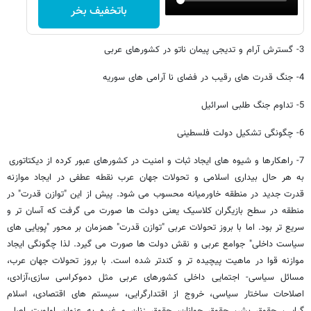
باتخفیف بخر
3- گسترش آرام و تدیجی پیمان ناتو در کشورهای عربی
4- جنگ قدرت های رقیب در فضای نا آرامی های سوریه
5- تداوم جنگ طلبی اسرائیل
6- چگونگی تشکیل دولت فلسطینی
7- راهکارها و شیوه های ایجاد ثبات و امنیت در کشورهای عبور کرده از دیکتاتوری
به هر حال بیداری اسلامی و تحولات جهان عرب نقطه عطفی در ایجاد موازنه
قدرت جدید در منطقه خاورمیانه محسوب می شود. پیش از این "توازن قدرت" در
منطقه در سطح بازیگران کلاسیک یعنی دولت ها صورت می گرفت که آسان تر و
سریع تر بود. اما با بروز تحولات عربی "توازن قدرت" همزمان بر محور "پویایی های
سیاست داخلی" جوامع عربی و نقش دولت ها صورت می گیرد. لذا چگونگی ایجاد
موازنه قوا در ماهیت پیچیده تر و کندتر شده است. با بروز تحولات جهان عرب،
مسائل سیاسی- اجتمایی داخلی کشورهای عربی مثل دموکراسی سازی،آزادی،
اصلاحات ساختار سیاسی، خروج از اقتدارگرایی، سیستم های اقتصادی، اسلام
گرایی، حقوق بشر، حقوق جوانان، حقوق زنان و غیره به عنوان اولویت اصلی