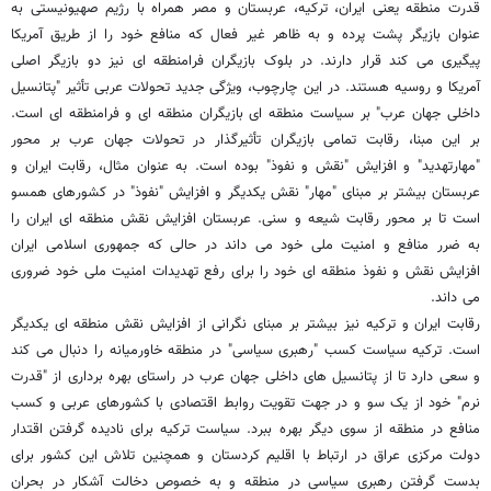
قدرت منطقه یعنی ایران، ترکیه، عربستان و مصر همراه با رژیم صهیونیستی به
عنوان بازیگر پشت پرده و به ظاهر غیر فعال که منافع خود را از طریق آمریکا
پیگیری می کند قرار دارند. در بلوک بازیگران فرامنطقه ای نیز دو بازیگر اصلی
آمریکا و روسیه هستند. در این چارچوب، ویژگی جدید تحولات عربی تأثیر "پتانسیل
داخلی جهان عرب" بر سیاست منطقه ای بازیگران منطقه ای و فرامنطقه ای است.
بر این مبنا، رقابت تمامی بازیگران تأثیرگذار در تحولات جهان عرب بر محور
"مهارتهدید" و افزایش "نقش و نفوذ" بوده است. به عنوان مثال، رقابت ایران و
عربستان بیشتر بر مبنای "مهار" نقش یکدیگر و افزایش "نفوذ" در کشورهای همسو
است تا بر محور رقابت شیعه و سنی. عربستان افزایش نقش منطقه ای ایران را
به ضرر منافع و امنیت ملی خود می داند در حالی که جمهوری اسلامی ایران
افزایش نقش و نفوذ منطقه ای خود را برای رفع تهدیدات امنیت ملی خود ضروری
می داند.
رقابت ایران و ترکیه نیز بیشتر بر مبنای نگرانی از افزایش نقش منطقه ای یکدیگر
است. ترکیه سیاست کسب "رهبری سیاسی" در منطقه خاورمیانه را دنبال می کند
و سعی دارد تا از پتانسیل های داخلی جهان عرب در راستای بهره برداری از "قدرت
نرم" خود از یک سو و در جهت تقویت روابط اقتصادی با کشورهای عربی و کسب
منافع در منطقه از سوی دیگر بهره ببرد. سیاست ترکیه برای نادیده گرفتن اقتدار
دولت مرکزی عراق در ارتباط با اقلیم کردستان و همچنین تلاش این کشور برای
بدست گرفتن رهبری سیاسی در منطقه و به خصوص دخالت آشکار در بحران