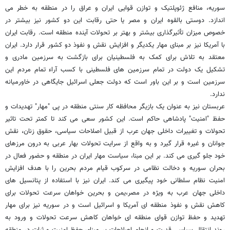
سوریه، منافع ژئوپلتیک و توازن قوایی ایران و عراق را در منطقه به خطر می
اندازد. دوستی بالقوه ایران و مصر یا حتی رقابت این دو کشور نیز بیشتر در
خصوص میزان تأثیرگذاری بیشتر و بهتر بر تحولات آینده منطقه است. رقابت ایران
با آمریکا نیز بر مبنای مهار یکدیگر و افزایش نقش و نفوذ دو کشور قرار دارد. ایران
معتقد به تلاش برای کمک به فلسطینیان برای بازگشت به سرزمین مادری و
تشکیل یک دولت در تمام سرزمین های فلسطینی با کسب آراء تمام مردم این
سرزمین است و بر این باور است که دولت جعلی اسرائیل جایگاهی در خاورمیانه
ندارد.
عربستان نیز به عنوان یک بازیگر محافظه کار سنتی منطقه در پی "مهار" تهدیدات و
حفظ "امنیت" پادشاهی حاکم است. این کشور سعی می کند تا کمتر تحت تاثیر
تحولات و تغییرات داخلی جهان عرب از قبیل اصلاحات سیاسی، حقوق زنان، نقش
جوانان و غیره قرار گیرد و به واقع از سرایت تحولات بهار عربی به درون مرزهای
خود جلو گیری می کند. بر این مبنا، سیاست مهار ایران در منطقه و حضور فعال در
بحران سوریه و دخالت نظامی در سرکوب قیام مردم بحرین را با هدف افزایش
امنیت نظام سلطانی خود پیگیری می کند. ایران نیز با استفاده از پتانسیل های
داخلی جهان عرب به ویژه در مصر،یمن و بحرین خواهان سرعت تحولات برای
کاهش نقش و نفوذ منطقه ای آمریکا و اسرائیل است و در سوریه نیز برای مهار
تهدید و حفظ توازن قوای منطقه ای خواهان کاهش سرعت تحولات و ورود به
روند انتقال سیاسی قدرت و انجام اصلاحات بر مبنای حفظ امنیت و ثبات در منطقه