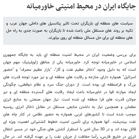
جایگاه ایران در محیط امنیتی خاورمیانه
سیاست های منطقه ای بازیگران تحت تاثیر پتانسیل های داخلی جهان عرب و
تکیه بر روند های مستقل ملی باعث شده تا بازیگران به صورت جدی به راه حل
های منطقه ای برای حل مسائل منطقه ای روی بیاورند.
برای بررسی وضعيت ايران در محيط امنيت منطقه اي باید به جایگاه جمهوری
اسلامی در خاورمیانه توجه کرد. خاورمیانه یکی از مناطق ژئوپلیتیک مهم جهان
است که به دلیل وجود "ذخائر عظیم نفت و گاز"، "بازار عظیم مصرف" و "حضور
اسرائیل" همواره دارای منازعه و رقابت های منطقه ای و نیز مورد توجه قدرت های
بزرگ و فرامنطقه ای بوده است. از دوران جنگ سرد و نظام دوقطبی، چگونگی
ایجاد موازنه قوا در خاورمیانه باعث ایجاد رقابت های گسترده منطقه ای و نیز
جولان قدرت های فرا منطقه ای شده است. نیاز جهان صنعتی به منابع انرژی
مطمئن و همچنین نیاز به داشتن منابعی مستقل در مقابل ذخائر انرژی روسیه
موجب شده است تا کشورهای غربی همواره به حضور نظامی در کنار چاه های
نفت بیندیشند. آنها همواره برای تأمین امنیت خطوط کشتیرانی اهمیت ویژه ای
قائل بوده اند و در 30 سال اخیر با استقرار کشتی های جنگی خود در مسیر انتقال
انرژی در خلیج فارس، رأسا حفاظت از جریان نفت را بر عهده گرفته اند. در حال