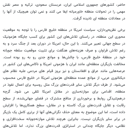
حاضر، کشورهای جمهوری اسلامی ایران، عربستان سعودی، ترکیه و مصر نقش
مهمی را در تحولات منطقه خاورمیانه ایفا می کنند و نمی توان هیچیک از آنها را
در معادلات منطقه ای نادیده گرفت.
برخی نظریه‌پردازان، سیاست امریکا در منطقه خلیج فارس را با توجه به موقعیت
محوری این منطقه، در راستای تلاش‌های این کشور برای کسب جایگاه هژمونیک
در سطح جهانی تعبیر می‌کنند. با این حال، امریکا در دوران بعد از جنگ سرد و به‌
رغم تلاش‌ فراوان و صرف هزینه‌های هنگفت برای تثبیت موقعیت سلطه جویانه
خود در منطقة خلیج فارس، با چالش‌ها و موانع جدی رو به‌ رو بوده است.
مخالفت بازیگران منطقه‌ای مانند ایران با هژمونی امریکا و ناکامی‌های این کشور در
عرصه‌هایی مانند عراق و افغانستان و نیز بروز قیام های مردمی علیه نظام های
دیکتاتوری عربی، از موانع عمده منطقه‌ای هژمونی امریکا در خلیج فارس محسوب
می‌شود. از طرف دیگر تلاش سایر قدرت‌های بزرگ مثل روسیه برای اعمال نفوذ در
منطقه، اقدامی برای موازنه‌سازی در مقابل امریکا تلقی می شود. گرچه
درهم‌تنیدگی روابط و برخورداری از منافع مشترک در فضای جهانی‌شده، از سطح
رقابت و تقابل قدرت‌های بزرگ کاسته و در مقابل، سطح همکاری‌ها را افزایش
داده است، اما این موضوع به معنای حذف نگرانی‌های آنها از برتری کامل یک بازیگر
در برابر سایر بازیگران نیست. بنابراین هرچند تلاش موازنه‌جویانه سخت‌افزاری و
نظامی، دیگر جایگاه چندانی در استراتژی قدرت‌های بزرگ ندارد، اما تلاش‌های