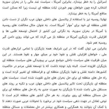
اسرائیل را به خطر بیندازد. بنابراین آمریکا ، سیاست نمد مالی را در بحران سوریه
انتخاب کرده چون خواهان بهم خوردن ثبات منطقه ای نیست زیرا که ممکن است
منافع آمریکا را به خطر بیندازد.
نهایتا روسیه نیز با استفاده از پتانسیل های داخلی جهان عرب نگران از دست دادن
نقش منطقه ای خود برای "مهار" آمریکا است. به عنوان مثال مخالفت های روسیه
با آمریکا در بحران سوریه، به نگرانی این کشور از احتمال توسعه طلبی ها و
افزایش قدرت بازیگری آمریکا در منطقه باز می گردد که می تواند روزی دامن گیر
روسیه هم شود.
بنابراین می توان گفت که در این شرایط، همه بازیگران با تمامی ابزارهای قدرت
ملی ، خواهان افزایش نقش و نفوذ خود بر مبنای مهار و نفوذ هستند. در این
میان ظرفیت های سیاست داخلی جوامع عربی بر پیچیدگی های سیاست منطقه ای
بازیگران افزوده است. البته باید توجه داشت که با توسعه نقش مردم در حاکمیت
کشورها، دامنه نقش و نفوذ بازیگران منطقه ای و فرامنطقه ای تغییر کرده است و
راه حل های منطقه ای برای حل بحران های جاری تقویت شده است. سیاست های
منطقه ای بازیگران تحت تاثیر پتانسیل های داخلی جهان عرب و تکیه بر روند های
مستقل ملی باعث شده تا بازیگران به صورت جدی به راه حل های منطقه ای برای
حل مسائل منطقه ای روی بیاورند. به هر حال کشور های منطقه لازم است تا
نوعی تعادل در جهت دهی سیاست خود در برخورد با تحولات عربی صورت دهند تا
با کمک آن بتوانند به همگرایی و همکاری بیشتر در حل معضلات و مسائل منطقه