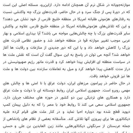
موازنه‌جویانه در شکل نرم آن همچنان ادامه دارد. ازاین‌رو، مسئله اصلی این است
که در دورة پس از جنگ سرد و در حال حاضر، قدرت‌های بزرگ چه واکنشی نسبت
به رفتارهای هژمونی‌ طلبانه امریکا در منطقه خلیج فارس از خود نشان می دهند؟
و این که تلاش‌های هژمونی‌طلبانه امریکا در منطقه خلیج فارس علاوه بر واکنش
سایر قدرت‌های بزرگ با چه چالش‌هایی مواجه می باشد؟ آیا بیداری اسلامی و بهار
عربی موجب تغییر موازنه قوا در منطقه خواهد شد و حضور نظامی قدرت های
بزرگ را کاهش خواهد داد و یا این که دور جدیدی از منازعات و رقابت ها آغاز
خواهد شد؟ آنچه می توان در پاسخ به این سوال گفت آن است که نقش ملت ها
در سیاست منطقه ای افزایش پیدا خواهد کرد و قدرت مانور رژیم صهیونیستی در
دراز مدت کاهش پیدا خواهد کرد و میل به تعاملات سازنده بین دولت ها و ملت
ها نیز فزونی خواهد یافت.
در حال حاضر در پیرامون مرزهای ایران، دولت عراق با نا امنی ها و چالش های
مهمی روبرو است. جمهوری اسلامی ایران روابط دوستانه ای با دولت و ملت عراق
دارد و همکاری های نزدیکی بین دو کشور در حوزه های مختلف جریان دارد.
جمهوری اسلامی سعی می کند تا روابط خود با مصر را که به دلیل پیمان کمپ
دیوید قطع شده بود دوباره احیا نماید و در کنار ملت های قیام کرده علیه
دیکتاتوری ها برای پیروزی آنها تلاش کند. متأسفانه بعضی از نظام های پادشاهی از
جمله عربستان از سرنگونی دیکتاتورهایی مانند زین العابدین بن علی و حسنی