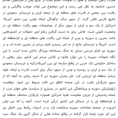
مبارک راضی نیستند و هنوز از تحولات انجام شده در عراق پس از سرنگونی صدام
حسین خشنود به نظر نمی رسند و این موضوع می تواند موجب واگرایی و نیز
رقابت بین بعضی از قدرت های منطقه ای از جمله ایران و عربستان سعودی در
خلیج فارس تلقی گردد. از سوی دیگر، چگونگی ایجاد توازن بین محور آمریکا-
اسرائیل از یک سو و ایران از سوی دیگر از موضوعات مهم رقابت منطقه ای در
وضعیت کنونی است. تلاش برای به دست گرفتن زمام امور تحولات در کشورهایی
مانند بحرین و سوریه و یمن از جمله این رقابت های منطقه ای و فرامنطقه ای
است. آمریکا و عربستان مانع از به ثمر رسیدن قیام مردم در بحرین شده اند و در
سوریه نیز قیام مردمی تبدیل به جنگ مسلحانه ویرانگر داخلی شده است. با این
نگاه تحولات سوریه را می توان علاوه بر تلاش مردم این کشور برای رهایی از
ساختار حکومتی تک حزبی در واقع منازعه ای بین آمریکا،ترکیه و عربستان سعودی
از یک سو و ایران و روسیه و چین از سوی دیگر برای کسب قدرت و ایجاد نفوذ
بیشتر منطقه ای ارزیابی کرد. حل بحران سوریه نیز تا حدود زیادی به آنچه که از
سوی بازیگران رقیب در این صحنه اتفاق می افتد مربوط می شود. موقعیت
ژئوپلیتیکی سوریه و پیشاهنگی این کشور در بسیاری از سیاست های جهان عرب از
جمله پشتیبانی از جریان مقاومت علیه اسرائیل همواره بازیگران مختلف منطقه ای
و فرامنطقه ای را در مسائل این کشور درگیر کرده است. آنچه را که می توان
امروزه در صحنه معادلات سوریه مشاهده کرد و در ادبیات روابط بین الملل نیز
این امر مورد توجه قرار گرفته در واقع نشانه هایی از شکل گیری یک جنگ سرد