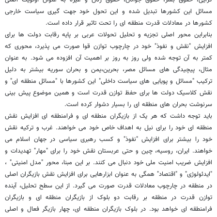
مسائل این کشورها تبدیل شده و این تحول خود جهت گیری سیاست خارجی
کشورها در معادلات قدرت منطقه ای را تحت تاثیر قرار داده است.
بنابراین محور اصلی تجزیه و تحلیل تحولات عربی بر پایه رقابت دولت ها برای
افزایش "نقش و نفوذ" خود در چارچوب توازن قوا صورت می پذیرد، محوری که
کمتر به آن توجه شده ولی روز به روز بر اهمیت آن افزوده می شود. به عنوان
مثال، پیچیدگی های مسائل مصر، بحرین،یمن و بحران سوریه بیشتر به دلیل
ترکیب "مسائل و پویایی های سیاست داخلی" این کشورها با "مسائل منطقه ای" و
نقش کلاسیک دولت ها برای حفظ توازن قدرت است و همین موضوع پیش بینی
سرنوشت بحران های منطقه ای را بسیار دشوار کرده است.
باید توجه داشت که هر یک از بازیگران منطقه ای و فرامنطقه ای افزایش نقش
منطقه ای خود را برای نیل به اهداف خاص خود می خواهند. غرب و ترکیه نقش
خود را بیشتر برای افزایش "نفوذ" و کسب رهبری سیاسی در جهان اسلام می
خواهند. ایران، روسیه، چین و حتی عربستان نقش خود را برای "مهار" تهدیدات و
افزایش ضریب امنیت ملی خود دنبال می کنند. بر این مبنا، محور "مدل امنیتی" ،
"ایدئولوژی" و "اقتصاد" همگی به عنوان ابزارهایی برای افزایش نقش بازیگران اصلی
در منطقه در چارچوب معادلات قدرت صورت می گیرد. از این سطح تحلیل، آینده
توازن قدرت در منطقه بر رقابت دو بلوک از بازیگران منطقه ای و بازیگران
فرامنطقه ای خواهد بود. در بلوک بازیگران منطقه ای، چهار بازیگر فعال و اصلی