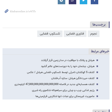
برچسب‌ها
نجوم
فناوری فضایی
تلسکوپ فضایی
خبرهای مرتبط
هرشل و پلانک با موفقیت در مدار زمین قرار گرفتند
هرشل، چشمان خود را به دوردست‌های عالم گشود
کشف 5 کهکشان نامرئی توسط تلسکوپ فضایی هرشل / عکس
کشف حیرت‌انگیز هرشل: ستاره آب‌فشان
کشف همسایه‌ای جدید در فاصله 47,000,000,000,000,000,000 کیلومتری
رژیم غذایی چرب و چیلی برای سیاهچاله شکموی راه شیری
ماموریت غیرممکن برای نجات تنها شکارچی فرازمینی‌ها