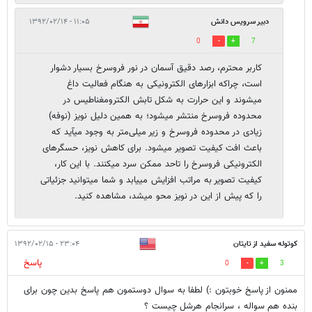
دبیر سرویس دانش
۱۱:۰۵ - ۱۳۹۲/۰۲/۱۴
0
7
کاربر محترم، رصد دقیق آسمان در نور فروسرخ بسیار دشوار
است، چراکه ابزارهای الکترونیکی به هنگام فعالیت داغ
می‎شوند و این حرارت به شکل تابش الکترومغناطیس در
محدوده فروسرخ منتشر می‏شود؛ به همین دلیل نویز (نوفه)
زیادی در محدوده فروسرخ و زیر میلی‌متر به وجود می‏آید که
باعث افت کیفیت تصویر می‏شود. برای کاهش نویز، حسگرهای
الکترونیکی فروسرخ را تاحد ممکن سرد می‎کنند. با این کار،
کیفیت تصویر به مراتب افزایش می‏یابد و شما می‏توانید جزئیاتی
را که پیش از این در نویز محو می‎شد، مشاهده کنید.
کوتوله سفید از تایتان
۲۳:۰۴ - ۱۳۹۲/۰۲/۱۵
پاسخ
0
3
ممنون از پاسخ خوبتون :) لطفا به سوال دوستمون هم پاسخ بدین چون برای
بنده هم سواله ، سرانجام هرشل چیست ؟