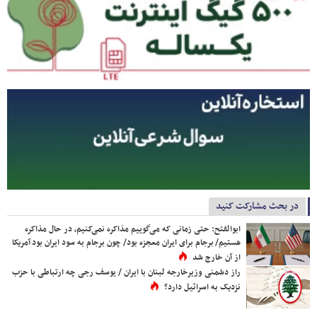
در بحث مشارکت کنید
ابوالفتح: حتی زمانی که می‌گوییم مذاکره نمی‌کنیم، در حال مذاکره
هستیم/ برجام برای ایران معجزه بود/ چون برجام به سود ایران بود آمریکا
از آن خارج شد
راز دشمنی وزیرخارجه لبنان با ایران / یوسف رجی چه ارتباطی با حزب
نزدیک به اسرائیل دارد؟