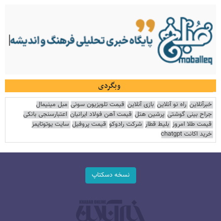
وبگردی
خبرآنلاین
راه نو آنلاین
بازی آنلاین
قیمت تلویزیون سونی
مبل مینیمال
جراح بینی گوشتی
پرشین هتل
قیمت آهن فولاد ایرانیان
اعتبارسنجی بانکی
قیمت طلا امروز
بلیط قطار
شرکت رادوکو
قیمت پروفیل
سایت یوتوتایمز
خرید اکانت chatgpt
نسخه دسکتاپ