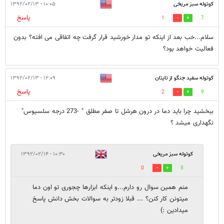
کوتوله سبز مریخی
۱۰:۰۵ - ۱۳۹۲/۰۲/۱۳
پاسخ
1
7
سلام...خب بعد از اینکه تو مدار خورشید قرار گرفت چه اتفاقی می افته؟ بدون
فعالیت خواهد بود؟
کوتوله سفید جنگو از تایتان
۱۲:۰۹ - ۱۳۹۲/۰۲/۱۳
پاسخ
2
9
ببخشید چرا باید دما در درون هرشل تا صفر مطلق " -273 درجه سلسیوس"
نگهداری میشد ؟
کوتوله سبز مریخی
۱۰:۳۰ - ۱۳۹۲/۰۲/۱۴
0
5
منم همین سوال رو دارم...و اینکه ابزارها چجوری تو اون دما
میتونن کار کنن؟ ... قبلا زودتر به سوالات بخش دانش پاسخ
میدادین :)