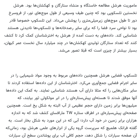
ماموریت هرشل مطالعه خاستگاه و منشاء ستارگان و کهکشان‌ها بود. هرشل
نخستین تلسکوپی بود که چنین طیف وسیعی از طول موج‌های نور، از فروسرخ
دور تا طول موج‌های زیرمیلی‌متری را پوشش می‌داد. این تلسکوپ خصوصا قادر
بود تا نواحی سرد فضا را که برای سایر رصدخانه‌ها و تلسکوپ‌ها نادیدنی هستند
شناسایی کند. داده‌های به دست آمده از هرشل به اخترشناسان کمک کرد تا کشف
کنند که تعداد ستارگان تولیدی کهکشان‌ها در چند میلیارد سال نخست عمر کیهان،
بسیار بیشتر از چیزی است که قبلا تصور می‌شد.
تلسکوپ فضایی هرشل همچنین داده‌های مربوط به وجود مواد شیمیایی را در
سایر اجرام فضایی جمع‌آوری می‌کرد. اخترشناسان از این داده‌ها استفاده کردند تا
سایر مکان‌هایی را که مثلا دارای آب هستند شناسایی نمایند. به کمک این داده‌ها
آنها موفق شدند تا هسته‌ای پیش‌ستاره‌ای را در ابر مولکولی ثور بیابند، که
میلیون‌ها برابر زمین دارای حجم عظیمی از آب البته به شکل یخ است. همچنین
صفحه‌ای پیش‌سیاره‌ای در اطراف ستاره TW مارافسای کشف شد که به اندازه
هزاران برابر زمین در خود آب دارد؛ آبی که در این مورد به شکل بخار است. به
گفته فرانک هلمیچ که سرپرست گروه یکی از ابزارهای علمی هرشل بود، زمانی‌که
آن صفحه سیارات را شکل دهد، حجم کافی آب برای پوشاندن سطح آن سیارات