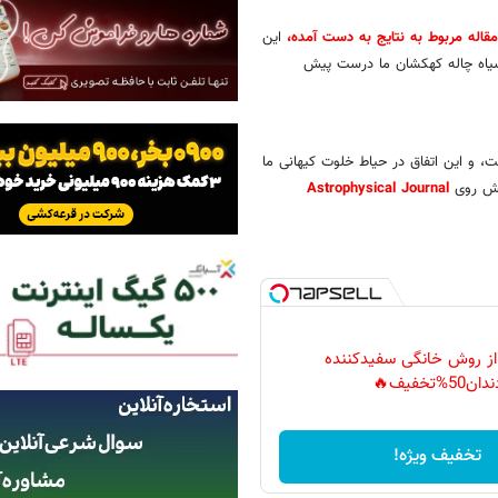
مقاله مربوط به نتایج به دست آمده،
این
می‌گوید: «شاید سیاه چاله کهکشان ما درست پیش
ت، و این اتفاق در حیاط خلوت کیهانی ما
پیش روی
Astrophysical Journal
 از روش خانگی سفیدکننده
دان50%تخفیف🔥
تخفیف ویژه!