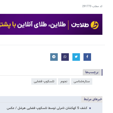
کد مطلب
291773
برچسب‌ها
ستاره‌شناسی
نجوم
تلسکوپ فضایی
خبرهای مرتبط
کشف 5 کهکشان نامرئی توسط تلسکوپ فضایی هرشل / عکس