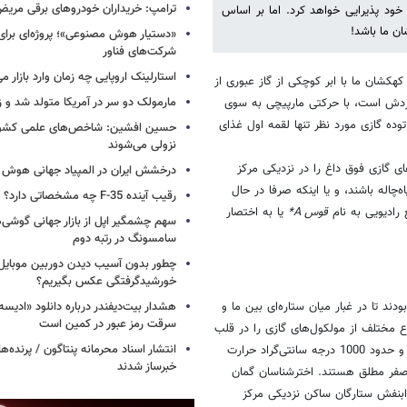
ترامپ: خریداران خودروهای برقی مریض و
ز خود پذیرایی خواهد کرد. اما بر اساس
ان ما باشد!
«دستیار هوش مصنوعی»؛ پروژه‌ای برا
شرکت‌های فناور
استارلینک اروپایی چه زمان وارد بازار م
کهکشان ما با ابر کوچکی از گاز عبوری از
مارمولک دو سر در آمریکا متولد شد و ز
گردش است، با حرکتی مارپیچی به سوی
ده گازی مورد نظر تنها لقمه اول غذای
حسین افشین: شاخص‌های علمی کشور 
نزولی می‌شوند
ی گازی فوق داغ را در نزدیکی مرکز
درخشش ایران در المپیاد جهانی هوش
اله باشند، و یا اینکه صرفا در حال
رقیب آینده F-35 چه مشخصاتی دارد؟
رادیویی به نام
قوس A*
یا به اختصار
سهم چشمگیر اپل از بازار جهانی گوشی‌ه
سامسونگ در رتبه دوم
چطور بدون آسیب دیدن دوربین موبایل 
خورشیدگرفتگی عکس بگیریم؟
د تا در غبار میان ستاره‌ای بین ما و
هشدار بیت‌دیفندر درباره دانلود «ادیسه»
سرقت رمز عبور در کمین است
وع مختلف از مولکول‌های گازی را در قلب
انتشار اسناد محرمانه پنتاگون / پرنده‌ها
کهکشان راه شیری شناسایی کردند، و دریافتند که این گازها بسیار داغ هستند و حدود 1000 درجه سانتی‌گراد حرارت
خبرساز شدند
از صفر مطلق هستند. اخترشناسان گمان
رابنفش ستارگان ساکن نزدیکی مرکز