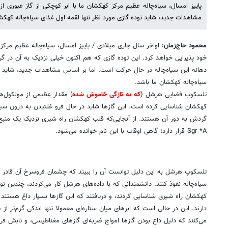
پاییز امسال، سیاه‌چاله عظیم مرکز کهکشان ما با ابر کوچکی از گاز عبوری ا
مشاهدات جدید، شاید توده گازی مورد نظر تنها لقمه اول غذای سیاه‌چاله کهکش
محمود حاج‌زمان:
اواخر سال جاری میلادی / پاییز امسال، سیاه‌چاله عظیم مرکز 
خود پذیرایی خواهد کرد. این توده گازی که هم اکنون خیلی نزدیک به آن در 
دهانه این سیاه‌چاله در حال حرکت است. اما بر اساس مشاهدات جدید، شاید تو
سیاه‌چاله کهکشان ما باشد.
تلسکوپ فضایی هرشل (
که به تازگی خاموش شده
) مقدار عظیمی از مولکول‌ها
کهکشان شناسایی کرده است. این گازها شاید در حال فرو غلتیدن به درون سیاه‌چ
گردش به دور آن هستند. از آنجایی‌که قلب کهکشان راه شیری نزدیک یک منبع 
Sgr *A قرار دارد؛ گاهی اوقات با این نام خوانده می‌شود.
تلسکوپ هرشل به این دلیل توانست آن را ببیند که چشمان فروسرخ آن قادر بودن
سیاه‌چاله نفوذ کنند. دانشمندانی که با داده‌های هرشل کار می‌کردند، چندین ن
دارند. این در حالی است که ابرهای میان ستاره‌ای معمولا تنها اندکی گرم‌تر 
می‌کنند که دلیل داغ بودن گازها امواج ضربه‌ای گازهای مغناطیسی، و تابش ف