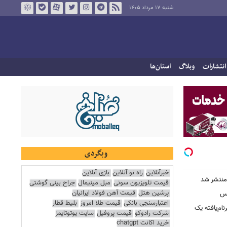
شنبه ۱۷ مرداد ۱۴۰۵
انتشارات
وبلاگ
استان‌ها
وبگردی
خبرآنلاین
راه نو آنلاین
بازی آنلاین
قیمت تلویزیون سونی
مبل مینیمال
جراح بینی گوشتی
پرشین هتل
قیمت آهن فولاد ایرانیان
کس
اعتبارسنجی بانکی
قیمت طلا امروز
بلیط قطار
ییرنام‌یافته یک
شرکت رادوکو
قیمت پروفیل
سایت یوتوتایمز
خرید اکانت chatgpt