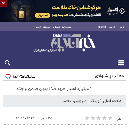
×
فارسی
العربية
English
تماس با ما
درباره ما
تبلیغات
آرشیو
جمعه ۱۶ مرداد ۱۴۰۵
مطالب پیشنهادی
۱ میلیارد اعتبار خرید طلا | بدون ضامن و چک
صفحه اصلی
وبلاگ
درویش، محمد
۲۲ اردیبهشت ۱۳۹۲ - ۱۳:۵۵
۰ نفر