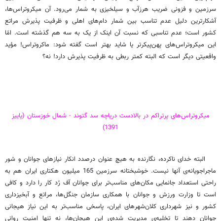
سرزمین و فزونی ضریب هرزآب و سیلخیزی به شمار می‌رود. آن میکروتراس‌ها،
آشکارترین دلیل عدم تناسب بین شمار دام‌های اهلی و ظرفیت پذیرش مراتع
کشور است؛ عدم تناسبی که نسبت آن اینک از یک به سه هم گذشته است. امّا
این میکروتراس‌های پهن‌پیکرتر یا شاید بهتر است گفته شود: ماکروتراس! مؤید
واقعیتی دیگر است که البته کمتر ربطی به ظرفیت پذیرش دارد! نه؟
میکروتراس‌های پرتراکم در بالادست دریاچه سد گتوند - شمال خوزستان (پاییز
1391)
البته خدای ناکرده، نگارنده به هیچ عنوان درصدد انکار نیازهای جوانان و شور
ماجراجویانه‌ی آنها نیست. خوشبختانه سرزمین 165 میلیون هکتاری ایران هم به
راحتی استعداد جانمایی مکان‌های مناسب‌تر برای جوانان آف رُد کار را دارد و کافی
است تا وزارت ورزش و جوانان با همکاری سازمان جنگل‌ها، مراتع و آبخیزداری
کشور و نیز شهرداری کلان‌شهرهای ایران، پاسخی مناسب‌تر به این نیاز هیجانی
جوانان دهند تا تخلیه‌ی مدیریت شده‌ی این هیجان‌ها، نه تنها امنیت روانی