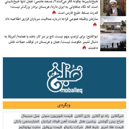
شیخ‌نشین‌ها چگونه فکر می‌کنند؟/ مسجدجامعی: عمان تنها شیخ‌نشینی
است که نگاه متفاوتی به ایران دارد/ عربستان برادر بزرگ‌تر نیست؛
قدرت مسلط خلیج فارس است
سازمان وظیفه عمومی فراجا درباره معافیت سربازان فراری اطلاعیه داد
ابوالفتح: برای ترامپ مهم نیست تاج بر سر کار باشد یا عمامه/ آمریکا به
دنبال تغییر حکومت نیست/ عمان و عربستان در توقف حملات نقش
داشتند
وبگردی
خبرآنلاین
راه نو آنلاین
بازی آنلاین
قیمت تلویزیون سونی
مبل مینیمال
جراح بینی گوشتی
پرشین هتل
قیمت آهن فولاد ایرانیان
اعتبارسنجی بانکی
قیمت طلا امروز
بلیط قطار
شرکت رادوکو
قیمت پروفیل
سایت یوتوتایمز