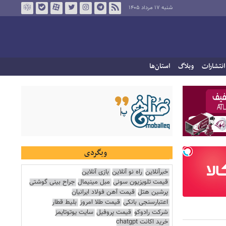
شنبه ۱۷ مرداد ۱۴۰۵
انتشارات
وبلاگ
استان‌ها
وبگردی
خبرآنلاین
راه نو آنلاین
بازی آنلاین
قیمت تلویزیون سونی
مبل مینیمال
جراح بینی گوشتی
پرشین هتل
قیمت آهن فولاد ایرانیان
اعتبارسنجی بانکی
قیمت طلا امروز
بلیط قطار
شرکت رادوکو
قیمت پروفیل
سایت یوتوتایمز
خرید اکانت chatgpt