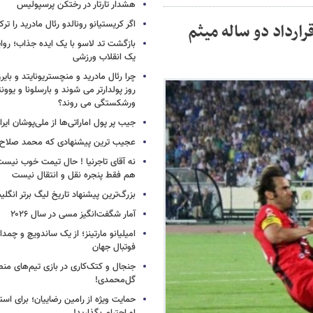
هشدار تارتار در رختکن پرسپولیس
اگر کریستیانو رونالدو رئال مادرید را ترک
ارداد دو ساله میثم
بازگشت تد لاسو با یک ایده جذاب؛ روای
یک انقلاب ورزشی
چرا رئال مادرید و منچستریونایتد و بای
روز پولدارتر می شوند و بارسلونا و ی
ورشکستگی می روند؟
جیب پر پول اماراتی‌ها از ملی‌پوشان ایرا
عجیب ترین پیشنهادی که محمد صلاح ر
نه آقای تاجرنیا ! حال تیمت خوب نی
هم فقط پنجره نقل و انتقال نیست
بزرگ‌ترین پیشنهاد تاریخ لیگ برتر انگل
آمار شگفت‌انگیز مسی در سال ۲۰۲۶
امیلیانو مارتینز؛ از یک ساندویچ و چمد
فوتبال جهان
جنجال و کتک‌کاری در بازی تیم‌های منص
گل‌محمدی!
حمایت ویژه از رامین رضاییان؛ برای است