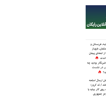
یه، عربستان و
لمان، شهباز
ز امضای پیمان
ندند
برنگار بودید چه
ور در نشست
د؟
ان ارسال اسلحه
شد / تد کروز:
روی کار بیاید یا
جز جمهوری