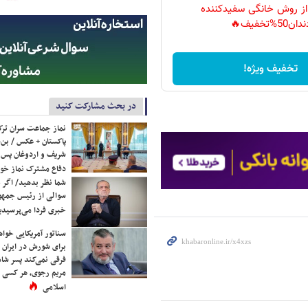
 از روش خانگی سفیدکننده
دان50%تخفیف🔥
تخفیف ویژه!
در بحث مشارکت کنید
نماز جماعت سران ترک
پاکستان + عکس / بن‌س
شریف و اردوغان پس ا
دفاع مشترک نماز خوا
شما نظر بدهید/ اگر خ
سوالی از رئیس جمه
خبری فردا می‌پرسیدی
سناتور آمریکایی خواه
برای شورش در ایران 
فرقی نمی‌کند پسر شاه 
مریم رجوی، هر کسی 
اسلامی