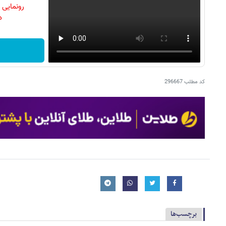
رونمایی
دن
کد مطلب
296667
برچسب‌ها