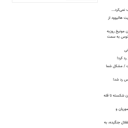
 نمی‌کرد...
ت هالیوود از
رن مونیخ روزبه
وونتوس به سمت
نی
د کرد!
ست / مشکل شما
یس رد شد!
ان شکسته تا قله
وریان و
قلال جنگیده، به