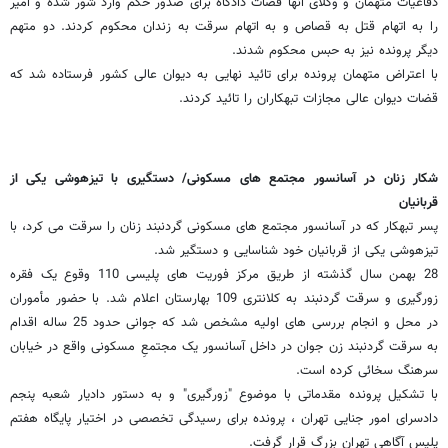
دفاعیات متهمان و وکلای آنها قضات دادگاه برای صدور حکم وارد شور شده و امیر
را به اتهام قتل به قصاص و به اتهام سرقت به زندان محکوم کردند. دو متهم
دیگر پرونده نیز به حبس محکوم شدند.
با اعتراض متهمان پرونده برای تائید نهایی به دیوان عالی کشور فرستاده شد که
قضات دیوان عالی مجازات تبهکاران را تائید کردند.
شکار زنان در آسانسور مجتمع های مسکونی/ دستگیری با تیزهوشی یکی از
قربانیان
پسر تبهکار که در آسانسور مجتمع های مسکونی گردنبند زنان را سرقت می کرد، با
تیزهوشی یکی از قربانیان خود شناسایی و دستگیر شد.
28 بهمن سال گذشته از طریق مرکز فوریت های پلیسی 110 وقوع یک فقره
زورگیری و سرقت گردنبند به کلانتری 109 بهارستان اعلام شد. با حضور مأموران
در محل و انجام بررسی های اولیه مشخص شد که جوانی حدود 25 ساله اقدام
به سرقت گردنبند زن جوان در داخل آسانسور یک مجتمعِ مسکونی واقع در خیابان
سرهنگ سخائی کرده است.
با تشکیل پرونده مقدماتی با موضوع "زورگیری" و به دستور دادیار شعبه پنجم
دادسرای امور جنایی تهران ، پرونده برای رسیدگی تخصصی در اختیار پایگاه هفتم
پلیس آگاهی تهران بزرگ قرار گرفت.