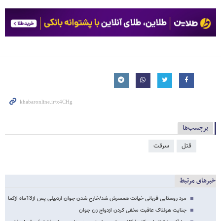
برچسب‌ها
قتل
سرقت
خبرهای مرتبط
مرد روستایی قربانی خیانت همسرش شد/خارج شدن جوان اردبیلی پس از13ماه ازکما
جنایت هولناک عاقبت مخفی کردن ازدواج زن جوان