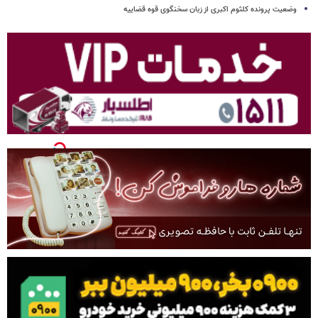
وضعیت پرونده کلثوم اکبری از زبان سخنگوی قوه قضاییه