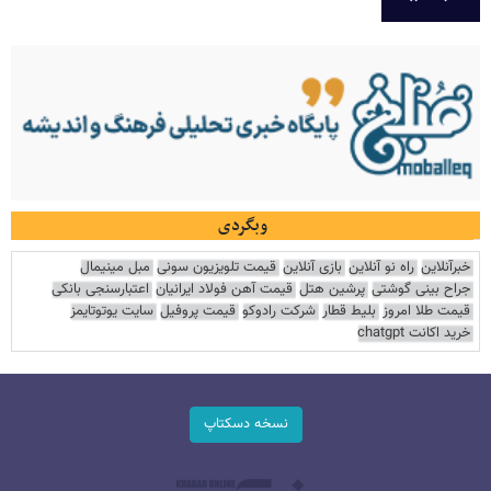
وبگردی
خبرآنلاین
راه نو آنلاین
بازی آنلاین
قیمت تلویزیون سونی
مبل مینیمال
جراح بینی گوشتی
پرشین هتل
قیمت آهن فولاد ایرانیان
اعتبارسنجی بانکی
قیمت طلا امروز
بلیط قطار
شرکت رادوکو
قیمت پروفیل
سایت یوتوتایمز
خرید اکانت chatgpt
نسخه دسکتاپ