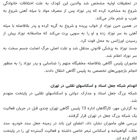
در تحقیقات اولیه مشخص شد والدین این کودک به علت اختلافات خانوادگی
شروع به مشاجره کرده که پدر نوزاد پس از مصرف مواد با میله آهنی شروع به
ضرب و شتم مادر می‌کند.
در همین حین نوزاد از خواب پریده و شروع به گریه کرده و پدر بلافاصله با میله
آهنی به سر نوزاد زده و او را به سویی پرت می‌کند که متاسفانه نوزاد پیش از
رسیدن اورژانس به محل فوت کرد.
جسد نوزاد به پزشکی قانونی منتقل شد و علت اصلی مرگ اصابت جسم سخت به
سر نوزاد اعلام شد.
ماموران پلیس آگاهی بلافاصله مخفیگاه متهم را شناسایی و پدر نوزاد را به منظور
انجام بازجویی‌های تخصصی به پلیس آگاهی انتقال دادند.
انهدام شبکه جعل اسناد و اسکناسهای تقلبی در تهران
شبکه بزرگ جعل اسناد و مدارک دولتی و اسکناسهای تقلبی در پایتخت منهدم
شد.
به گزارش مهر، کارآگاهان اداره 13 پلیس آگاهی تهران چندی قبل در جریان فعالیت
یک شبکه بزرگ جعل در تهران قرار گرفتند.
بررسی های ماموران نشان داد، اعضای این باند در زمینه جعل سند خودرو، سند
ملک، گواهینامه و اسکناس تبحر خاصی داشته و فعالیت گسترده ای را در پایتخت
آغاز کرده اند.