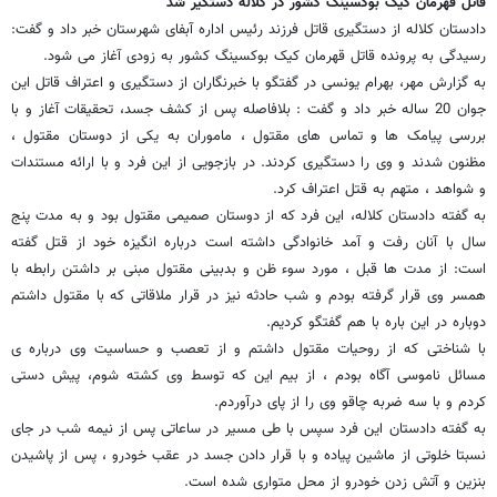
قاتل قهرمان کیک بوکسینگ کشور در کلاله دستگیر شد
دادستان کلاله از دستگیری قاتل فرزند رئیس اداره آبفای شهرستان خبر داد و گفت:
رسیدگی به پرونده قاتل قهرمان کیک بوکسینگ کشور به زودی آغاز می شود.
به گزارش مهر، بهرام یونسی در گفتگو با خبرنگاران از دستگیری و اعتراف قاتل این
جوان 20 ساله خبر داد و گفت : بلافاصله پس از کشف جسد، تحقیقات آغاز و با
بررسی پیامک ها و تماس های مقتول ، ماموران به یکی از دوستان مقتول ،
مظنون شدند و وی را دستگیری کردند. در بازجویی از این فرد و با ارائه مستندات
و شواهد ، متهم به قتل اعتراف کرد.
به گفته دادستان کلاله، این فرد که از دوستان صمیمی مقتول بود و به مدت پنج
سال با آنان رفت و آمد خانوادگی داشته است درباره انگیزه خود از قتل گفته
است: از مدت ها قبل ، مورد سوء ظن و بدبینی مقتول مبنی بر داشتن رابطه با
همسر وی قرار گرفته بودم و شب حادثه نیز در قرار ملاقاتی که با مقتول داشتم
دوباره در این باره با هم گفتگو کردیم.
با شناختی که از روحیات مقتول داشتم و از تعصب و حساسیت وی درباره ی
مسائل ناموسی آگاه بودم ، از بیم این که توسط وی کشته شوم، پیش دستی
کردم و با سه ضربه چاقو وی را از پای درآوردم.
به گفته دادستان این فرد سپس با طی مسیر در ساعاتی پس از نیمه شب در جای
نسبتا خلوتی از ماشین پیاده و با قرار دادن جسد در عقب خودرو ، پس از پاشیدن
بنزین و آتش زدن خودرو از محل متواری شده است.