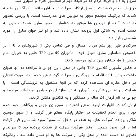
شروع به داد و فریاد کردم که در طبقه دوم از آسانسور خارج و متواری شد.
در زمان انجام تحقیقات از محل ارتکاب سرقت در خیابان حافظ ، کارآگاهان متوجه
شدند که پارکینگ مجتمع مجهز به دوربین های مداربسته است. با بررسی تصاویر
به دست آمده از دوربین ها موفق به شناسایی تصویر سارق شدند. تصاویر به
دست آمده به شاکی اول پرونده نشان داده شد و او نیز جوان سارق را مورد
شناسایی قرار داد.
سرانجام ظهر روز یکم مرداد امسال و طی تماس یکی از شهروندان با 110 در
خصوص شناسایی سارق اموال خود ، مأموران کلانتری 129 جامی به خیابان امام
خمینی (ره)، خیابان میردامادی مراجعه کردند.
با حضور مأموران کلانتری 129 جامی در محل ، زن جوانی با مراجعه به آنها عنوان
داشت جوانی را که اقدام به زورگیری و سرقت گردنبندش کرده ، به صورت اتفاقی
در داخل مغازه ای مشاهده کرده که در آنجا مشغول به فروشندگی است . با
هدایت و راهنمایی شاکی ، مأموران به در مغازه ای در خیابان میردامادی مراجعه و
جوانی به نام آرمان 24 ساله را دستگیر و به کلانتری منتقل کردند.
آرمان که در اظهارات اولیه مدعی اشتباه از سوی زن جوان و بیگناهی خود شده
بود ، برای انجام تحقیقات در اختیار پایگاه هفتم قرار گرفت و از سوی دومین
شاکی پرونده "سرقت های به عنف در داخل آسانسور" مورد شناسایی قرار گرفت
اما با این وجود همچنان منکر هرگونه سرقت از شکات پرونده بود تا سرانجام
تصاویر به دست آمده از محل یکی از سرقت ها به او نشان داده شد . زمانیکه