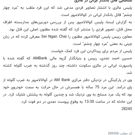
شناسایی قاتل بانکدار ایرانی در مالزی
پلیس مالزی با انتشار تصاویر فردی مدعی شد که این فرد ملقب به "مرد چهار
چشم" قاتل بانکدار ایرانی در کوالالامپور است.
به گزارش ایسنا، پلیس کوالالامپور پس از برررسی‌ دوربین‌های مداربسته اطراف
محل قتل، تصویر فردی را منتشر کرد که گفته شده مظنون اصلی این قتل بود.
معاون رییس پلیس کوالالامپور مظنون را Sei Ngan Chai معرفی کرده که در زبان
چینی به معنی "مرد چهار چشم" است.
پلیس از مردم برای پیداکردن این فرد کمک خواست.
حسین احمد نجدی، رییس و بنیانگذار گروه مالی AMBank که گفته شده با
پاسپورت ایرانی در مالزی سکونت داشته، چند روز گذشته به ضرب گلوله کشته
شد.
وی در پارکینگی در نزدیکی دفتر مرکزی AM Bank در کوالالامپور به ضرب گلوله از
پای درآمد. این مرد 75 ساله با همسرش در حال حرکت به سمت خودروی خود
بود که یک مرد مسلح به وی نزدیک شد و چندین گلوله به پشتش شلیک کرد. در
این حادثه که در ساعت 13:30 به وقوع پیوست نجدی در دم فوت کرد.
28245
کد مطلب
306556