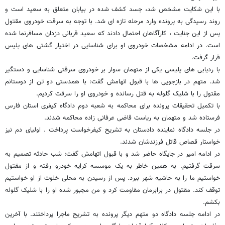
با این شکایت مشخص شد، جسد کشف شده در بیابان متعلق به سعید است و
روند رسیدگی به پرونده وارد مرحله تازه ای شد. با توجه به سرقت خودروی مقتول
پس از این جنایت ، کارآگاهان احتمال دادند که سعید قربانی دزدان مسافرنما شده
است. در ادامه مشخصات خودروی او برای شناسایی در اختیار گشتی های پلیس
قرار گرفت.
با ردیابی های پلیسی یکی از متهمان سوار بر خودروی سرقتی شناسایی و دستگیر
شد. متهم در بازجویی ها با قبول اتهامش گفت: با همدستی دو تن از دوستانم
مقتول را با شلیک گلوله به قتل رسانده و خودروی او را سرقت کردیم.
با تکمیل تحقیقات پرونده برای محاکمه به شعبه دوم دادگاه کیفری استان فارس
فرستاده شد و متهمان به ریاست قاضی عرفانی زاده محاکمه شدند.
در جلسه دادگاه نماینده دادستان به تشریح کیفرخواست پرداخت . اولیای دم نیز
خواستار قصاص قاتل فرزندشان شدند.
در ادامه امیر در جایگاه حاضر شد و با قبول اتهامش گفت: شب حادثه تصمیم به
سرقت گرفتیم. به همین خاطر به یک موسسه کرایه خودرو رفته و از مقتول
خواستیم ما را به حاشیه شهر ببرد. پس از رسیدن به محلی خلوت از او خواستیم
توقف کند. مقتول در برابرمان مقاومت کرد و من مجبور شده او را با شلیک گلوله
بکشم.
در ادامه جلسه دادگاه دو متهم دیگر پرونده به تشریح ماجرا پرداختند. با آخرین