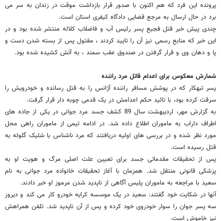
پرونده این فرد که هم اکنون با صدور قرار بازداشت موقت در زندان به سر می
برد در حال ارسال به مرجع قضایی دادگاه کیفری استان است.
چندی پیش خبر قتل فجیع پسر رئیس آب و فاضلاب کلاله منتشر شده بود و در
این خبر که منابع رسمی نیز آن را تایید کردند ، مقتول پس از بسته شدن دست و
پا و دهان وی و قرار گرفتن در صندوق عقب سمند ، به آتش کشیده شده بود.
شمارش معکوس برای اعدام قاتل مرد راننده
پسر تبهکار که در پوشش مسافر راننده آژانس را به قتل رسانده و خودرویش را
سرقت کرده بود، با تائید حکم اعدامش در یک قدمی چوبه دار قرار گرفت.
به گزارش مهر، اردیبهشت سال 89 کشف جسد مرد جوانی در یکی از جاده های
اطراف داراب به ماموران اطلاع داده شد. در ادامه تیمی از ماموران راهی محل
مورد نظر شده و در بررسی های اولیه دریافتند که مرد ناشناس با شلیک گلوله به
قتل رسیده است.
پس از تحقیقات مقدماتی جسد برای تعیین علت اصلی مرگ و هویت او به
پزشکی قانونی منتقل شد. همزمان با آغاز تحقیقات خانواده مرد جوانی به نام
سعید با مراجعه به ماموران پلیس آگاهی از ناپدید شدن مرموز او خبر دادند.
آنها در شکایت خود گفتند: سعید در یک موسسه کرایه خودرو کار می کند و دیروز
سه پسر جوان را سوار خودروی خود کرده و پس از آن ناپدید شد. تلفن همراهش
نیز خاموش است.