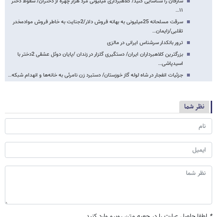
سارقان را شناسایی کنید/ کلاهبرداری میلیونی مرد هزار چهره از دختران/ سقوط دختر
۱۱…
سرقت مسلحانه 25میلیونی به بهانه فروش دلار/2جنایت به خاطر فروش موادمخدر
تقلبی/زایمان…
ترور بانکدار سرشناس ایرانی در مالزی
بزرگترین کلاهبرداران ایران/ دستگیری گلزار در زندان /پایان دوئل عشقی 2دختر با
اسیدپاشی…
جزئیات انفجار در شاه لوله گاز خوزستان/ دستبرد زن نامرئی به خانه‌ها و انهدام شبکه…
نظر شما
*
لطفا حاصل عبارت را در جعبه متن روبرو وارد کنید