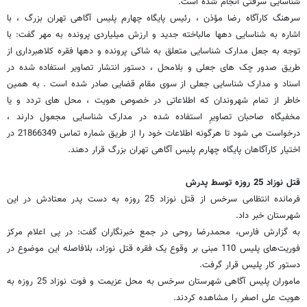
شناسایی سرقتی انجام شده است.
سرهنگ کارآگاه رضا مؤذن ، رئیس پایگاه چهارم پلیس آگاهی تهران بزرگ ، با
اشاره به شناسایی دهها مالباخته جدید و ارزش میلیاردی پرونده به مهر گفت: با
توجه به جعل مدارک شناسایی متعلق به شاکی پرونده و دهها فقره کلاهبرداری از
طریق صدور چک های جعلی و بلامحل ، دستور انتشار تصاویر استفاده شده در
اسناد و مدارک شناسایی جعلی از سوی مقام قضایی صادر شده است . به همین
خاطر از تمام شهروندان که اطلاعاتی در خصوص هویت ، محل های تردد و یا
مخفیگاه صاحبان تصاویرِ استفاده شده در مدارک شناسایی مجعول دارند ،
درخواست می شود تا هرگونه اطلاعات خود را از طریق شماره تماس 21866349 در
اختیار کارآگاهان پایگاه چهارم پلیس آگاهی تهران بزرگ قرار دهند.
قتل نوزاد 25 روزه توسط پدرش
فرمانده انتظامی سرخس از قتل نوزاد 25 روزه به دست پدر معتادش در این
شهرستان خبر داد.
به گزارش فارس، محمدرضا روحی در جمع خبرنگاران گفت: در پی اعلام مرکز
فوریت‌های پلیس 110 مبنی بر وقوع یک فقره قتل نوزاد، بلافاصله این موضوع در
دستور کار پلیس قرار گرفت.
ماموران پلیس آگاهی شهرستان سرخس به محل عزیمت و فوت نوزاد 25 روزه به
هویت علی اصغر را مشاهده کردند.