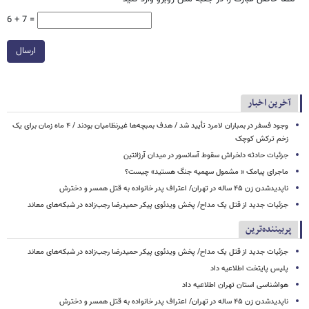
6 + 7 =
ارسال
آخرین اخبار
وجود فسفر در بمباران لامرد تأیید شد / هدف بمبچه‌ها غیرنظامیان بودند / ۴ ماه زمان برای یک
زخم ترکش کوچک
جزئیات حادثه دلخراش سقوط آسانسور در میدان آرژانتین
ماجرای پیامک « مشمول سهمیه جنگ هستید» چیست؟
ناپدیدشدن زن ۴۵ ساله در تهران/ اعتراف پدر خانواده به قتل همسر و دخترش
جزئیات جدید از قتل یک مداح/ پخش ویدئوی پیکر حمیدرضا رجب‌زاده در شبکه‌های معاند
پربیننده‌ترین
جزئیات جدید از قتل یک مداح/ پخش ویدئوی پیکر حمیدرضا رجب‌زاده در شبکه‌های معاند
پلیس پایتخت اطلاعیه داد
هواشناسی استان تهران اطلاعیه داد
ناپدیدشدن زن ۴۵ ساله در تهران/ اعتراف پدر خانواده به قتل همسر و دخترش