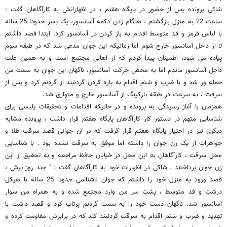
شاکی پرونده پس از حضور در پایگاه هفتم ، در اظهاراتش به کارآگاهان گفت :
ساعت 22 به منزل بازگشتم . هنگام زدن دکمه آسانسور، یک پسر حدودا 25 ساله
با لباس قرمز و قد متوسط اقدام به باز کردن در آسانسور کرد. ابتدا قصد داشتم
تا از داخل آسانسور خارج شوم اما زمانیکه این جوان مدعی شد که در طبقه سوم
پیاده می شود، اطمینان پیدا کردم که از اهالی مجتمع است و به همین علت
داخل آسانسور ماندم اما به محض حرکت آسانسور، ناگهان این جوان به سمت من
حمله ور شد و با ضرب و شتم اقدام به پاره کردن گردنبند از گردنم کرد و پس از
سرقت ، به سرعت در طبقه پارکینگ از آسانسور خارج و متواری شد.
همزمان با آغاز رسیدگی به پرونده و در حالیکه اقدامات و تحقیقات پلیسی برای
شناسایی متهم در دستور کار کارآگاهان پایگاه هفتم قرار داشت ، پرونده مشابه
دیگری نیز در اختیار پایگاه هفتم قرار گرفت که در آن جوانی قصد سرقت طلا و
جواهرات از یک زن جوان را داشته اما موفق به سرقت نشده بود . با شناسایی
محل سرقت ، کارآگاهان به این محل در خیابان حافظ مراجعه و به تحقیق از این
زن جوان پرداختند . شاکی در اظهارات خود به کارآگاهان گفت : " چند روز پیش ،
قصد ورود به منزل خود را داشتم که جوان ناشناسی حدودا 25 ساله با هیکل
درشت و قد متوسط ، پشت سر من وارد مجتمع شده و به همراه من سوار
آسانسور شد. ناگهان دست خود را به سمت گردنم پرتاب کرد و قصد داشت با
تهدید و ضرب و شتم اقدام به سرقت گردنبند کند که در برابرش مقاومت کرده و