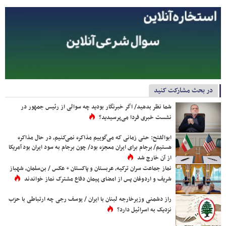
در بحث مشارکت کنید
شما نظر بدهید/ اگر خبرنگار بودید چه سوالی از رئیس جمهور در
نشست خبری فردا می‌پرسیدید؟
ابوالفتح: حتی زمانی که می‌گوییم مذاکره نمی‌کنیم، در حال مذاکره
هستیم/ برجام برای ایران معجزه بود/ چون برجام به سود ایران بود آمریکا
از آن خارج شد
نماز جماعت سران ترکیه، عربستان و پاکستان + عکس / بن‌سلمان، شهباز
شریف و اردوغان پس از امضای پیمان دفاع مشترک نماز خواندند
راز دشمنی وزیرخارجه لبنان با ایران / یوسف رجی چه ارتباطی با حزب
نزدیک به اسرائیل دارد؟