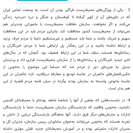
3 - یکی از ویژگی‌های محیط‌زیست فراگیر بودن آن است، به وسعت تمامی ایران
که در جا‌ی‌جای آن از کویر گرفته تا کوهستان و جنگل و دریا «مردم» زندگی
می‌کنند و اگر نخواهند، سازمان حفاظت محیط‌زیست با مامورانی چندبرابر هم
نمی‌تواند از محیط‌زیست کشور محافظت کند بنابراین مردم باید در این محافظت
سهیم و شریک باشند و شما باید مستقیم و غیرمستقیم دایما با مردم حرف بزنید
و ارتباط داشته باشید و در این رهگذر پل ارتباطی شما با مردم، خبرنگاران و
رسانه‌ای‌ها هستند، سلف شما در این ارتباط ضعیف بود. آنچنان که در سال‌های
اخیر دیدید خبرنگاران و رسانه‌ای‌ها را از سازمان محیط‌زیست فراری داد و پردیسان
تبدیل به جزیره‌ای دور از مردم شد که مسلما این موضوع را به‌خوبی از
عکس‌العمل‌های حاضران در جلسه تودیع و معارفه دریافتید، تازه حاضران در این
جلسه به‌نوعی وابسته به سازمان بودند وگرنه در میان عامه مردم قضیه از این
هم بدتر است.
4- در نشست‌هایی که بعضی از آنها را شخصا شاهد بوده‌ام با محیط‌بانان قدیمی
داشتید، به‌خوبی واقفید که بازنشستگان سازمان محیط‌زیست حتما با بازنشستگان
ادارات و سازمان‌های دیگر فرق دارند. آنها به‌هنگام بازنشستگی دریایی از دانش و
تجربه هستند که به‌خوبی می‌توانند به‌عنوان مشاوران رییس سازمان، مدیران کل و
مدیران ادارات مثمرثمر بوده و در آموزش محیط‌بانان جدید نقش موثری داشته