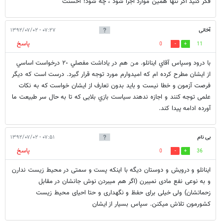
فکر کنید اگر تنها همین موارد اجرا شود ، چه شود! احسنت
آخانى
۰۷:۲۷ - ۱۳۹۲/۰۷/۰۲
پاسخ
0
11
با درود وسپاس آقاي اينانلو. من هم در ياداشت مفصلي ٢٠ درخواست اساسي
از ايشان مطرح كرده ام كه اميدوارم مورد توجه قرار گيرد. درست است كه ديگر
فرصت آزمون و خطا نيست و بايد بدون تعارف از ايشان خواست كه به نكات
علمى توجه كنند و اجازه ندهند سياست بازي بلايى كه تا به حال سر طبيعت ما
آورده ادامه پيدا كند.
بی نام
۰۷:۵۱ - ۱۳۹۲/۰۷/۰۲
پاسخ
0
36
اینانلو و درویش و دوستان دیگه با اینکه پست و سمتی در محیط زیست ندارن
و به نوعی نفع مادی نمیبرن (اگر هم میبردن نوش جانشان در مقابل
زحماتشان) ولی خیلی برای حفظ و نگهداری و حتا احیای محیط زیست
کشورمون تلاش میکنن. سپاس بسیار از ایشان