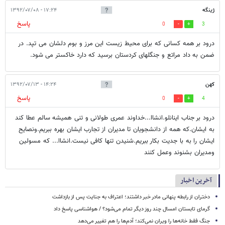
ژینگه
۱۷:۲۴ - ۱۳۹۲/۰۷/۰۸
پاسخ
0
3
درود بر همه کسانی که برای محیط زیست این مرز و بوم دلشان می تپد. در
ضمن به داد مراتع و جنگلهای کردستان برسید که دارد خاکستر می شود.
کهن
۱۴:۲۴ - ۱۳۹۲/۰۷/۱۳
پاسخ
0
4
درود بر جناب اینانلو.انشاا...خداوند عمری طولانی و تنی همیشه سالم عطا کند
به ایشان.که همه از دانشجویان تا مدیران از تجارب ایشان بهره ببریم.ونصایح
ایشان را به با جدیت بکار ببریم.شنیدن تنها کافی نیست.انشاا... که مسولین
ومدیران بشنوند وعمل کنند
آخرین اخبار
دختران از رابطه پنهانی مادر خبر داشتند؛ اعتراف به جنایت پس از بازداشت
گرمای تابستان امسال چند روز دیگر تمام می‌شود؟ / هواشناسی پاسخ داد
جنگ فقط خانه‌ها را ویران نمی‌کند؛ آدم‌ها را هم تغییر می‌دهد