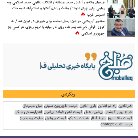
«پیمان مکه» و آرایش جدید منطقه / ائتلاف نظامی جدید اسلامی چه
پیامی برای تهران دارد؟ / مثلث ریاض، آنکارا و اسلام‌آباد علیه خلاء
امنیتی غرب
سناتور آمریکایی خواهان ارسال اسلحه برای شورش در ایران شد / تد
کروز: فرقی نمی‌کند پسر شاه روی کار بیاید یا مریم رجوی، هر کسی جز
جمهوری اسلامی
وبگردی
خبرآنلاین
راه نو آنلاین
بازی آنلاین
قیمت تلویزیون سونی
مبل مینیمال
جراح بینی گوشتی
پرشین هتل
قیمت آهن فولاد ایرانیان
اعتبارسنجی بانکی
قیمت طلا امروز
بلیط قطار
شرکت رادوکو
قیمت پروفیل
سایت یوتوتایمز
خرید اکانت chatgpt