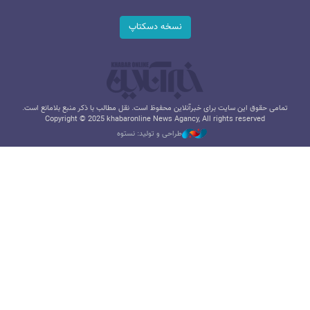
نسخه دسکتاپ
تمامی حقوق این سایت برای خبرآنلاین محفوظ است. نقل مطالب با ذکر منبع بلامانع است.
Copyright © 2025 khabaronline News Agancy, All rights reserved
طراحی و تولید: نستوه