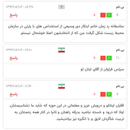
بی نام
۰۸:۳۸ - ۱۳۹۲/۰۷/۰۲
پاسخ
6
8
متاسفانه رد زمان خانم ابتکار دور وسیعی از استخدامی های با پارتی در سازمان
محیط زیست شکل گرفت من که از انتخابشون اصلا خوشحال نیستم
بی نام
۰۹:۱۰ - ۱۳۹۲/۰۷/۰۲
پاسخ
0
11
سپاس فراوان از آقای اینان لو
بی نام
۱۱:۱۴ - ۱۳۹۲/۰۷/۰۲
پاسخ
0
8
اقایان اینانلو و درویش عزیز و معلمانی در این حوزه که شاید ما نشناسیمشان.
اولا که درود و خسته نباشید بدرقه راهتان و ثانیا در کنار همه زحمتتان به
تربیت شاگردان لایق و با انگیزه نیز بیاندیشید.