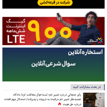
در بحث مشارکت کنید
رأی جنجالی درباره تغییر نام؛ ثبت‌احوال مخالفت کرد/ دادگاه
تجدیدنظر تغییر نام «رقیه» به «رویا» را پذیرفت/ استدلال مهم قضات
درباره حق هویت