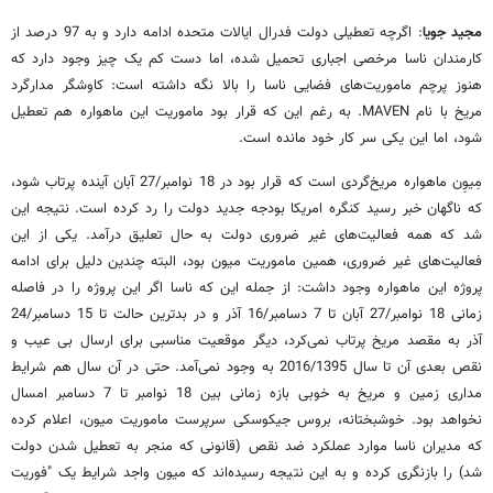
مجید جویا
: اگرچه تعطیلی دولت فدرال ایالات متحده ادامه دارد و به 97 درصد از
کارمندان ناسا مرخصی اجباری تحمیل شده، اما دست کم یک چیز وجود دارد که
هنوز پرچم ماموریت‌های فضایی ناسا را بالا نگه داشته است: کاوشگر مدارگرد
مریخ با نام MAVEN. به رغم این که قرار بود ماموریت این ماهواره هم تعطیل
شود، اما این یکی سر کار خود مانده است.
مِیوِن ماهواره مریخ‌گردی است که قرار بود در 18 نوامبر/27 آبان آینده پرتاب شود،
که ناگهان خبر رسید کنگره امریکا بودجه جدید دولت را رد کرده است. نتیجه این
شد که همه فعالیت‌های غیر ضروری دولت به حال تعلیق درآمد. یکی از این
فعالیت‌های غیر ضروری، همین ماموریت میون بود، البته چندین دلیل برای ادامه
پروژه این ماهواره وجود داشت: از جمله این که ناسا اگر این پروژه را در فاصله
زمانی 18 نوامبر/27 آبان تا 7 دسامبر/16 آذر و در بدترین حالت تا 15 دسامبر/24
آذر به مقصد مریخ پرتاب نمی‌کرد، دیگر موقعیت مناسبی برای ارسال بی عیب و
نقص بعدی آن تا سال 2016/1395 به وجود نمی‌آمد. حتی در آن سال هم شرایط
مداری زمین و مریخ به خوبی بازه زمانی بین 18 نوامبر تا 7 دسامبر امسال
نخواهد بود. خوشبختانه، بروس جیکوسکی سرپرست ماموریت میون، اعلام کرده
که مدیران ناسا موارد عملکرد ضد نقص (قانونی که منجر به تعطیل شدن دولت
شد) را بازنگری کرده و به این نتیجه رسیده‌اند که میون واجد شرایط یک "فوریت