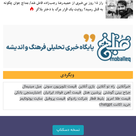
راز ۱۵ روز بی‌خبری از حمیدرضا رجب‌زاده فاش شد/ مداح جوان چگونه
به قتل رسید؟ روایت یک قرار مرگ با دختر بلاگر
وبگردی
خبرآنلاین
راه نو آنلاین
بازی آنلاین
قیمت تلویزیون سونی
مبل مینیمال
جراح بینی گوشتی
پرشین هتل
قیمت آهن فولاد ایرانیان
اعتبارسنجی بانکی
قیمت طلا امروز
بلیط قطار
شرکت رادوکو
قیمت پروفیل
سایت یوتوتایمز
خرید اکانت chatgpt
نسخه دسکتاپ