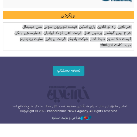
وبگردی
خبرآنلاین
راه نو آنلاین
بازی آنلاین
قیمت تلویزیون سونی
مبل مینیمال
جراح بینی گوشتی
پرشین هتل
قیمت آهن فولاد ایرانیان
اعتبارسنجی بانکی
قیمت طلا امروز
بلیط قطار
شرکت رادوکو
قیمت پروفیل
سایت یوتوتایمز
خرید اکانت chatgpt
نسخه دسکتاپ
تمامی حقوق این سایت برای خبرآنلاین محفوظ است. نقل مطالب با ذکر منبع بلامانع است.
Copyright © 2025 khabaronline News Agancy, All rights reserved
طراحی و تولید: نستوه