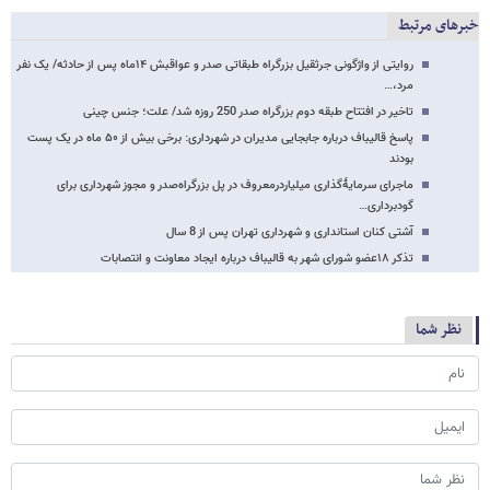
خبرهای مرتبط
روایتی از واژگونی جرثقیل بزرگراه طبقاتی صدر و عواقبش ۱۴ماه پس از حادثه/ یک نفر
مرد،…
تاخیر در افتتاح طبقه دوم بزرگراه صدر 250 روزه شد/ علت؛ جنس چینی
پاسخ قالیباف درباره جابجایی مدیران در شهرداری: برخی بیش از ۵۰ ماه در یک پست
بودند
ماجرای سرمایهٔ‌گذاری میلیاردرمعروف در پل بزرگراه‌صدر و مجوز شهرداری برای
گودبرداری…
آشتی کنان استانداری و شهرداری تهران پس از 8 سال
تذکر ۱۸عضو شورای شهر به قالیباف درباره ایجاد معاونت و انتصابات
نظر شما