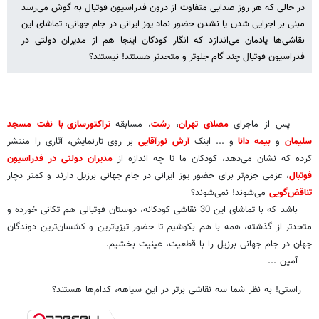
در حالی که هر روز صدایی متفاوت از درون فدراسیون فوتبال به گوش می‌رسد
مبنی بر اجرایی شدن یا نشدن حضور نماد یوز ایرانی در جام جهانی، تماشای این
نقاشی‌ها یادمان می‌اندازد که انگار کودکان اینجا هم از مدیران دولتی در
فدراسیون فوتبال چند گام جلوتر و متحدتر هستند! نیستند؟
پس از ماجرای
مصلای تهران
،
رشت
، مسابقه
تراکتورسازی با نفت مسجد
سلیمان
و
بیمه دانا
و ... اینک
آرش نورآقایی
بر روی تارنمایش، آثاری را منتشر
کرده که نشان می‌دهد، کودکان ما تا چه اندازه از
مدیران دولتی در فدراسیون
فوتبال
، عزمی جزم‌تر برای حضور یوز ایرانی در جام جهانی برزیل دارند و کمتر دچار
تناقض‌گویی
می‌شوند! نمی‌شوند؟
باشد که با تماشای این 30 نقاشی‌ کودکانه، دوستان فوتبالی هم تکانی خورده و
متحدتر از گذشته، همه با هم بکوشیم تا حضور تیزپاترین و کشسان‌ترین دوندگان
جهان در جام جهانی برزیل را با قطعیت، عینیت بخشیم.
آمین ...
راستی! به نظر شما سه نقاشی برتر در این سیاهه، کدام‌ها هستند؟