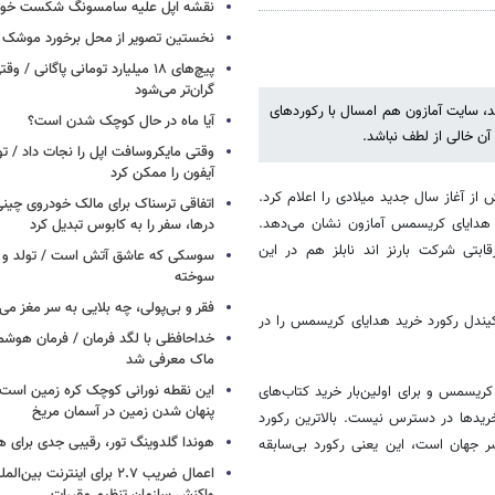
نقشه اپل علیه سامسونگ شکست خور
نخستین تصویر از محل برخورد موشک ف
پیچ‌های ۱۸ میلیارد تومانی پاگانی /
گران‌تر می‌شود
د، سایت آمازون هم امسال با رکوردهای
آیا ماه در حال کوچک شدن است؟
آن خالی از لطف نباشد.
وقتی مایکروسافت اپل را نجات داد / 
آیفون را ممکن کرد
 آغاز سال جدید میلادی را اعلام کرد.
اتفاقی ترسناک برای مالک خودروی چین
ن هدایای کریسمس آمازون نشان می‌دهد.
درها، سفر را به کابوس تبدیل کرد
نیک Nook، محصول پیشرفته و رقابتی شرکت بارنز اند نابلز هم در این
سوسکی که عاشق آتش است / تولد و ز
سوخته
فقر و بی‌پولی، چه بلایی به سر مغز می‌آ
کیندل رکورد خرید هدایای کریسمس را در
خداحافظی با لگد فرمان / فرمان هوشم
ماک معرفی شد
این نقطه نورانی کوچک کره زمین است 
کریسمس و برای اولین‌بار خرید کتاب‌های
پنهان شدن زمین در آسمان مریخ
خریدها در دسترس نیست. بالاترین رکورد
هوندا گلدوینگ تور، رقیبی جدی برای ه
این بیش از 9.5 میلیون آیتم از سراسر جهان است، این یعنی رکورد بی‌سابقه
اعمال ضریب ۲.۷ برای اینترنت 