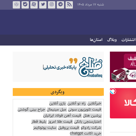
شنبه ۱۷ مرداد ۱۴۰۵
انتشارات
وبلاگ
استان‌ها
وبگردی
خبرآنلاین
راه نو آنلاین
بازی آنلاین
قیمت تلویزیون سونی
مبل مینیمال
جراح بینی گوشتی
پرشین هتل
قیمت آهن فولاد ایرانیان
اعتبارسنجی بانکی
قیمت طلا امروز
بلیط قطار
شرکت رادوکو
قیمت پروفیل
سایت یوتوتایمز
خرید اکانت chatgpt