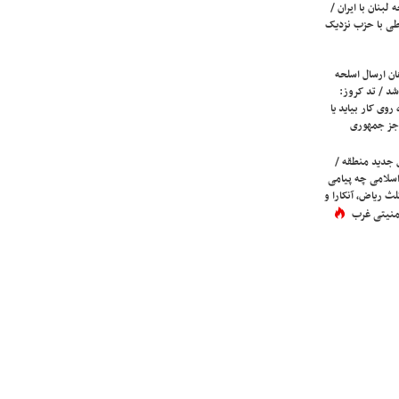
لبنان با ایران /
ی با حزب نزدیک
ان ارسال اسلحه
شد / تد کروز:
روی کار بیاید یا
جز جمهوری
 جدید منطقه /
اسلامی چه پیامی
لث ریاض، آنکارا و
 امنیتی غرب