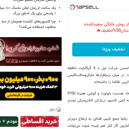
واکنش سازمان تنظیم مقررات
یک ساعت از
/ پاسخی برای یک ادعای بزرگ
چرا کامیون‌های کشنده همزمان از سه 
 از روش خانگی سفیدکننده
متفاوت استفاده می‌کنند؟
دان50%تخفیف🔥
تخفیف ویژه!
در میان خریدهای الکترونیکی آذرماه گذشته پس از کیندل نوبت به آی‌پاد لمسی شرکت اپل با 8 گیگابایت حافظه
به سوم هم متعلق به دستگاه جی.پی.اس خودرویی 260W است. در میان نرم‌افزارها مایکروسافت‌آفیس
در میان ابزارهای بی‌سیم هم اولویت با گوشی همراه نوکیا 5800 (قفل‌شکسته)، هدست بلوتوث و گوشی همراه 9700
 اتمی کاسیو، دربازکن الکترونیکی اوستر
جا جمع کنیم، قله‌ای به ارتفاع دوبرابر
زون اگر کنار هم چیده شوند می‌توانند