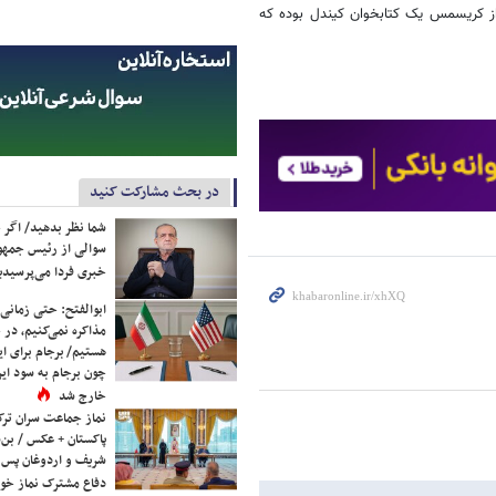
ه پیش از کریسمس یک کتابخوان کیندل بوده که
در بحث مشارکت کنید
شما نظر بدهید/ اگر خ
سوالی از رئیس جمه
خبری فردا می‌پرسیدی
ابوالفتح: حتی زمانی 
مذاکره نمی‌کنیم، در 
هستیم/ برجام برای ای
چون برجام به سود ایرا
خارج شد
نماز جماعت سران ترک
پاکستان + عکس / بن‌س
شریف و اردوغان پس ا
دفاع مشترک نماز خوا