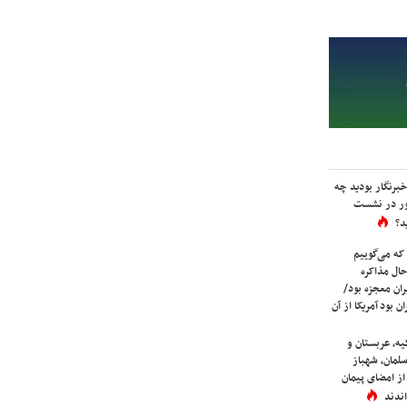
برنگار بودید چه
ور در نشست
د؟
که می‌گوییم
حال مذاکره
ران معجزه بود/
ن بود آمریکا از آن
یه، عربستان و
لمان، شهباز
ز امضای پیمان
ندند