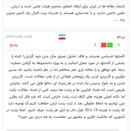
انتشار مقاله ها در ایران برای ارتقاء اعضای محترم هیات علمی است و ارزش
علمی خاصی ندارند و یا عددسازی هستند یا هدرداد بیت المال یک کشور بحران
زده .....
بی نام
۱۷:۲۸ - ۱۳۹۲/۱۱/۲۵
پاسخ
8
16
کامنتها احساسی هستند و فاقد تحلیل عمیق مثل متن خود گزارش! البته با
بخشی از کامنتها در مورد تمایل اساتید و به ویژه دانشجوها به گرفتن حمایت
ستاد نانو موافق و یا مقاله بازی هم مخالفم اما در نطر داشته باشید که مسیر
نوآوری و کاربردی کردن پک پژوهش طولانی تر از چاپ مقالات است. کاربردی
شدن و به بلوغ رسیدن یک ایده در هر زمینه ای سالها طول می کشد بنابراین
طبیعی است که تعداد فناوری ها و پتنت ها درصد کمی از تعداد مقالات باشد.
اما نکته اصلی هزینه های گزاف ثبت پتنت خارجی است که باید فکر کرد وقتی
نمی توانیم به لحاظ حقوقی بعد از ثبت پتنت ازش حفاظت کنیم آیا توجیه دارد
که پتنت با هزینه 15 تا 20 هزار دلار به ازای هر پتنت صرف کنیم. اصلا پتنت در
کشوری که مالکیت فکری و معنوی بی معناست به چه دردی می خورد؟