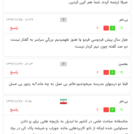
صرفا ترجمه کرده, شما هم کپی کردین.
بی نام
۱۸:۳۶ - ۱۳۹۲/۱۱/۲۵
پاسخ
0
13
هزار سال پيش فردوسي فرمو وا هنوز نفهميديم بزرگي سراسر به گفتار نيست
دو صد گفته چون نيم كردار نيست
محسن
۰۷:۰۳ - ۱۳۹۲/۱۱/۲۶
پاسخ
0
18
قبلا تو درسهای مدرسه میخوندیم:عالم بی عمل به چه ماند؟به زنبور بی عسل
بی نام
۱۲:۵۰ - ۱۳۹۲/۱۱/۲۶
پاسخ
0
10
متاسفانه مباحث علمی در کشور ما تبدیل به بازیچه هایی برای پز دادن
مسئولین شده اینکه از نانو کاربردهایی مانند جوراب و شیشه پاک کن در بیاد