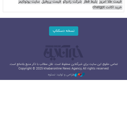
قیمت طلا امروز
بلیط قطار
شرکت رادوکو
قیمت پروفیل
سایت یوتوتایمز
خرید اکانت chatgpt
نسخه دسکتاپ
تمامی حقوق این سایت برای خبرآنلاین محفوظ است. نقل مطالب با ذکر منبع بلامانع است.
Copyright © 2025 khabaronline News Agancy, All rights reserved
طراحی و تولید: نستوه