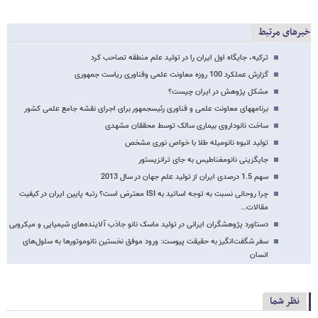
خبرهای مرتبط
ترکیه، جایگاه اول ایران را در تولید علم منطقه تصاحب کرد
گزارش عملکرد 100 روزه معاونت علمی وفناوری ریاست جمهوری
مشکل پژوهش در ایران چیست؟
برنامه‎های معاونت علمی و فناوری رئیس‏جمهور برای اجرای نقشه جامع علمی کشور
ساخت نانوداروی بیماری سالک توسط محققان مشهدی
تولید انبوه نانومیله طلا با خواص نوری مشخص
جایگزینی نانومغناطیس به جای ترانزیستور
سهم 1.5 درصدی ایران از تولید علم جهان در سال 2013
چرا روحانی نسبت به توجه اساتید به ISI معترض است؟ رتبه پایین ایران در کیفیت
مقالات…
دستاورد پژوهشگران ایرانی در تولید ماسک نانو جاذب آلاینده‌های شیمیایی و میکروبی
سفر شگفت‌انگیز به حقیقت پیوست: ورود موفق نخستین نانوموتورها به سلول‌های
انسان
نظر شما