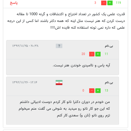
پاسخ
3
119
قدرت علمی یک کشور در تعداد اختراع و اکتشافات و گرنه 1000 تا مقاله
درست کردن که هنر نیست مثل اینه که همه دکتر باشند اما کسی از این درجه
علمی که داره نمی تونه استفاده کنه فایده اش!!!!
بی نام
۲۰:۳۸ - ۱۳۹۲/۱۱/۲۵
20
11
آیه یاس و ناامیدی خوندن هنر نیست.
بی نام
۱۲:۱۴ - ۱۳۹۲/۱۱/۲۶
0
13
من خودم در دوران دکترا نانو کار کردم دوست ادبیاتی داشتم
که این جو کار نانو رو میدید به شوخی می گفت منم میخوام
تزم روی نانو (نان و) سعدی کار کنم