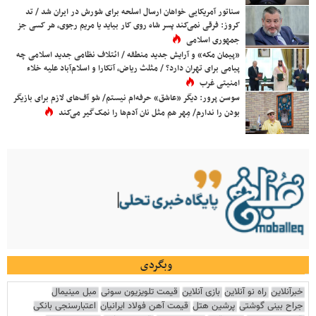
سناتور آمریکایی خواهان ارسال اسلحه برای شورش در ایران شد / تد
کروز: فرقی نمی‌کند پسر شاه روی کار بیاید یا مریم رجوی، هر کسی جز
جمهوری اسلامی
«پیمان مکه» و آرایش جدید منطقه / ائتلاف نظامی جدید اسلامی چه
پیامی برای تهران دارد؟ / مثلث ریاض، آنکارا و اسلام‌آباد علیه خلاء
امنیتی غرب
سوسن پرور: دیگر «عاشق» حرفه‌ام نیستم/ شو آف‌های لازم برای بازیگر
بودن را ندارم/ مِهر هم مثل نان آدم‌ها را نمک‌گیر می‌کند
وبگردی
خبرآنلاین
راه نو آنلاین
بازی آنلاین
قیمت تلویزیون سونی
مبل مینیمال
جراح بینی گوشتی
پرشین هتل
قیمت آهن فولاد ایرانیان
اعتبارسنجی بانکی