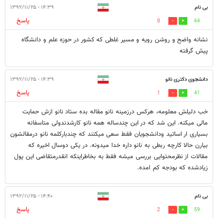
بی نام
۱۴:۳۹ - ۱۳۹۲/۱۱/۲۵
پاسخ
0
64
نشانه واضح و روشن رویه و مسیر غلطی که کشور در حوزه علم و دانشگاه
پیش گرفته
دانشجوی دکتری نانو
۱۴:۳۹ - ۱۳۹۲/۱۱/۲۵
پاسخ
1
41
خب دلیلش معلومه، هرکس درزمینه نانو مقاله بده ستاد نانو ازش حمایت
مالی میکنه. این شد که در این چندساله همه نانو کارشدندولی متاسفانه
بسیاری ار اساتید ودانشجویان فقط سعی میکنند که چندبارکلمه نانو درمقالشون
بیارن حالا کارچه ربطی به نانو داره خدا میدونه. در یکی دوسال اخیره که
مقالات از نظرمحتوایی بررسی میشه فقط به بخاطراینکه انقدرمتقاضی این پول
زیادشده که بودجه کم امده.
بی نام
۱۴:۴۰ - ۱۳۹۲/۱۱/۲۵
پاسخ
2
59