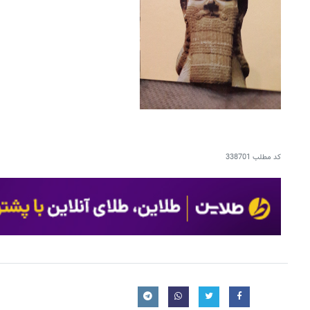
کد مطلب
338701