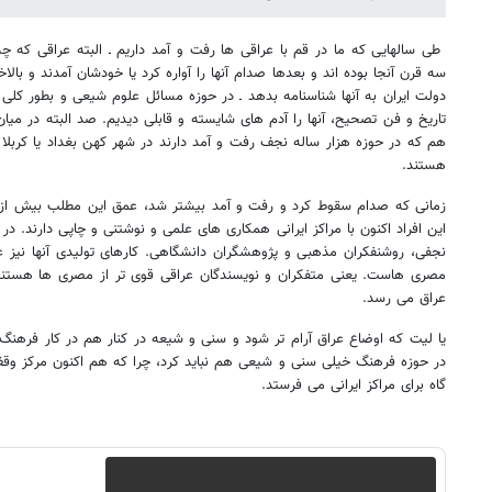
طی سالهایی که ما در قم با عراقی ها رفت و آمد داریم ـ البته عراقی که چ
سه قرن آنجا بوده اند و بعدها صدام آنها را آواره کرد یا خودشان آمدند و بالا
دولت ایران به آنها شناسنامه بدهد ـ در حوزه مسائل علوم شیعی و بطور کلی 
تاریخ و فن تصحیح، آنها را آدم های شایسته و قابلی دیدیم. صد البته در می
هم که در حوزه هزار ساله نجف رفت و آمد دارند در شهر کهن بغداد یا کربلا
هستند.
زمانی که صدام سقوط کرد و رفت و آمد بیشتر شد، عمق این مطلب بیش از 
این افراد اکنون با مراکز ایرانی همکاری های علمی و نوشتنی و چاپی دارند. در
نجفی، روشنفکران مذهبی و پژوهشگران دانشگاهی. کارهای تولیدی آنها نیز 
مصری هاست. یعنی متفکران و نویسندگان عراقی قوی تر از مصری ها هستند. 
عراق می رسد.
یا لیت که اوضاع عراق آرام تر شود و سنی و شیعه در کنار هم در کار فرهنگ
در حوزه فرهنگ خیلی سنی و شیعی هم نباید کرد، چرا که هم اکنون مرکز وق
گاه برای مراکز ایرانی می فرستد.