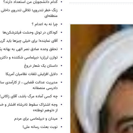
کدام دانشجویان من استعداد دارند؟
زنگ خطر تندروی؛ تلاقی تندروی داخلی 
منطقه‌ای
چرا نه به اعدام ؟
کودکان در تونل وحشت فیلترشکن‌ها
آقای نماینده! برای خیلی چیزها باید گر
تحقق وعده صادق نصر الهی به بهانه ی
توازن لرزان؛ دیپلماسی شکننده و دکترین
داستان یک شعار دروغ
دلایل افزایش تلفات نظامیان آمریکا
مدیریت عدالت قضایی ، از کارآمدی ساز
دادرسی منصفانه
چه کسی آماده مرگ باشد، آقای زاکانی؟
وجه اشتراک سقوط نادرشاه افشار و خسرو
از «توهم توطئه»
میدان و دیپلماسی برای مردم
نوبت بعثت رسانه ملی!