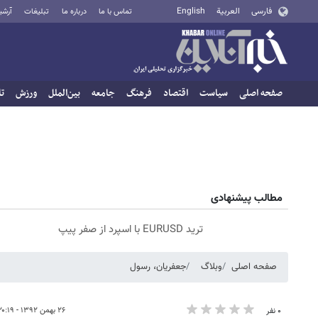
فارسی
العربية
English
تماس با ما
درباره ما
تبلیغات
آرشی
صفحه اصلی
سیاست
اقتصاد
فرهنگ
جامعه
بین‌الملل
ورزش
تا
مطالب پیشنهادی
ترید EURUSD با اسپرد از صفر پیپ
صفحه اصلی
وبلاگ
جعفریان، رسول
۲۶ بهمن ۱۳۹۲ - ۲۰:۱۹
۰ نفر