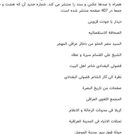
همراه با صدها عکس و سند را منتشر می کند. شماره جدید آن که هشت و ن
جمعا در 407 صفحه منتشر شده است:
دیدار با جودت قزوینی
الصحافة الاستقصائیه
السید مضر الحلو من ذخائر عراقی المهجر
الشیخ علی القسام سیرة و عطاء
فضولی البغدادی شاعر اهل البیت
نظرة الی آثار الشاعر فضولی البغدادی
صفحات من تاریخ البصرة
المجمع اللغوی العراقی
کربلا فی مدونات الرحالة و الاعلام
تمثلات الاذیاء فی المدینة العراقیة
جولة فوق سور مدینة الموصل