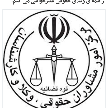
از همه ی وکلای حقوقی عذرخواهی می کنم!