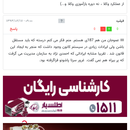
از عملکرد وکلا ، نه دوره بازآموزی وکلا و...)
فرشید
۰۹:۰۰ - ۱۳۹۳/۰۲/۱۷
پاسخ
0
0
اااا عموجان من هم 187ی هستم. منم فکر می کنم درسته که باید مستقل
باشن ولی ایرادات زیادی در سیستم کانون وجود داشت که منجر به ایجاد این
قانون شد . تقریبا مشابه ایراداتی که احمدی نژاد به سازمان مدیریت می گرفت
که پر بیراه هم نمی گفت. غرور سرتا پاشونو فراگرفته بود.