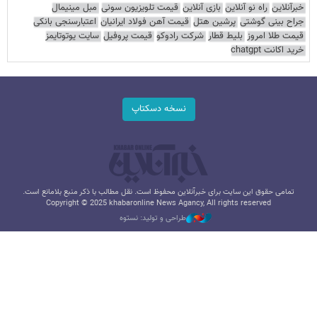
خبرآنلاین
راه نو آنلاین
بازی آنلاین
قیمت تلویزیون سونی
مبل مینیمال
جراح بینی گوشتی
پرشین هتل
قیمت آهن فولاد ایرانیان
اعتبارسنجی بانکی
قیمت طلا امروز
بلیط قطار
شرکت رادوکو
قیمت پروفیل
سایت یوتوتایمز
خرید اکانت chatgpt
نسخه دسکتاپ
تمامی حقوق این سایت برای خبرآنلاین محفوظ است. نقل مطالب با ذکر منبع بلامانع است.
Copyright © 2025 khabaronline News Agancy, All rights reserved
طراحی و تولید: نستوه