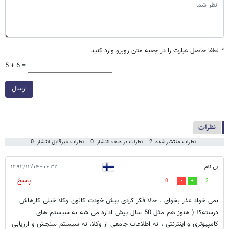
*
لطفا حاصل عبارت را در جعبه متن روبرو وارد کنید
5 + 6 =
ارسال
نظرات
نظرات منتشر شده: 2
نظرات در صف انتشار: 0
نظرات غیرقابل انتشار: 0
بی نام
۰۶:۳۲ - ۱۳۹۲/۱۲/۰۴
پاسخ
0
2
نمی خواد عذر بخوای . حالا فکر کردی پیش خودت کانون وکلا خیلی کارهاش
درسته؟! ( هنوز هم مثل 50 سال پیش اداره می شه نه سیستم های
کامپیوتری و اینترنتی ، نه اطلاعات جامعی از وکلا، نه سیستم سنجش و ارزیابی