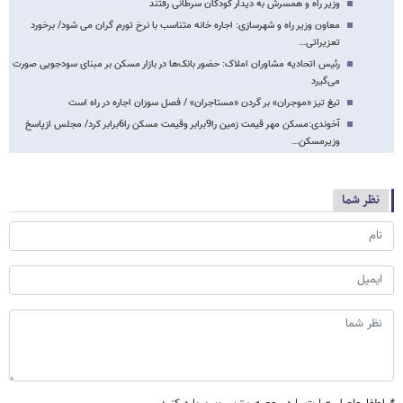
وزیر راه و همسرش به دیدار کودکان سرطانی رفتند
معاون وزیر راه و شهرسازی: اجاره خانه متناسب با نرخ تورم گران می شود/ برخورد
تعزیراتی…
رئیس اتحادیه مشاوران املاک: حضور بانک‌ها در بازار مسکن بر مبنای سودجویی صورت
می‌گیرد
تیغ تیز «موجران» بر گردن «مستاجران» / فصل سوزان اجاره در راه است
آخوندی:مسکن مهر قیمت زمین را9برابر وقیمت مسکن را6برابر کرد/ مجلس ازپاسخ
وزیرمسکن…
نظر شما