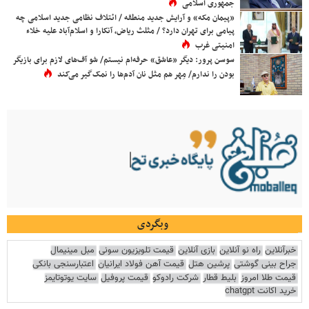
جمهوری اسلامی
«پیمان مکه» و آرایش جدید منطقه / ائتلاف نظامی جدید اسلامی چه
پیامی برای تهران دارد؟ / مثلث ریاض، آنکارا و اسلام‌آباد علیه خلاء
امنیتی غرب
سوسن پرور: دیگر «عاشق» حرفه‌ام نیستم/ شو آف‌های لازم برای بازیگر
بودن را ندارم/ مِهر هم مثل نان آدم‌ها را نمک‌گیر می‌کند
وبگردی
خبرآنلاین
راه نو آنلاین
بازی آنلاین
قیمت تلویزیون سونی
مبل مینیمال
جراح بینی گوشتی
پرشین هتل
قیمت آهن فولاد ایرانیان
اعتبارسنجی بانکی
قیمت طلا امروز
بلیط قطار
شرکت رادوکو
قیمت پروفیل
سایت یوتوتایمز
خرید اکانت chatgpt