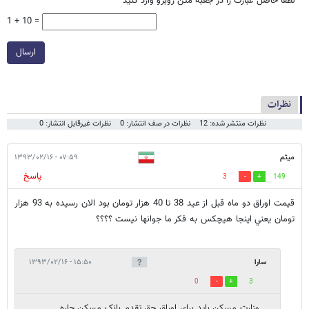
*
لطفا حاصل عبارت را در جعبه متن روبرو وارد کنید
1 + 10 =
ارسال
نظرات
نظرات منتشر شده: 12
نظرات در صف انتشار: 0
نظرات غیرقابل انتشار: 0
ميثم
۰۷:۵۹ - ۱۳۹۳/۰۲/۱۶
پاسخ
3
149
قيمت اوراق دو ماه قبل از عيد 38 تا 40 هزار تومان بود الان رسيده به 93 هزار
تومان يعني اينجا هيچكس به فكر ما جوانها نيست ؟؟؟؟
سارا
۱۵:۵۰ - ۱۳۹۳/۰۲/۱۶
0
3
وزارت مسکن باید برای اوراق حق تقدم بانک مسکن چاره