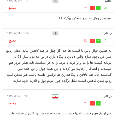
محمد
۱۱:۰۵ - ۱۳۹۳/۰۲/۱۶
پاسخ
29
31
امیدوارم رونق به بازار مسکن برگردد 11
بی نام
۱۲:۱۵ - ۱۳۹۳/۰۲/۱۶
پاسخ
12
7
به همين خيال باش تا قيمت ها حد اقل چهل در صد كاهش نيابد امكان رونق
مس كن وجود ندارد وقتي دلالان و بنگاه داران در ني مه دوم سال 91 نا
مردانه قيمت ها را دو برابر كرده و مردم را به عزا نشاندند بايد بفكر امروز هم
ميشدند و انصاف را رعايت مي كردند و اين همه جوان را بي خانه نمي
گذاشتند حالا هم دلالان و بنگاهداران هر ترفندي داشته باشند غير ممكن است
رونق بدون كاهش قيمت ببازار برگردد چون مردم پول و قدرت خريد ندارند
بی نام
۱۴:۴۱ - ۱۳۹۳/۰۲/۱۶
پاسخ
2
3
این اوراق چون دست دلالها دست به دست میشه هر روز گران تر میشه وگرنه