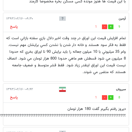
با این قیمت ها هنوز مونده کسی مسکن بخره مخصوصا کارمند
آرمين
۰۹:۳۰ - ۱۳۹۳/۰۲/۱۶
پاسخ
1
9
تمام افزايش قيمت اين اوراق در چند وقت اخير دلال بازي سفته بازاني است كه
فقط به فكر سود هستند و خانه دار شدن يا نشدن كسي برايشان مهم نيست.
وام 35 ميليوني با 10 ميلون جعاله را بايد برايش 90 تا اوراق بخري كه حدودا
8 ميليون مي شود قسطش هم ماهي حدودا 800 هزار تومان مي شود. انصاف
نيست قيمت اين اوراق اينقدر زياد شود. فقط قشر متوسط و ضعيف جامعه
هستند كه متضرر مي شوند.
سیروان
۰۹:۴۲ - ۱۳۹۳/۰۲/۱۶
پاسخ
1
8
دیروز رفتم بگیرم گفت 180 هزار تومان
؟؟؟؟؟؟؟؟؟؟؟؟؟؟؟؟؟؟؟؟؟؟؟؟؟؟؟؟؟؟؟؟؟؟؟؟؟؟؟؟؟؟؟؟؟؟؟؟؟؟؟؟؟؟؟؟؟؟؟؟؟؟؟؟؟؟؟؟؟؟؟؟