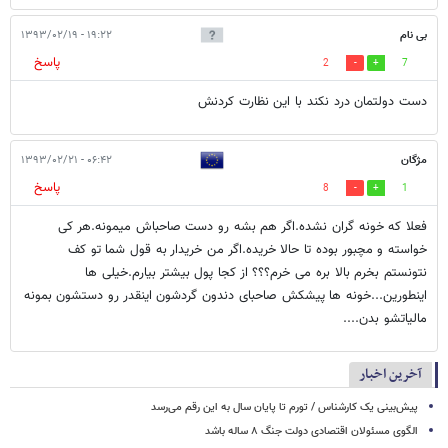
بی نام
۱۹:۲۲ - ۱۳۹۳/۰۲/۱۹
پاسخ
2
7
دست دولتمان درد نکند با این نظارت کردنش
مژگان
۰۶:۴۲ - ۱۳۹۳/۰۲/۲۱
پاسخ
8
1
فعلا که خونه گران نشده.اگر هم بشه رو دست صاحباش میمونه.هر کی
خواسته و مچبور بوده تا حالا خریده.اگر من خریدار به قول شما تو کف
نتونستم بخرم بالا بره می خرم؟؟؟ از کجا پول بیشتر بیارم.خیلی ها
اینطورین...خونه ها پیشکش صاحبای دندون گردشون اینقدر رو دستشون بمونه
مالیاتشو بدن....
آخرین اخبار
پیش‌بینی یک کارشناس / تورم تا پایان سال به این رقم می‌رسد
الگوی مسئولان اقتصادی دولت جنگ ۸ ساله باشد