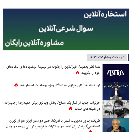
در بحث مشارکت کنید
شما نظر بدهید/ خبرآنلاین را چگونه می‌بینید؟ پیشنهادها و انتقادهای
خود را بگویید
قوه قضائیه: آقای خرازی به دادگاه ویژه روحانیت احضار شد
جزئیات جدید از قتل یک مداح/ پخش ویدئوی پیکر حمیدرضا رجب‌زاده
در شبکه‌های معاند
ظریف: بدون مدیریت تنش با آمریکا، حتی دوستان ایران هم از تهران
فاصله می‌گیرند/ایران نباید در مذاکرات با ترامپ قربانی روسیه و چین