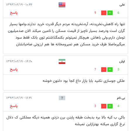
علی
۱۰:۴۶ - ۱۳۹۳/۰۲/۱۹
پاسخ
9
6
تنها راه کاهش،نخریدنه، آره،نخریدنه مردم دیگر قدرت خرید ندارند،وامها بسیار
گران است ودرصد بسیار ناچیز از قیمت مسکن را تامین میکند الان صدمیلیون
تومان دارم،ولی باهاش هیچکار نمیتونم بکنمگذاشتم توی بانک فقط سود
میگیرماصلا طرف خرید مسکن هم نميرومخانه ها هم ارزونی صاحبانشان
ارش
۱۴:۲۰ - ۱۳۹۳/۰۲/۱۹
پاسخ
7
3
علکی جوسازی نکنید بابا بازار داغ کجا بود دلتون خوشه
بی نام
۱۶:۴۱ - ۱۳۹۳/۰۲/۱۹
پاسخ
3
4
باکی ب کیه بالا بره بدبخت طبقه پاینن برن دزدی همینه دیگه مملکتی ک دلال
نرخ گزاری میکنه بهترازاین نمیشه