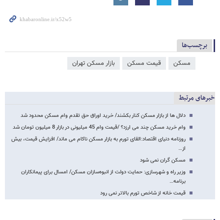
برچسب‌ها
مسکن
قیمت مسکن
بازار مسکن تهران
خبرهای مرتبط
دلال ها از بازار مسکن کنار بکشند/ خرید اوراق حق تقدم وام مسکن محدود شد
وام خرید مسکن چند می ارزد؟ /قیمت وام 45 میلیونی در بازار 8 میلیون تومان شد
روزنامه دنیای اقتصاد:القای تورم به بازار مسکن ناکام می ماند/ افزایش قیمت، بیش
از…
مسکن گران نمی شود
وزیر راه و شهرسازی: حمایت دولت از انبوه‌سازان مسکن/ امسال برای پیمانکاران
برنامه…
قیمت خانه از شاخص تورم بالاتر نمی رود