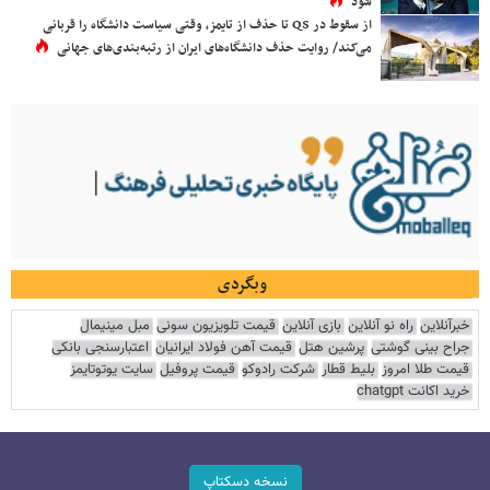
شود
از سقوط در QS تا حذف از تایمز، وقتی سیاست دانشگاه را قربانی
می‌کند/ روایت حذف دانشگاه‌های ایران از رتبه‌بندی‌های جهانی
وبگردی
خبرآنلاین
راه نو آنلاین
بازی آنلاین
قیمت تلویزیون سونی
مبل مینیمال
جراح بینی گوشتی
پرشین هتل
قیمت آهن فولاد ایرانیان
اعتبارسنجی بانکی
قیمت طلا امروز
بلیط قطار
شرکت رادوکو
قیمت پروفیل
سایت یوتوتایمز
خرید اکانت chatgpt
نسخه دسکتاپ