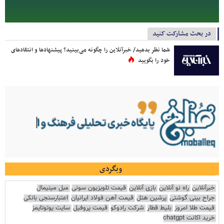
در بحث مشارکت کنید
شما نظر بدهید/ خبرآنلاین را چگونه می‌بینید؟ پیشنهادها و انتقادهای
خود را بگویید
وبگردی
خبرآنلاین
راه نو آنلاین
بازی آنلاین
قیمت تلویزیون سونی
مبل مینیمال
جراح بینی گوشتی
پرشین هتل
قیمت آهن فولاد ایرانیان
اعتبارسنجی بانکی
قیمت طلا امروز
بلیط قطار
شرکت رادوکو
قیمت پروفیل
سایت یوتوتایمز
خرید اکانت chatgpt