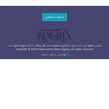
نسخه دسکتاپ
تمامی حقوق این سایت برای خبرآنلاین محفوظ است. نقل مطالب با ذکر منبع بلامانع است.
Copyright © 2025 khabaronline News Agancy, All rights reserved
طراحی و تولید: نستوه