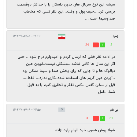
میشه این نوع سریال های بدون داستان را با حداکثر دوقسمت
بررسی کرد....حیف پول و وقت...این نظر کسی که مخاطب
صداوسیما است ...
زهرا
۲۱:۱۲ - ۱۳۹۳/۰۴/۰۹
24
2
در ادامه نظر قبلی که ارسال کردم و امیدوارم درج شود... حتی
اگر این مثال ها کافی نباشد...مشکلی نیست..آوردن عین
دیالوگ ها و تا جایی که برای پخش صدا و سیما ممکن بود
..آوردن عین گریم های استفاده شده..کاری ندارد... فقط....
قبل از سخن گفتن...کمی تفکر و تحقیق کنیم یا به قول
شما...تامل
بی نام
۲۲:۵۰ - ۱۳۹۳/۰۴/۰۹
3
31
شولا پوش همون خود الهام پاوه نژاده