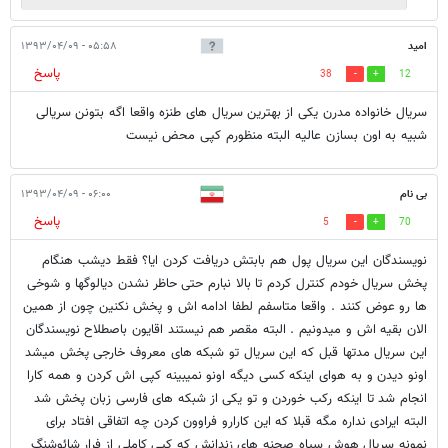
امید
۰۵:۵۸ - ۱۳۹۳/۰۴/۰۹
پاسخ
38
12
سریال خانواده مدرن یکی از بهترین سریال های طنزه واقعا اگه بتونن سریالی
شبیه به اون بسازن عالیه البته منظورم کپی محض نیست
بی نام
۰۶:۰۰ - ۱۳۹۳/۰۴/۰۹
پاسخ
5
70
نویسندگان این سریال پول هم بابتش دریافت کردن ایا؟ فقط دیشب هنگام
پخش سریال خودم کنترل کردم تا بالا نبارم حتی حاظر نشدن دیالوگها و شوخی
ها رو عوض کنند . واقعا متاسفم لطفا ادامه اش و پخش نکنین چون از همین
الان بقیه اش و میدونیم . البته مقصر هم نیستند اقایون باصطلاح نویسندگان
این سریال مدتها قبل که این سریال تو شبکه های معروف خارجی پخش میشد
اونو دیدن و به هوای اینکه کسی دیگه اونو نمیبینه کپی اش کردن و همه کارا
انجام شد تا اینکه رکب خوردن و تو یکی از شبکه های فارسی زبان پخش شد
البته ایرادی نداره مگه قبلا که این کارارو فراوون کردن چه اتفاقی افتاد برای
نمونه سریال هوش سیاه صحنه های زندانش که کپی کاملی از فرار شائوشنگ