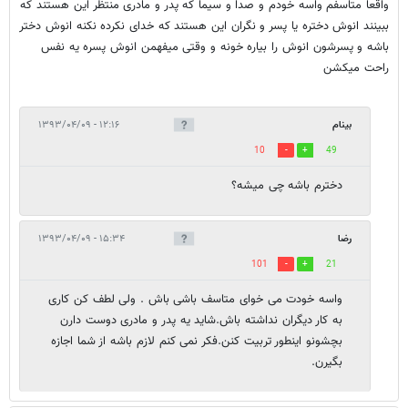
واقعا متاسفم واسه خودم و صدا و سیما که پدر و مادری منتظر این هستند که
ببینند انوش دختره یا پسر و نگران این هستند که خدای نکرده نکنه انوش دختر
باشه و پسرشون انوش را بیاره خونه و وقتی میفهمن انوش پسره یه نفس
راحت میکشن
بینام
۱۲:۱۶ - ۱۳۹۳/۰۴/۰۹
10
49
دخترم باشه چی میشه؟
رضا
۱۵:۳۴ - ۱۳۹۳/۰۴/۰۹
101
21
واسه خودت می خوای متاسف باشی باش . ولی لطف کن کاری
به کار دیگران نداشته باش.شاید یه پدر و مادری دوست دارن
بچشونو اینطور تربیت کنن.فکر نمی کنم لازم باشه از شما اجازه
بگیرن.