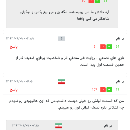
130
35
آره دادش ما می بینیم.شما مگه چی می بینی؟من و تو؟وای
شاهکار می کنی واقعا
بی نام
۰۳:۵۹ - ۱۳۹۳/۰۴/۰۹
پاسخ
5
64
بازي هاي تصنعي ، روايت غير منطقي اثر و شخصيت پردازي ضعيف كار از
همين قسمت اول پيدا است.
بی نام
۰۴:۰۶ - ۱۳۹۳/۰۴/۰۹
پاسخ
107
19
من که قسمت اولش رو خیلی دوست داشتم.من که اون هالیوودی رو ندیدم
چه اشکالی داره نسخه ایرانی اون رو میبینم.
بی نام
۰۷:۴۸ - ۱۳۹۳/۰۴/۰۹