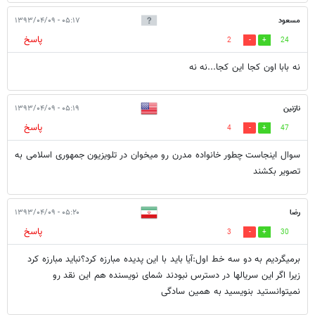
مسعود
۰۵:۱۷ - ۱۳۹۳/۰۴/۰۹
پاسخ
2
24
نه بابا اون کجا این کجا...نه نه
نازنین
۰۵:۱۹ - ۱۳۹۳/۰۴/۰۹
پاسخ
4
47
سوال اینجاست چطور خانواده مدرن رو میخوان در تلویزیون جمهوری اسلامی به
تصویر بکشند
رضا
۰۵:۲۰ - ۱۳۹۳/۰۴/۰۹
پاسخ
3
30
برمیگردیم به دو سه خط اول:آیا باید با این پدیده مبارزه کرد؟نباید مبارزه کرد
زیرا اگر این سریالها در دسترس نبودند شمای نویسنده هم این نقد رو
نمیتوانستید بنویسید به همین سادگی