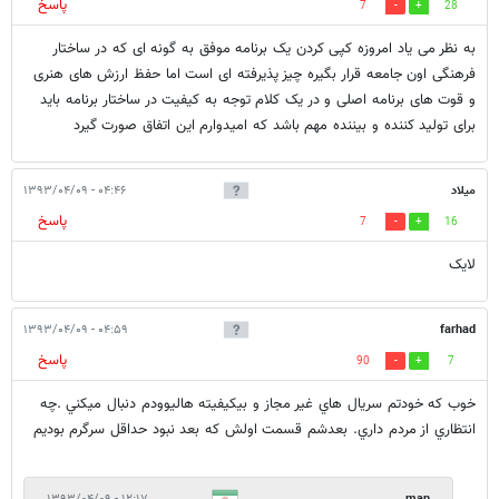
پاسخ
7
28
به نظر می یاد امروزه کپی کردن یک برنامه موفق به گونه ای که در ساختار
فرهنگی اون جامعه قرار بگیره چیز پذیرفته ای است اما حفظ ارزش های هنری
و قوت های برنامه اصلی و در یک کلام توجه به کیفیت در ساختار برنامه باید
برای تولید کننده و بیننده مهم باشد که امیدوارم این اتفاق صورت گیرد
میلاد
۰۴:۴۶ - ۱۳۹۳/۰۴/۰۹
پاسخ
7
16
لایک
۰۴:۵۹ - ۱۳۹۳/۰۴/۰۹
farhad
پاسخ
90
7
خوب كه خودتم سريال هاي غير مجاز و بيكيفيته هاليوودم دنبال ميكني .چه
انتظاري از مردم داري. بعدشم قسمت اولش كه بعد نبود حداقل سرگرم بوديم