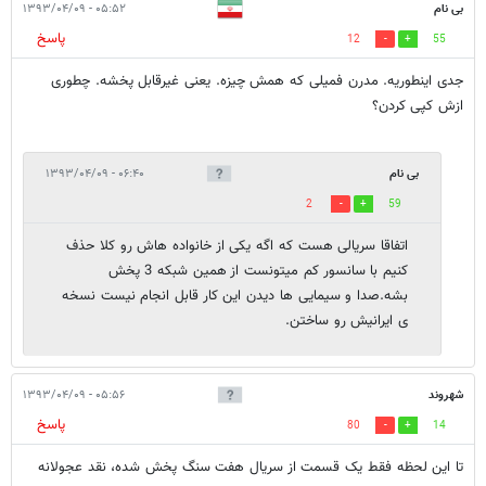
بی نام
۰۵:۵۲ - ۱۳۹۳/۰۴/۰۹
پاسخ
12
55
جدی اینطوریه. مدرن فمیلی که همش چیزه. یعنی غیرقابل پخشه. چطوری
ازش کپی کردن؟
بی نام
۰۶:۴۰ - ۱۳۹۳/۰۴/۰۹
2
59
اتفاقا سریالی هست که اگه یکی از خانواده هاش رو کلا حذف
کنیم با سانسور کم میتونست از همین شبکه 3 پخش
بشه.صدا و سیمایی ها دیدن این کار قابل انجام نیست نسخه
ی ایرانیش رو ساختن.
شهروند
۰۵:۵۶ - ۱۳۹۳/۰۴/۰۹
پاسخ
80
14
تا این لحظه فقط یک قسمت از سریال هفت سنگ پخش شده، نقد عجولانه