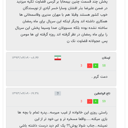
پخش چند قسمت چنین بیمحابا بر کرسی قضاوت تکیه میزدید
در ضمن علیرضا بذر افشان وسارا خسر آبادی از نویسندگان
خوب کشور هستند وقبلا هم با مهران مدیری وقاسمخانی ها
همکاری داشته اند ودیگر اینکه این سریال برای ماه رمضان
ساخته نشده بوده بلکه مسوولان صدا وسیما پخش این سریال
را برای ماه رمضان در نظر گرفته اند روزه گرفته ای ها مومن
پس عجولانه قضاوت نک ن
ارسلان
۰۸:۴۶ - ۱۳۹۳/۰۴/۰۹
3
58
دمت گرم .
تاج الواعظین
۱۹:۳۸ - ۱۳۹۳/۰۴/۰۹
3
59
راستی روزی این خانواده از غیب میرسه...پدره تمام با بچه ها
بازی میکنه.....واقعا مسخره تر و بی خود تر از این
نمیشه...جناب شولا پوش؟؟ یک کم دید درست داشته باشی