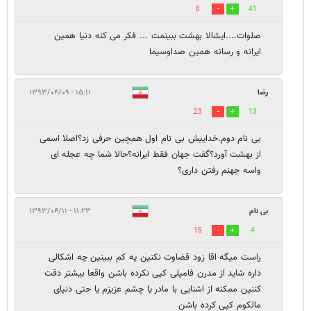
8
41
صلوات....ایشالا بهشت ببینمت ... فکر می کنه دنیا همین
ایرانه و رسانه همین صداوسیما
رضا
۱۵:۱۱ - ۱۳۹۳/۰۴/۰۹
23
13
بی نام دوم.خداییش بی نام اول همچین حرفی زد؟اصلا اسمی
از بهشت آورد؟گفت جهان فقط ایرانه؟حالا شما چه عجله ای
واسه جهنم رفتن داری؟
بی نام
۱۱:۲۳ - ۱۳۹۳/۰۴/۱۱
15
4
راست میگه اقا زود قضاوت نکنین یه کم ببینین چه اشکالی
داره شاید از مدرن فامیلی کپی نکرده باشن واقعا بیشتر دقت
کننین ممکنه از اشنایی با مادر یا چشم عزیزم یا حتی دنیای
مالکوم کپی کرده باشن