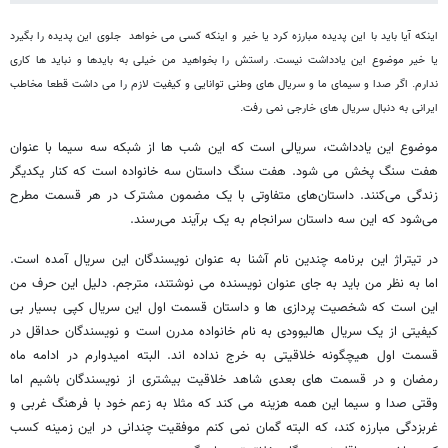
اینکه آیا باید با این پدیده مبارزه کرد یا خیر و اینکه کسی می خواهد جلوی این پدیده را بگیرد
یا خیر موضوع این یادداشت نیست. راستش را بخواهید من خیلی به بایدها و نباید ها کاری
ندارم. اگر صدا و سیمای ما و سریال های وطنی توانایی و کیفیت لازم را می داشت قطعا مخاطب
ایرانی به دنبال سریال های خارجی نمی رفت.
موضوع این یادداشت، سریالی است که این شب ها از شبکه سه سیما با عنوان
هفت سنگ پخش می شود. هفت سنگ داستان سه خانواده است که کنار یکدیگر
زندگی می‌کنند. داستان‌های متفاوتی با یک مضمون مشترک در هر قسمت مطرح
می‌شود که این سه داستان سرانجام به یک برآیند می‌رسند.
در تیتراژ این برنامه چندین نام آشنا به عنوان نویسندگان این سریال آمده است.
اما به نظر من باید به جای عنوان نویسنده می نوشتند، مترجم. دلیل این حرف من
این است که شخصیت پردازی ها و داستان قسمت اول این سریال کپی بسیار بی
کیفیتی از یک سریال هالیوودی به نام خانواده مدرن است و نویسندگان حداقل در
قسمت اول هیچگونه خلاقیتی به خرج نداده اند. البته امیدوارم در ادامه ماه
رمضان و در قسمت های بعدی شاهد خلاقیت بیشتری از نویسندگان باشیم اما
وقتی صدا و سیما این همه هزینه می کند که مثلا به زعم خود با فرهنگ غربی و
غربزدگی مبارزه کند، که البته گمان نمی کنم موفقیت چندانی در این زمینه کسب