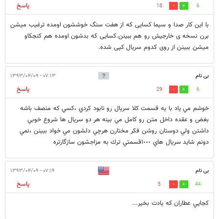
پاسخ
18
6
با این کار صدا و سیما کسایی که از هفت سنگ خوششون اومده ترغیب میشن
برن نسخه ی خارجیش رو هم ببینن.کسایی که بدشون اومده هم کنجکاو
میشن ببینن از روی کدوم سریال کپی شده.
بی نام
۰۷:۱۳ - ۱۳۹۳/۰۴/۰۹
پاسخ
29
6
خوشم مي ياد با يه قسمت كلا سريال رو نابود كردي ،كسي كه منصف باشه
بغض و عقده داخل متن رو كامل مي بينه هر دو سريال ها شروع خوبي
داشتن ولي دوستان روشن فكر مختارن هرچي دلشون مي خواد ببينن ،نمي
دونم شايد سريال هاي ١٠٠٠قسمتي ترك به مزاجشون سازگارتره
بی نام
۰۷:۱۹ - ۱۳۹۳/۰۴/۰۹
پاسخ
5
44
كجايي عطاران كه يادت بخير...