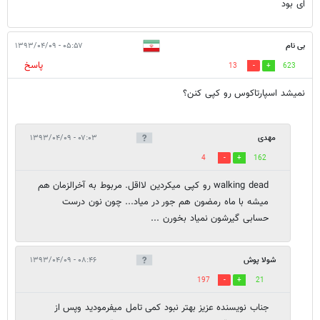
ای بود
بی نام
۰۵:۵۷ - ۱۳۹۳/۰۴/۰۹
پاسخ
13
623
نمیشد اسپارتاکوس رو کپی کنن؟
مهدی
۰۷:۰۳ - ۱۳۹۳/۰۴/۰۹
4
162
walking dead رو کپی میکردین لااقل. مربوط به آخرالزمان هم
میشه با ماه رمضون هم جور در میاد... چون نون درست
حسابی گیرشون نمیاد بخورن ...
شولا پوش
۰۸:۴۶ - ۱۳۹۳/۰۴/۰۹
197
21
جناب نویسنده عزیز بهتر نبود کمی تامل میفرمودید وپس از