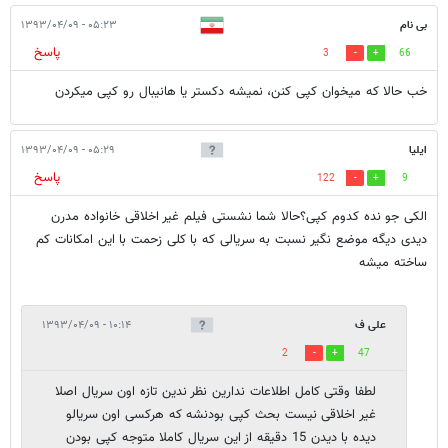
بی نام
۰۵:۲۳ - ۱۳۹۳/۰۴/۰۹
پاسخ
3
66
خب حالا که میخوان کپی کنن، نمیشه دکستر یا هانیبال رو کپی میکردن
ایلیا
۰۵:۲۹ - ۱۳۹۳/۰۴/۰۹
پاسخ
122
9
الکی جو نده کدوم کپی؟حالا شما نشستی فیلم غیر اخلاقی خانواده مدرن
دیدی دیگه موضع نگیر نسبت به سریالی که با کلی زحمت با این امکانات کم
ساخته میشه
علی ف
۱۰:۱۴ - ۱۳۹۳/۰۴/۰۹
2
47
لطفا وقتی کامل اطلاعات ندارین نظر ندین تازه اون سریال اصلا
غیر اخلاقی نیست بحث کپی بودنشه که هرکسی اون سریالو
دیده با دیدن 15 دقیقه از این سریال کاملا متوجه کپی بودن