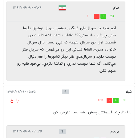
پيام
۰۷:۰۴ - ۱۳۹۳/۰۴/۰۹
1
23
آدم نبايد به سريال‌هاي غمگين توهم‌زا سريال توهم‌زا دقيقا
يعني چي؟ و ساديستي؟؟؟ علاقه داشته باشه تا با ديدن
قسمت اول اين سريال بفهمه كه كپي بسيار نازل سريال
خانواده مدرنه. اتفاقا كساني اين رو مي‌فهمن كه سريال طنز
دوست دارند و سريال‌هاي طنز ديگر كشورها را هم دنبال
مي‌كنند. اگه شما دوست نداري و تماشا نكردي، بي‌خود بقيه رو
متهم نكن.
شیلا
۰۵:۴۵ - ۱۳۹۳/۰۴/۰۹
پاسخ
133
38
بابا بزار چند قسمتش پخش بشه بعد اعتراض کن
بی نام
۲۱:۳۴ - ۱۳۹۳/۰۴/۰۹