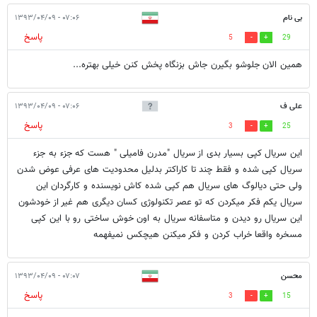
بی نام
۰۷:۰۶ - ۱۳۹۳/۰۴/۰۹
پاسخ
5
29
همین الان جلوشو بگیرن جاش بزنگاه پخش کنن خیلی بهتره...
علی ف
۰۷:۰۶ - ۱۳۹۳/۰۴/۰۹
پاسخ
3
25
این سریال کپی بسیار بدی از سریال "مدرن فامیلی " هست که جزء به جزء
سریال کپی شده و فقط چند تا کاراکتر بدلیل محدودیت های عرفی عوض شدن
ولی حتی دیالوگ های سریال هم کپی شده کاش نویسنده و کارگردان این
سریال یکم فکر میکردن که تو عصر تکنولوژی کسان دیگری هم غیر از خودشون
این سریال رو دیدن و متاسفانه سریال به اون خوش ساختی رو با این کپی
مسخره واقعا خراب کردن و فکر میکنن هیچکس نمیفهمه
محسن
۰۷:۰۷ - ۱۳۹۳/۰۴/۰۹
پاسخ
3
15