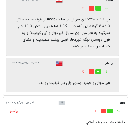
۱۲:۱۷ - ۱۳۹۳/۰۴/۰۹
man
2
25
بی کیفیت؟؟؟؟ این سریال در سایت imdb از طرف بیننده هاش
8.4/10 گرفته این "هفت سنگ" قطعا همین الانش 1/10 هم
نمیگیره به نظر من اون سریال غیرمجاز و "بی کیفیت" و به
قول دوستان دیگه غیرمجاز خیلی بیشتر صمیمیت و فضای
خانواده رو به تصویر کشیده.
بی نام
۱۷:۳۸ - ۱۳۹۳/۰۴/۱۰
0
3
غیر مجاز رو خوب اومدی ولی بی کیفیت رو نه.
۰۵:۰۳ - ۱۳۹۳/۰۴/۰۹
am
پاسخ
1
45
دقیقا دیشب همینو گفتم,