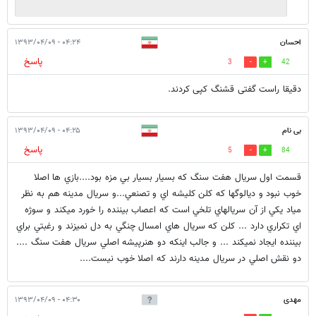
احسان
۰۴:۲۴ - ۱۳۹۳/۰۴/۰۹
پاسخ
3
42
دقیقا راست گفتی قشنگ کپی کردند.
بی نام
۰۴:۲۵ - ۱۳۹۳/۰۴/۰۹
پاسخ
5
84
قسمت اول سريال هفت سنگ كه بسيار بسيار بي مزه بود....بازي ها اصلا
خوب نبود و ديالوگها كه كلن كليشه اي و تصنعي...و سريال مدينه هم به نظر
مياد يكي از آن سريالهاي تلخي است كه اعصاب بيننده را خورد ميكند و سوژه
اي تكراري دارد ... كلن كه سريال هاي امسال چنگي به دل نميزند و رغبتي براي
بيننده ايجاد نميكند ... و جالب اينكه دو هنرپيشه اصلي سريال هفت سنگ ....
دو نقش اصلي در سريال مدينه دارند كه اصلا خوب نيست....
مهدی
۰۴:۳۰ - ۱۳۹۳/۰۴/۰۹