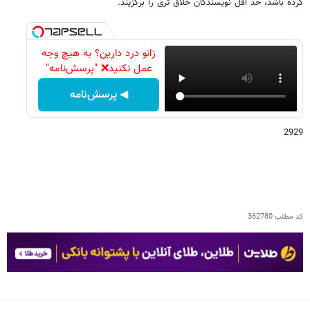
کرده باشد، حد اقل نویسندگان خلاق تری را برگزیند.
زانو درد دارین؟ به هیچ وجه
عمل نکنید❌ "پرسش‌نامه"
◀ پرسش‌نامه
2929
کد مطلب
362780