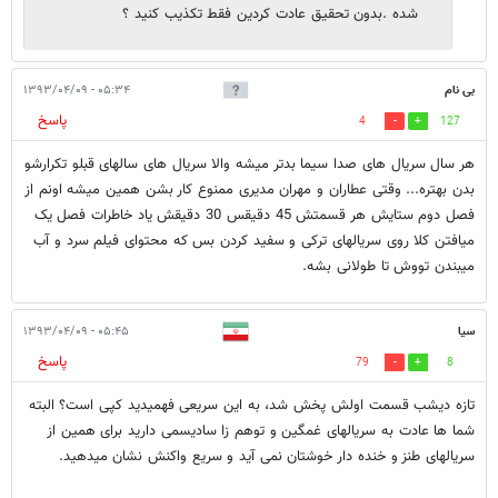
شده .بدون تحقیق عادت کردین فقط تکذیب کنید ؟
بی نام
۰۵:۳۴ - ۱۳۹۳/۰۴/۰۹
پاسخ
4
127
هر سال سریال های صدا سیما بدتر میشه والا سریال های سالهای قبلو تکرارشو
بدن بهتره... وقتی عطاران و مهران مدیری ممنوع کار بشن همین میشه اونم از
فصل دوم ستایش هر قسمتش 45 دقیقس 30 دقیقش یاد خاطرات فصل یک
میافتن کلا روی سریالهای ترکی و سفید کردن بس که محتوای فیلم سرد و آب
میبندن تووش تا طولانی بشه.
سیا
۰۵:۴۵ - ۱۳۹۳/۰۴/۰۹
پاسخ
79
8
تازه دیشب قسمت اولش پخش شد، به این سریعی فهمیدید کپی است؟ البته
شما ها عادت به سریالهای غمگین و توهم زا سادیسمی دارید برای همین از
سریالهای طنز و خنده دار خوشتان نمی آید و سریع واکنش نشان میدهید.