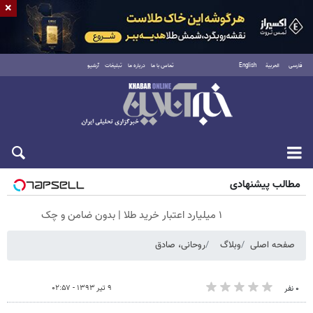
×
فارسی
العربية
English
تماس با ما
درباره ما
تبلیغات
آرشیو
پنجشنبه ۱۵ مرداد ۱۴۰۵
مطالب پیشنهادی
۱ میلیارد اعتبار خرید طلا | بدون ضامن و چک
صفحه اصلی
وبلاگ
روحانی، صادق
۹ تیر ۱۳۹۳ - ۰۲:۵۷
۰ نفر