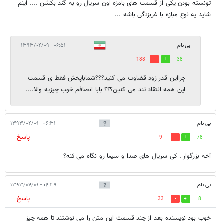
تونسته بودن یکی از قسمت های بامزه اون سریال رو به گند بکشن .... اینم
شاید یه نوع مبازه با غربزدگی باشه ...
بی نام
۰۶:۵۱ - ۱۳۹۳/۰۴/۰۹
188
38
چرااین قدر زود قضاوت می کنید؟؟؟شماباپخش فقط ی قسمت
این همه انتقاد تند می کنین؟؟؟ بابا انصافم خوب چیزیه والا....
بی نام
۰۶:۳۱ - ۱۳۹۳/۰۴/۰۹
پاسخ
9
78
آخه بزرگوار . کی سریال های صدا و سیما رو نگاه می کنه؟
بی نام
۰۶:۳۹ - ۱۳۹۳/۰۴/۰۹
پاسخ
33
8
خوب بود نویسنده بعد از چند قسمت این متن را می نوشتند تا همه چیز